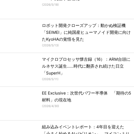
(
2026/5/18
)
ロボット開発クローズアップ：動かぬ検証機
「SEIMEI」に純国産ヒューマノイド開発に向け
たKyoHAの覚悟を見た
(
2026/5/13
)
マイクロプロセッサ懐古録（16）：ARM台頭に
ルネサス誕生……時代に翻弄され続けた日立
「SuperH」
(
2026/5/11
)
EE Exclusive：次世代パワー半導体 「期待の5
材料」の現在地
(
2026/4/30
)
組み込みイベントレポート：4年目を迎えた
「小さく始めるAIパビリオン」、マイコンより