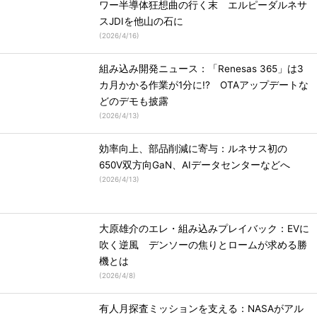
ワー半導体狂想曲の行く末 エルピーダルネサ
スJDIを他山の石に
(
2026/4/16
)
組み込み開発ニュース：「Renesas 365」は3
カ月かかる作業が1分に!? OTAアップデートな
どのデモも披露
(
2026/4/13
)
効率向上、部品削減に寄与：ルネサス初の
650V双方向GaN、AIデータセンターなどへ
(
2026/4/13
)
大原雄介のエレ・組み込みプレイバック：EVに
吹く逆風 デンソーの焦りとロームが求める勝
機とは
(
2026/4/8
)
有人月探査ミッションを支える：NASAがアル