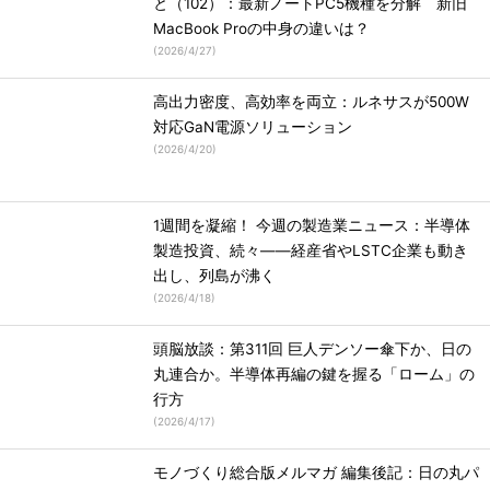
と（102）：最新ノートPC5機種を分解 新旧
MacBook Proの中身の違いは？
(
2026/4/27
)
高出力密度、高効率を両立：ルネサスが500W
対応GaN電源ソリューション
(
2026/4/20
)
1週間を凝縮！ 今週の製造業ニュース：半導体
製造投資、続々――経産省やLSTC企業も動き
出し、列島が沸く
(
2026/4/18
)
頭脳放談：第311回 巨人デンソー傘下か、日の
丸連合か。半導体再編の鍵を握る「ローム」の
行方
(
2026/4/17
)
モノづくり総合版メルマガ 編集後記：日の丸パ