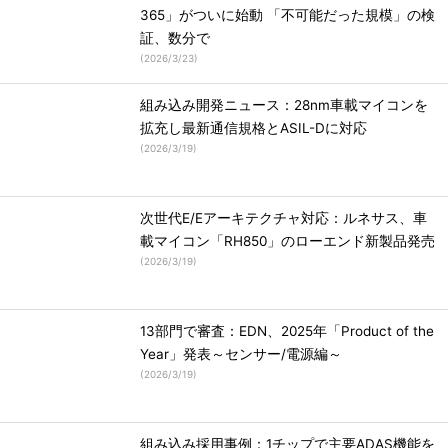
365」がついに始動 「不可能だった規模」の検
証、数分で
(
2026/3/23
)
組み込み開発ニュース：28nm車載マイコンを
拡充し最新通信規格とASIL-Dに対応
(
2026/3/19
)
次世代E/Eアーキテクチャ対応：ルネサス、車
載マイコン「RH850」のローエンド新製品発売
(
2026/3/19
)
13部門で審査：EDN、2025年「Product of the
Year」発表～センサー/電源編～
(
2026/3/19
)
組み込み採用事例：1チップで主要ADAS機能を