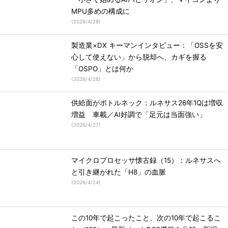
MPU多めの構成に
(
2026/4/28
)
製造業×DX キーマンインタビュー：「OSSを安
心して使えない」から脱却へ、カギを握る
「OSPO」とは何か
(
2026/4/28
)
供給面がボトルネック：ルネサス26年1Qは増収
増益 車載／AI好調で「足元は当面強い」
(
2026/4/27
)
マイクロプロセッサ懐古録（15）：ルネサスへ
と引き継がれた「H8」の血脈
(
2026/4/24
)
この10年で起こったこと、次の10年で起こるこ