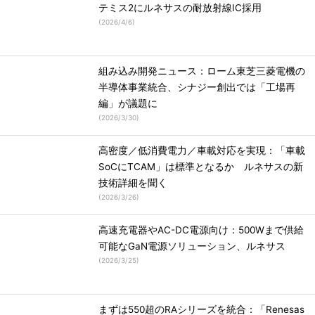
テミス2にルネサスの耐放射線IC採用
(
2026/4/6
)
組み込み開発ニュース：ローム東芝三菱電機の
半導体事業統合、シナジー創出では「工場再
編」が議題に
(
2026/3/30
)
高密度／低消費電力／車載対応を実現：「車載
SoCにTCAM」は標準となるか ルネサスの新
技術詳細を聞く
(
2026/3/26
)
高速充電器やAC-DC電源向け：500Wまで供給
可能なGaN電源ソリューション、ルネサス
(
2026/3/25
)
まずは550超のRAシリーズを統合：「Renesas