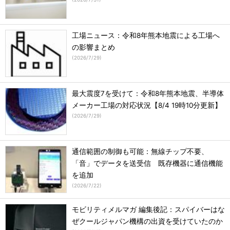
工場ニュース：令和8年熊本地震による工場へ
の影響まとめ
(
2026/7/29
)
最大震度7を受けて：令和8年熊本地震、半導体
メーカー工場の対応状況【8/4 19時10分更新】
(
2026/7/29
)
通信範囲の制御も可能：無線チップ不要、
「音」でデータを送受信 既存機器に通信機能
を追加
(
2026/7/22
)
モビリティメルマガ 編集後記：スパイバーはな
ぜクールジャパン機構の出資を受けていたのか