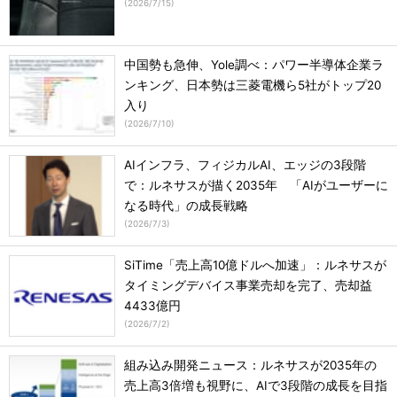
(
2026/7/15
)
中国勢も急伸、Yole調べ：パワー半導体企業ラ
ンキング、日本勢は三菱電機ら5社がトップ20
入り
(
2026/7/10
)
AIインフラ、フィジカルAI、エッジの3段階
で：ルネサスが描く2035年 「AIがユーザーに
なる時代」の成長戦略
(
2026/7/3
)
SiTime「売上高10億ドルへ加速」：ルネサスが
タイミングデバイス事業売却を完了、売却益
4433億円
(
2026/7/2
)
組み込み開発ニュース：ルネサスが2035年の
売上高3倍増も視野に、AIで3段階の成長を目指