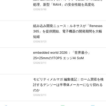
処理、新型「RAV4」の安全性能を高度化
(
2026/3/16
)
組み込み開発ニュース：ルネサスが「Renesas
365」を提供開始、電子機器の開発期間を大幅
短縮
(
2026/3/12
)
embedded world 2026:：「世界最小」
25×25mmの1TOPS エッジAI SoM
(
2026/3/11
)
モビリティメルマガ 編集後記：ローム買収を検
討するデンソーは半導体メーカーになり切れる
のか
(
2026/3/11
)