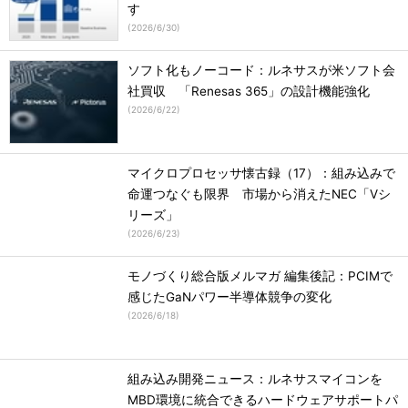
す
(
2026/6/30
)
ソフト化もノーコード：ルネサスが米ソフト会
社買収 「Renesas 365」の設計機能強化
(
2026/6/22
)
マイクロプロセッサ懐古録（17）：組み込みで
命運つなぐも限界 市場から消えたNEC「Vシ
リーズ」
(
2026/6/23
)
モノづくり総合版メルマガ 編集後記：PCIMで
感じたGaNパワー半導体競争の変化
(
2026/6/18
)
組み込み開発ニュース：ルネサスマイコンを
MBD環境に統合できるハードウェアサポートパ