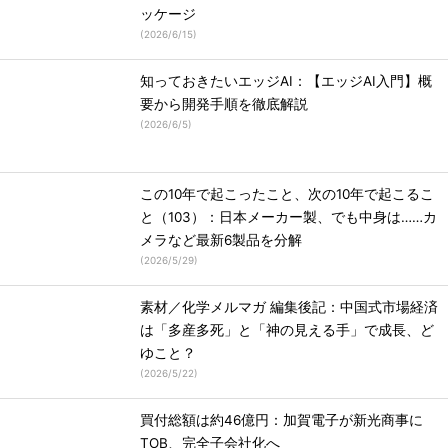
ッケージ
(
2026/6/15
)
知っておきたいエッジAI：【エッジAI入門】概
要から開発手順を徹底解説
(
2026/6/5
)
この10年で起こったこと、次の10年で起こるこ
と（103）：日本メーカー製、でも中身は……カ
メラなど最新6製品を分解
(
2026/5/29
)
素材／化学メルマガ 編集後記：中国式市場経済
は「多産多死」と「神の見える手」で成長、ど
ゆこと？
(
2026/5/22
)
買付総額は約46億円：加賀電子が新光商事に
TOB、完全子会社化へ