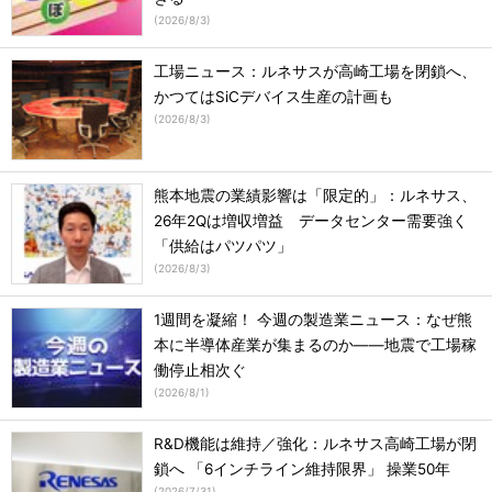
(
2026/8/3
)
工場ニュース：ルネサスが高崎工場を閉鎖へ、
かつてはSiCデバイス生産の計画も
(
2026/8/3
)
熊本地震の業績影響は「限定的」：ルネサス、
26年2Qは増収増益 データセンター需要強く
「供給はパツパツ」
(
2026/8/3
)
1週間を凝縮！ 今週の製造業ニュース：なぜ熊
本に半導体産業が集まるのか――地震で工場稼
働停止相次ぐ
(
2026/8/1
)
R&D機能は維持／強化：ルネサス高崎工場が閉
鎖へ 「6インチライン維持限界」 操業50年
(
2026/7/31
)