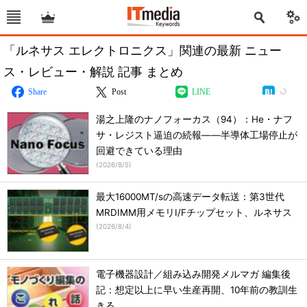
「ルネサス エレクトロニクス」関連の最新 ニュー
ス・レビュー・解説 記事 まとめ
Share
Post
LINE
湯之上隆のナノフォーカス（94）：He・ナフ
サ・レジスト逼迫の続報――半導体工場停止が
回避できている理由
(
2026/8/5
)
最大16000MT/sの高速データ転送：第3世代
MRDIMM用メモリI/Fチップセット、ルネサス
(
2026/8/4
)
電子機器設計／組み込み開発メルマガ 編集後
記：想定以上に早い生産再開、10年前の教訓生
きる