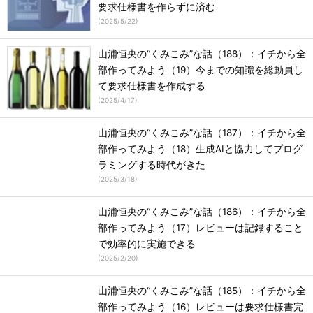
要求仕様書を作らずに済む
(
2025/5/22
)
山浦恒央の“くみこみ”な話（188）：イチから全
部作ってみよう（19）今までの知識を総動員し
て要求仕様書を作成する
(
2025/4/17
)
山浦恒央の“くみこみ”な話（187）：イチから全
部作ってみよう（18）生成AIと協力してプログ
ラミングする時代がきた
(
2025/3/18
)
山浦恒央の“くみこみ”な話（186）：イチから全
部作ってみよう（17）レビューは記録すること
で効率的に実施できる
(
2025/2/20
)
山浦恒央の“くみこみ”な話（185）：イチから全
部作ってみよう（16）レビューは要求仕様書完