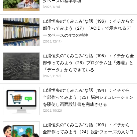
タベースの基本事項
(
2026/1/20
)
山浦恒央の“くみこみ”な話（196）：イチから全
部作ってみよう（27）「ACID」で示されるデ
ータベースの4つの特性
(
2025/12/17
)
山浦恒央の“くみこみ”な話（195）：イチから全
部作ってみよう（26）プログラムは「処理」と
「データ」からできている
(
2025/11/18
)
山浦恒央の“くみこみ”な話（194）：イチから
全部作ってみよう（25）脳内シミュレーション
を駆使し画面設計書を完成させる
(
2025/10/22
)
山浦恒央の“くみこみ”な話（193）：イチから
全部作ってみよう（24）設計フェーズの入り口