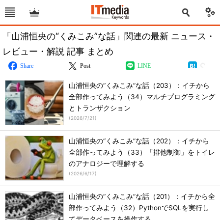
「山浦恒央の“くみこみ”な話」関連の最新 ニュース・
レビュー・解説 記事 まとめ
Share
Post
LINE
山浦恒央の“くみこみ”な話（203）：イチから
全部作ってみよう（34）マルチプログラミング
とトランザクション
(
2026/7/21
)
山浦恒央の“くみこみ”な話（202）：イチから
全部作ってみよう（33）「排他制御」をトイレ
のアナロジーで理解する
(
2026/6/17
)
山浦恒央の“くみこみ”な話（201）：イチから全
部作ってみよう（32）PythonでSQLを実行し
てデータベースを操作する