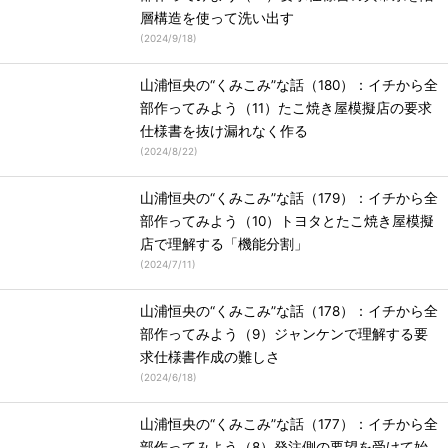
層構造を使って洗い出す
(
2024/9/18
)
山浦恒央の“くみこみ”な話（180）：イチから全
部作ってみよう（11）たこ焼き屋模擬店の要求
仕様書を抜け漏れなく作る
(
2024/8/22
)
山浦恒央の“くみこみ”な話（179）：イチから全
部作ってみよう（10）トヨタとたこ焼き屋模擬
店で理解する「機能分割」
(
2024/7/11
)
山浦恒央の“くみこみ”な話（178）：イチから全
部作ってみよう（9）ジャンケンで理解する要
求仕様書作成の難しさ
(
2024/6/18
)
山浦恒央の“くみこみ”な話（177）：イチから全
部作ってみよう（8）発注側の要望を受けて始