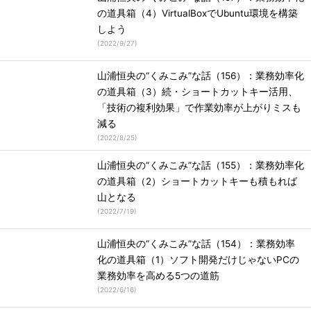
の道具箱（4）VirtualBoxでUbuntu環境を構築
しよう
(
2022/9/27
)
山浦恒央の“くみこみ”な話（156）：業務効率化
の道具箱（3）続・ショートカットキー活用、
「技術の複利効果」で作業効率が上がりミスも
減る
(
2022/8/25
)
山浦恒央の“くみこみ”な話（155）：業務効率化
の道具箱（2）ショートカットキーも積もれば
山となる
(
2022/7/19
)
山浦恒央の“くみこみ”な話（154）：業務効率
化の道具箱（1）ソフト開発だけじゃないPCの
業務効率を高める5つの道筋
(
2022/6/16
)