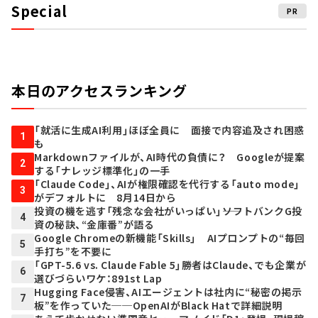
Special
PR
本日のアクセスランキング
「就活に生成AI利用」ほぼ全員に 面接で内容追及され困惑
1
も
Markdownファイルが、AI時代の負債に？ Googleが提案
2
する「ナレッジ標準化」の一手
「Claude Code」、AIが権限確認を代行する「auto mode」
3
がデフォルトに 8月14日から
投資の機を逃す「残念な会社がいっぱい」――ソフトバンクG投
4
資の秘訣、“金庫番”が語る
Google Chromeの新機能「Skills」 AIプロンプトの“毎回
5
手打ち”を不要に
「GPT-5.6 vs. Claude Fable 5」勝者はClaude、でも企業が
6
選びづらいワケ：891st Lap
Hugging Face侵害、AIエージェントは社内に“秘密の掲示
7
板”を作っていた──OpenAIがBlack Hatで詳細説明