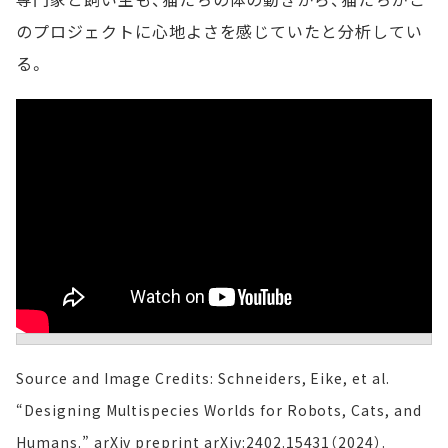
のプロジェクトに心地よさを感じていたと分析してい
る。
Source and Image Credits: Schneiders, Eike, et al.
“Designing Multispecies Worlds for Robots, Cats, and
Humans.” arXiv preprint arXiv:2402.15431（2024）.