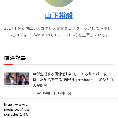
山下裕毅
2014年から幅広い分野の研究論文をピックアップして解説し
ているメディア「Seamless」（シームレス）を主宰している。
関連記事
AIが生成する画像を「ネコ」にするサイバー攻
撃 絵師らを守る技術「Nightshade」 米シカゴ
大が開発
2024年04月17日 17時51分
https://www.it
media.co.jp/new
s/articles/2404/