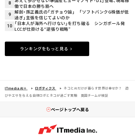
あえて歩かせない――準国産ヒューマノイド「D1」登場、現場稼
8
働で日本の勝ち筋へ
解剖・孫正義氏の「ガチョウ論」 「ソフトバンクG株価が低
9
過ぎ」主張を信じてよいのか
「日本人が海外へ行けない」を打ち破る シンガポール発
10
LCCが仕掛ける“逆張り戦略”
ランキングをもっと見る
ITmedia AI＋
ロボティクス
ネコとAIだけが暮らす世界は幸せか？ 遊
びやエサを与える自律ロボとネコが過ごす実験 英国チームが検証
ページトップへ戻る