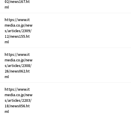
02/news167.ht
ml
https://www.it
media.co.jp/new
s/articles/2309/
12/news155.ht
ml
https://www.it
media.co.jp/new
s/articles/2308/
26/news062.ht
ml
https://www.it
media.co.jp/new
s/articles/2203/
18/news056.ht
ml