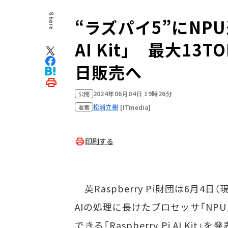
Share
“ラズパイ5”にNPU追
AI Kit」 最大1
日販売へ
2024年06月04日 19時26分
公開
松浦立樹
[ITmedia]
著者
印刷する
英Raspberry Pi財団は6月4日（現
AIの処理に長けたプロセッサ「NP
できる「Raspberry Pi AI Kit」