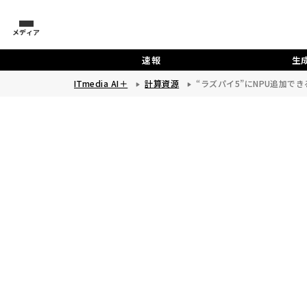
メディア
速報
生成
ITmedia AI＋
計算資源
“ラズパイ5”にNPU追加できる