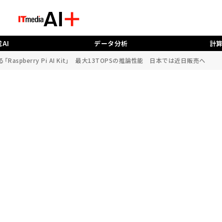
AI
データ分析
計
「Raspberry Pi AI Kit」 最大13TOPSの推論性能 日本では近日販売へ