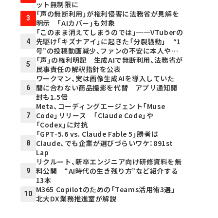
ット無制限に
「声の無断利用」が権利侵害に――法務省が見解を
3
明示 「AIカバー」も対象
「このまま消えてしまうのでは」──VTuberの
先駆け「キズナアイ」に起きた「分裂騒動」 “1
4
号”の投稿動画減少、ファンの不安に本人や運
営元が説明
「声」の権利明記 生成AIで無断利用、法務省が
5
民事責任の解釈指針を公表
ワークマン、実は画像生成AIを導入していた
間に合わない商品撮影を代替 アプリ通知開
6
封も1.5倍
Meta、コーディングエージェント「Muse
Code」リリース 「Claude Code」や
7
「Codex」に対抗
「GPT-5.6 vs. Claude Fable 5」勝者は
Claude、でも企業が選びづらいワケ：891st
8
Lap
リクルート、新卒エンジニア向け研修資料を無
料公開 “AI時代の生き残り方”など紹介する
9
13本
M365 Copilotのための「Teams活用術3選」
10
北大DX業務推進室が解説