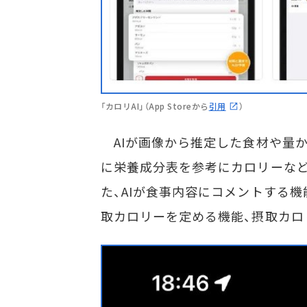
「カロリAI」（App Storeから
引用
）
AIが画像から推定した食材や量か
に栄養成分表を参考にカロリーな
た、AIが食事内容にコメントする
取カロリーを定める機能、摂取カロ