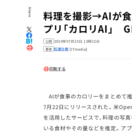
Share
料理を撮影→AIが食
プリ「カロリAI」 
2024年07月23日 12時32分
公開
松浦立樹
[ITmedia]
著者
印刷する
AIが食事のカロリーをまとめて推定
7月22日にリリースされた。米Ope
を活用したサービスで、料理の写真
いる食材やその量などを推定。アプ