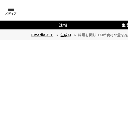
メディア
速報
生成
ITmedia AI＋
生成AI
料理を撮影→AIが食材や量を推定