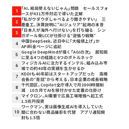
「AI、結局使えないじゃん」問題 セールスフォ
1
ースが431万件対応で導いた正解
「私がウダウダしゃべるより聞きやすい」 三
2
菱重工、決算説明に“AIジュリア”起用の本音
「日本人が海外へ行けない」を打ち破る シン
3
ガポール発LCCが仕掛ける“逆張り戦略”
中国DeepSeek、近日中に「大幅値上げ」か
4
API料金ページに追記
Google DeepMindが描く「AGIの次」 超知能
5
に至る4つの経路と6つのボトルネック
フィジカルAIに注力するインテル、組み込み市
6
場での約40年の実績を生かせるか
KDDIも40年前はスタートアップだった 高橋
7
会長の“昔話”から考える、日本企業の成長戦略
千代田区、Copilot全庁導入で月2000時間削
8
減 10カ月でAIを根付かせた定着の仕掛け
マイクロン、AI需要で広島工場増強へ起工式
9
1.5兆円投資
ワークマン、実は画像生成AIを導入していた
間に合わない商品撮影を代替 アプリ通知開
10
封も1.5倍