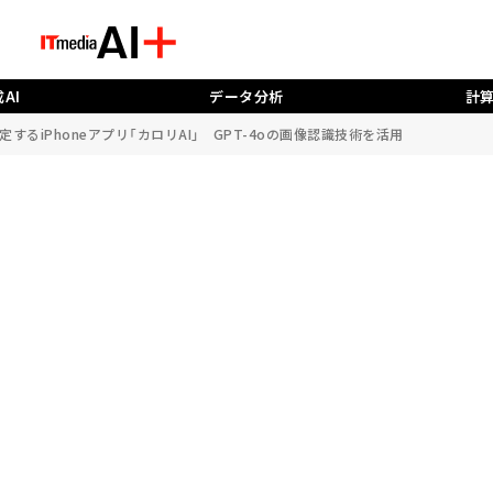
AI
データ分析
計
するiPhoneアプリ「カロリAI」 GPT-4oの画像認識技術を活用