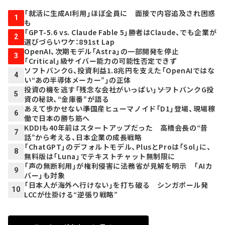
「就活に生成AI利用」ほぼ全員に 面接で内容追及され困惑
1
も
「GPT-5.6 vs. Claude Fable 5」勝者はClaude、でも企業が
2
選びづらいワケ：891st Lap
OpenAI、次期モデル「Astra」の一部開発を停止
3
「Critical」級サイバー能力の可能性否定できず
ソフトバンクG、投資利益1.8兆円を支えた「OpenAIではな
4
い“あの半導体メーカー”」の正体
投資の機を逃す「残念な会社がいっぱい」――ソフトバンクG投
5
資の秘訣、“金庫番”が語る
あえて歩かせない――準国産ヒューマノイド「D1」登場、現場稼
6
働で日本の勝ち筋へ
KDDIも40年前はスタートアップだった 高橋会長の“昔
7
話”から考える、日本企業の成長戦略
「ChatGPT」のデフォルトモデル、PlusとProは「Sol」に、
8
無料版は「Luna」でテキストチャット無制限に
「声の無断利用」が権利侵害に――法務省が見解を明示 「AIカ
9
バー」も対象
「日本人が海外へ行けない」を打ち破る シンガポール発
10
LCCが仕掛ける“逆張り戦略”