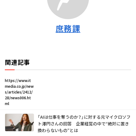
庶務課
関連記事
https://www.it
media.co.jp/new
s/articles/2412/
28/news006.ht
ml
「AIは仕事を奪うのか？」に対する元マイクロソフ
ト澤円さんの回答 企業経営の中で“絶対に置き
換わらないもの”とは