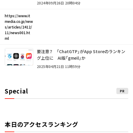
2024年09月26日 20時04分
https://www.it
media.co.jp/new
s/articles/2412/
11/news001.ht
ml
要注意？ 「ChatGTP」がApp Storeのランキン
グ上位に AI版「gmeil」か
2025年04月21日 11時59分
Special
PR
本日のアクセスランキング