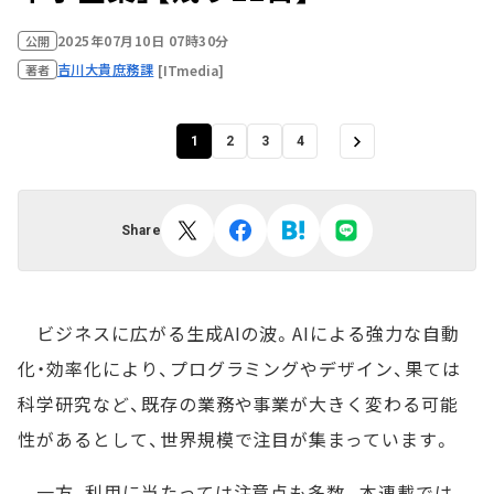
2025年07月10日 07時30分
公開
吉川大貴
庶務課
[ITmedia]
著者
1
2
3
4
Share
ビジネスに広がる生成AIの波。AIによる強力な自動
化・効率化により、プログラミングやデザイン、果ては
科学研究など、既存の業務や事業が大きく変わる可能
性があるとして、世界規模で注目が集まっています。
一方、利用に当たっては注意点も多数。本連載では、