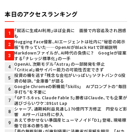
本日のアクセスランキング
「就活に生成AI利用」ほぼ全員に 面接で内容追及され困惑
1
も
Hugging Face侵害、AIエージェントは社内に“秘密の掲示
2
板”を作っていた──OpenAIがBlack Hatで詳細説明
Markdownファイルが、AI時代の負債に？ Googleが提案
3
する「ナレッジ標準化」の一手
OpenAI、次期モデル「Astra」の一部開発を停止
4
「Critical」級サイバー能力の可能性否定できず
投資の機を逃す「残念な会社がいっぱい」――ソフトバンクG投
5
資の秘訣、“金庫番”が語る
Google Chromeの新機能「Skills」 AIプロンプトの“毎回
6
手打ち”を不要に
「GPT-5.6 vs. Claude Fable 5」勝者はClaude、でも企業が
7
選びづらいワケ：891st Lap
シャープ、通期純利益見通し170億円下方修正 円安など影
8
響 AIサーバは9月に参入
あえて歩かせない――準国産ヒューマノイド「D1」登場、現場稼
9
働で日本の勝ち筋へ
「声の無断利用」が権利侵害に――法務省が見解を明示 「AIカ