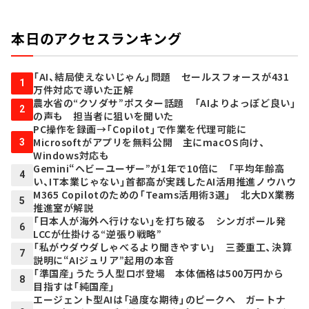
本日のアクセスランキング
「AI、結局使えないじゃん」問題 セールスフォースが431
1
万件対応で導いた正解
農水省の“クソダサ”ポスター話題 「AIよりよっぽど良い」
2
の声も 担当者に狙いを聞いた
PC操作を録画→「Copilot」で作業を代理可能に
Microsoftがアプリを無料公開 主にmacOS向け、
3
Windows対応も
Gemini“ヘビーユーザー”が1年で10倍に 「平均年齢高
4
い、IT本業じゃない」首都高が実践したAI活用推進ノウハウ
M365 Copilotのための「Teams活用術3選」 北大DX業務
5
推進室が解説
「日本人が海外へ行けない」を打ち破る シンガポール発
6
LCCが仕掛ける“逆張り戦略”
「私がウダウダしゃべるより聞きやすい」 三菱重工、決算
7
説明に“AIジュリア”起用の本音
「準国産」うたう人型ロボ登場 本体価格は500万円から
8
目指すは「純国産」
エージェント型AIは「過度な期待」のピークへ ガートナ