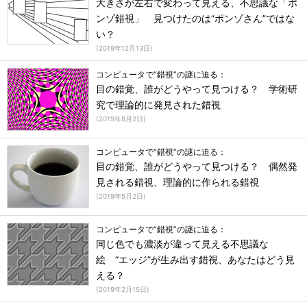
大きさが左右で変わって見える、不思議な「ポ
ンゾ錯視」 見つけたのは“ポンゾさん”ではな
い？
(
2019年12月13日
)
コンピュータで“錯視”の謎に迫る：
目の錯覚、誰がどうやって見つける？ 学術研
究で理論的に発見された錯視
(
2019年8月2日
)
コンピュータで“錯視”の謎に迫る：
目の錯覚、誰がどうやって見つける？ 偶然発
見される錯視、理論的に作られる錯視
(
2019年5月2日
)
コンピュータで“錯視”の謎に迫る：
同じ色でも濃淡が違って見える不思議な
絵 “エッジ”が生み出す錯視、あなたはどう見
える？
(
2019年2月15日
)