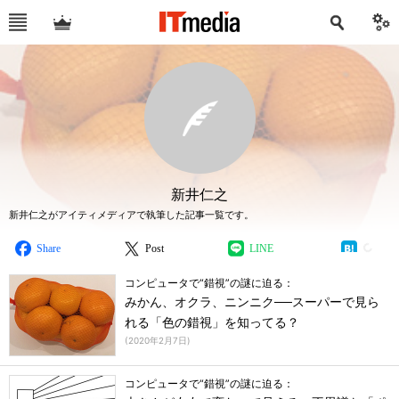
新井仁之
新井仁之がアイティメディアで執筆した記事一覧です。
Share
Post
LINE
コンピュータで“錯視”の謎に迫る：
みかん、オクラ、ニンニク──スーパーで見ら
れる「色の錯視」を知ってる？
(
2020年2月7日
)
コンピュータで“錯視”の謎に迫る：