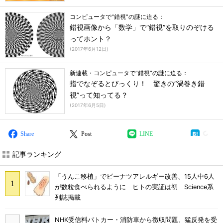
コンピュータで“錯視”の謎に迫る：
錯視画像から「数学」で“錯視”を取りのぞける
ってホント？
(
2017年6月12日
)
新連載・コンピュータで“錯視”の謎に迫る：
指でなぞるとびっくり！ 驚きの“渦巻き錯
視”って知ってる？
(
2017年6月5日
)
Share
Post
LINE
記事ランキング
「うんこ移植」でピーナツアレルギー改善、15人中6人
が数粒食べられるように ヒトの実証は初 Science系
列誌掲載
NHK受信料パトカー・消防車から徴収問題、猛反発を受