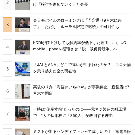
け「検討を進めていく」と会長
楽天モバイルのローミングは「予定通り9月末に終
了」 ただし「ルーラル限定で継続」の可能性も
KDDIが値上げしても解約率が低下した理由 au、UQ
mobile、povoを循環させ「脱・販促費競争」へ
「JALとANA」どこで違いが生まれたのか？ コロナ禍
を乗り越えた空の現在地
高級のり弁「海苔弁いちのや」が事業停止 直営店は7
月末で閉店
一時は“倒産寸前”だったのに――元ネジ製造の町工場
で、1人の採用枠に「350人」が殺到する理由
ミストが出るハンディファンって涼しいの？ 家電量販