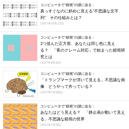
コンピュータで“錯視”の謎に迫る：
真っすぐなのに斜めに見える“不思議な文字
列” その仕組みとは？
(
2017年10月12日
)
コンピュータで“錯視”の謎に迫る：
2つ並んだ正方形、あなたは同じ色に見え
る？ 「客のクレーム対応」で始まった錯視研
究とは
(
2017年9月4日
)
コンピュータで“錯視”の謎に迫る：
「トランプマークが浮いて見える」不思議な画
像 どうやって作っている？
(
2017年7月28日
)
コンピュータで“錯視”の謎に迫る：
あなたはどう見える？ 「静止画が動いて見え
る」不思議な錯視の世界
(
2017年7月3日
)