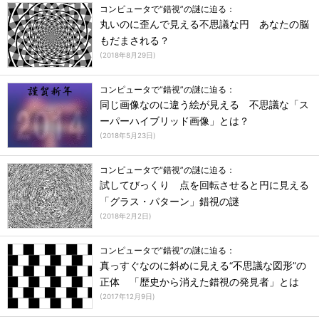
コンピュータで“錯視”の謎に迫る：
丸いのに歪んで見える不思議な円 あなたの脳
もだまされる？
(
2018年8月29日
)
コンピュータで“錯視”の謎に迫る：
同じ画像なのに違う絵が見える 不思議な「ス
ーパーハイブリッド画像」とは？
(
2018年5月23日
)
コンピュータで“錯視”の謎に迫る：
試してびっくり 点を回転させると円に見える
「グラス・パターン」錯視の謎
(
2018年2月2日
)
コンピュータで“錯視”の謎に迫る：
真っすぐなのに斜めに見える“不思議な図形”の
正体 「歴史から消えた錯視の発見者」とは
(
2017年12月9日
)