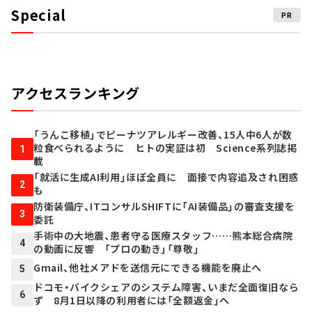
Special
PR
アクセスランキング
「うんこ移植」でピーナツアレルギー改善、15人中6人が数
粒食べられるように ヒトの実証は初 Science系列誌掲
1
載
「就活に生成AI利用」ほぼ全員に 面接で内容追及され困惑
2
も
防衛装備庁、ITコンサルSHIFTに「AI装備品」の審査支援を
3
委託
手術中の大地震、患者守る医療スタッフ……熊本総合病院
4
の動画に反響 「プロの動き」「尊敬」
Gmail、他社メアドを送信元にできる機能を廃止へ
5
ドコモ・バイクシェアのシステム障害、いまだ全面復旧なら
6
ず 8月1日以降の利用者には「全額返金」へ