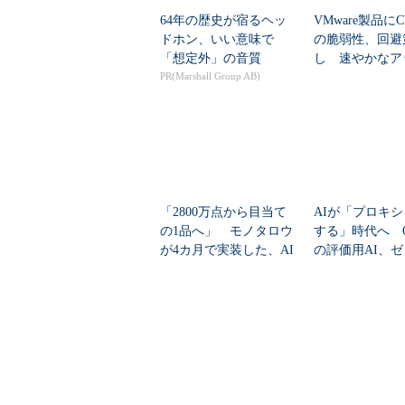
64年の歴史が宿るヘッ
VMware製品にCV
ドホン、いい意味で
の脆弱性、回避
「想定外」の音質
し 速やかなア
PR(Marshall Group AB)
ートを推...
「2800万点から目当て
AIが「プロキ
の1品へ」 モノタロウ
する」時代へ Op
が4カ月で実装した、AI
の評価用AI、
任せにしな...
脆弱性を自...