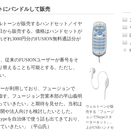
トにバンドルして販売
ェルトーンが販売するハンドセット／イヤ
5日から販売する。価格はハンドセットが
れぞれ3000円分のFUSION無料通話分が
従来のFUSIONユーザーが番号をそ
切り替えることも可能とする。ただし、
ない。
ーザーが利用しており、フュージョンで
目指す。フュージョン営業本部の平山義明
っていきたい」と期待を見せた。当初は
ウェルトーンが販
展開や法人向けも検討したいとした。
売する「フュージ
ョンでSkypeスタ
ypeを自治体で使う話も出てきており、
ーターキット」。
っていきたい」（平山氏）
上がUSBハンドセ