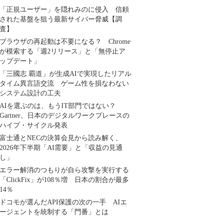
「正規ユーザー」を隠れみのに侵入 信頼
された基盤を狙う最新サイバー脅威【調
査】
ブラウザの再起動は不要になる？ Chrome
が模索する「週2リリース」と「無停止ア
ップデート」
「三國志 覇道」が生成AIで実現したリアル
タイム異言語交流 ゲーム性を損なわない
システム設計の工夫
AIを選ぶのは、もうIT部門ではない？
Gartner、日本のデジタルワークプレースの
ハイプ・サイクル発表
富士通とNECの決算会見から読み解く、
2026年下半期「AI需要」と「収益の見通
し」
エラー解消のつもりが自ら攻撃を実行する
「ClickFix」が108％増 日本の割合が最多
14％
ドコモが選んだAPI保護の次の一手 AIエ
ージェントを統制する「門番」とは