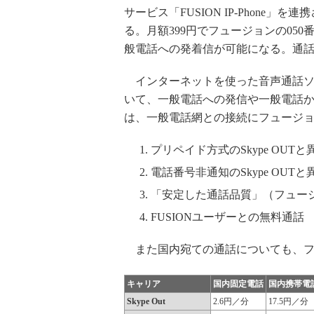
サービス「FUSION IP-Phone」
る。月額399円でフュージョンの050
般電話への発着信が可能になる。通話
インターネットを使った音声通話ソフトS
いて、一般電話への発信や一般電話から
は、一般電話網との接続にフュージョ
プリペイド方式のSkype OU
電話番号非通知のSkype OU
「安定した通話品質」（フュー
FUSIONユーザーとの無料通話
また国内宛ての通話についても、フュ
キャリア
国内固定電話
国内携帯電
Skype Out
2.6円／分
17.5円／分