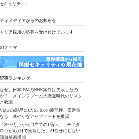
セキュリティ］
ティメディアからのお知らせ
ャリア採用の応募を受け付けています
のテーマ
記事ランキング
なぜ、日本IBMのNHK案件は失敗したの
か？ メインフレーム大撤退時代のリスク
と教訓
VMware製品にCVSS 9.8の脆弱性、回避策
なし 速やかなアップデートを推奨
「2800万点から目当ての1品へ」 モノタ
ロウが4カ月で実装した、AI任せにしない
独自検索機能