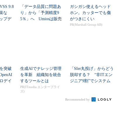
SS 9.8
「データ品質に問題あ
ガシガシ使えるヘッド
策な
り」から「予測精度9
ホン。カッターでも傷
ップデ
5％」へ Umiosは販売
がつきにくい
計画をどう自動...
PR(Marshall Group AB)
シを突破
生成AIでナレッジ管理
「SIer丸投げ」からどう
enAI
を革新 組織知を統合
脱却する？ “非ITエン
ゼロデイ
するツールとは
ジニア9割”でシステム
刷新に挑...
PR(ITmedia エンタープライ
ズ)
Recommended by