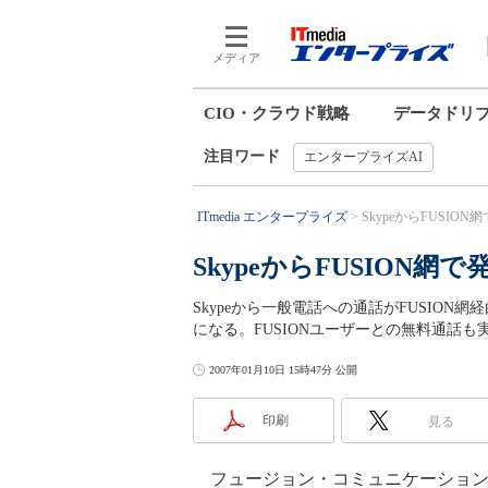
メディア
CIO・クラウド戦略
データドリ
注目ワード
エンタープライズAI
ITmedia エンタープライズ
SkypeからFUSIO
SkypeからFUSION
Skypeから一般電話への通話がFUSIO
になる。FUSIONユーザーとの無料通話も
2007年01月10日 15時47分 公開
印刷
見る
フュージョン・コミュニケーションズと