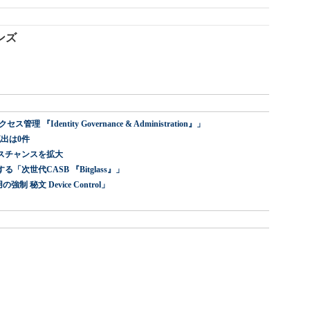
ンズ
dentity Governance & Administration』」
出は0件
スチャンスを拡大
世代CASB 『Bitglass』」
 秘文 Device Control」