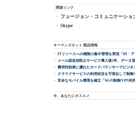
関連リンク
フュージョン・コミュニケーショ
Skype
キーマンズネット 製品情報
ITリソースへの権限の集中管理を実現「ID・アクセス管理 『I
メール誤送信防止サービス導入後2年、データ流
費用対効果に優れたロードバランサーでビジネ
クラウドサービスの利用状況を可視化して制御する「次
安全なモバイル環境を確立「Wi-Fi制御/VPN利用の強制
今、あなたにオススメ