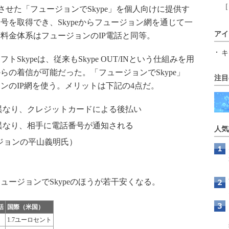
［
を連携させた「フュージョンでSkype」を個人向けに提供す
番号を取得でき、Skypeからフュージョン網を通じて一
アイ
料金体系はフュージョンのIP電話と同等。
キ
kypeは、従来もSkype OUT/INという仕組みを用
の着信が可能だった。「フュージョンでSkype」
注目
ンのIP網を使う。メリットは下記の4点だ。
Tと異なり、クレジットカードによる後払い
Tと異なり、相手に電話番号が通知される
人気
ジョンの平山義明氏）
ージョンでSkypeのほうが若干安くなる。
話
国際（米国）
1.7ユーロセント