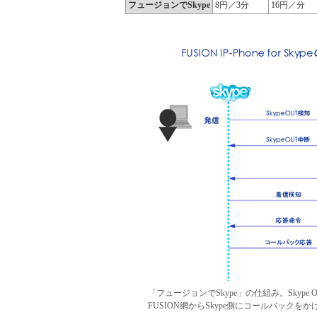
フュージョンでSkype
8円／3分
16円／分
「フュージョンでSkype」の仕組み。Sky
FUSION網からSkype側にコールバックを