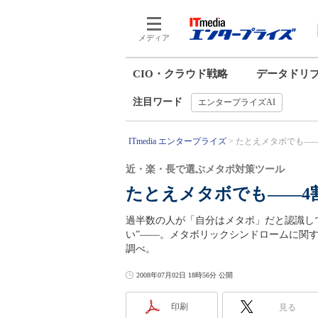
メディア
CIO・クラウド戦略
データドリ
注目ワード
エンタープライズAI
ITmedia エンタープライズ
たとえメタボでも――4
近・楽・長で選ぶメタボ対策ツール
たとえメタボでも――4
過半数の人が「自分はメタボ」だと認識し
い”――。メタボリックシンドロームに関
調べ。
2008年07月02日 18時56分 公開
印刷
見る