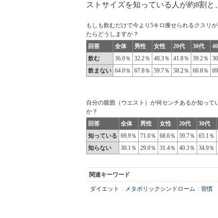
ストサイズを知っている人が約8割と、
もしも飲むだけで今より5キロ痩せられるクスリが
たらどうしますか？
回答
全体
男性
女性
20代
30代
4
飲む
36.0％
32.2％
40.3％
41.8％
39.2％
3
飲まない
64.0％
67.8％
59.7％
58.2％
60.8％
6
自分の腹囲（ウエスト）が何センチあるか知って
か？
回答
全体
男性
女性
20代
30代
知っている
69.9％
71.0％
68.6％
59.7％
65.1％
知らない
30.1％
29.0％
31.4％
40.3％
34.9％
関連キーワード
ダイエット
|
メタボリックシンドローム
|
習慣