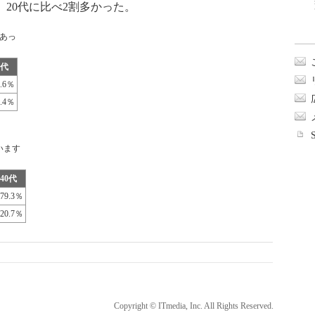
20代に比べ2割多かった。
あっ
0代
0.6％
9.4％
います
40代
79.3％
20.7％
Copyright © ITmedia, Inc. All Rights Reserved.