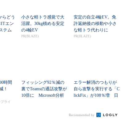
」からどう
小さな軽トラ感覚で大
安定の自立4輪EV。免
ITエン
活躍。30kg積める安定
許返納後の移動や小さ
システム
の4輪EV
な軽トラ代わりに
PR(BLAZE)
PR(BLAZE)
00時間
フィッシング92％減の
エラー解消のつもりが
削減！
裏でTeamsの通話攻撃が
自ら攻撃を実行する「C
10倍に Microsoft分析
lickFix」が108％増 日
本の割...
タープライ
Recommended by