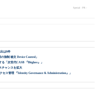
出は0件
 秘文 Device Control」
世代CASB 『Bitglass』」
スチャンスを拡大
dentity Governance & Administration』」