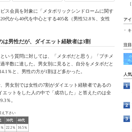
［
ビス会員を対象に「メタボリックシンドロームに関す
代から40代を中心とする405名（男性52.8％、女性
アイ
キ
のは男性だが、ダイエット経験者は3割
注目
という質問に対しては、「メタボだと思う」「プチメ
の過半数に達した。男女別に見ると、自分をメタボだと
14.1％と、男性の方が1割ほど多かった。
人気
、男女別では女性の7割がダイエット経験者であるの
イエットをした人の中で「成功した」と答えたのは全
9.3％。
答え下さい
代
30代
40代
4％
22.2％
16.5％