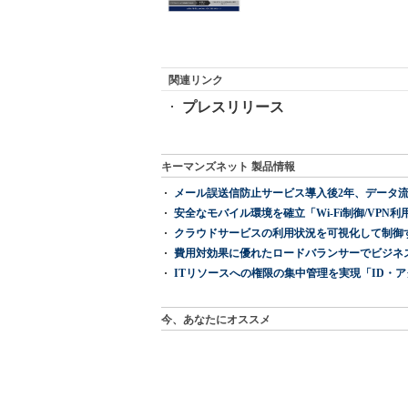
関連リンク
プレスリリース
キーマンズネット 製品情報
メール誤送信防止サービス導入後2年、データ流
安全なモバイル環境を確立「Wi-Fi制御/VPN利用の強制
クラウドサービスの利用状況を可視化して制御する「次
費用対効果に優れたロードバランサーでビジネ
ITリソースへの権限の集中管理を実現「ID・アクセス管理 『I
今、あなたにオススメ