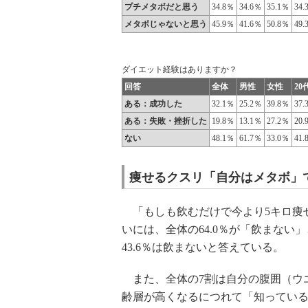
プチメタボだと思う
34.8％
34.6％
35.1％
34.
メタボじゃないと思う
45.9％
41.6％
50.8％
49.
ダイエット経験はありますか？
回答
全体
男性
女性
20
ある：成功した
32.1％
25.2％
39.8％
37.
ある：失敗・挫折した
19.8％
13.1％
27.2％
20.
ない
48.1％
61.7％
33.0％
41.
痩せるクスリ「自分はメタボ」で
「もしも飲むだけで今より5キロ痩
いには、全体の64.0％が「飲まな
43.6％は飲まないと答えている。
また、全体の7割は自分の腹囲（ウ
齢層が高くなるにつれて「知っている