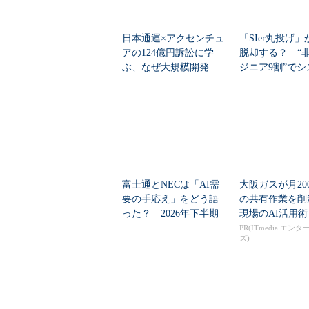
日本通運×アクセンチュ
「SIer丸投げ
アの124億円訴訟に学
脱却する？ “非
ぶ、なぜ大規模開発
ジニア9割”で
は“燃える”のか
刷新に挑...
富士通とNECは「AI需
大阪ガスが月20
要の手応え」をどう語
の共有作業を
った？ 2026年下半期
現場のAI活用術
の見通しを考...
PR(ITmedia エン
ズ)