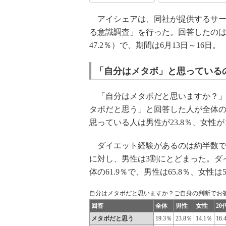
アイシェアは、同社が提供するサー
る意識調査」を行った。回答したのは20
47.2％）で、期間は6月13日～16日。
「自分はメタボ」と思っている
「自分はメタボだと思いますか？」
タボだと思う」と回答した人が全体
思っている人は男性が23.8％、女性が
ダイエット経験があるのは約半数で
に対し、男性は3割にとどまった。ダ
体の61.9％で、男性は65.8％、女性は5
自分はメタボだと思いますか？ご自身の判断でお
回答
全体
男性
女性
20
メタボだと思う
19.3％
23.8％
14.1％
16.