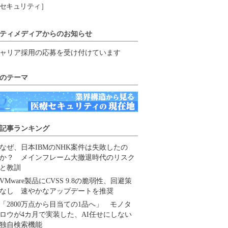
セキュリティ］
ティメディアからのお知らせ
ャリア採用の応募を受け付けています
のテーマ
記事ランキング
なぜ、日本IBMのNHK案件は失敗したの
か？ メインフレーム大撤退時代のリスク
と教訓
VMware製品にCVSS 9.8の脆弱性、回避策
なし 速やかなアップデートを推奨
「2800万点から目当ての1品へ」 モノタ
ロウが4カ月で実装した、AI任せにしない
独自検索機能