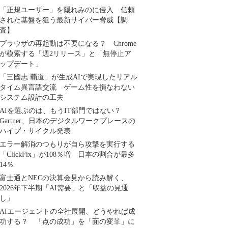
「正規ユーザー」を隠れみのに侵入 信頼
された基盤を狙う最新サイバー脅威【調
査】
ブラウザの再起動は不要になる？ Chrome
が模索する「週2リリース」と「無停止ア
ップデート」
「三國志 覇道」が生成AIで実現したリアル
タイム異言語交流 ゲーム性を損なわない
システム設計の工夫
AIを選ぶのは、もうIT部門ではない？
Gartner、日本のデジタルワークプレースの
ハイプ・サイクル発表
エラー解消のつもりが自ら攻撃を実行する
「ClickFix」が108％増 日本の割合が最多
14％
富士通とNECの決算会見から読み解く、
2026年下半期「AI需要」と「収益の見通
し」
AIエージェントの全社展開、どうやれば成
功する？ 「点の成功」を「面の変革」に