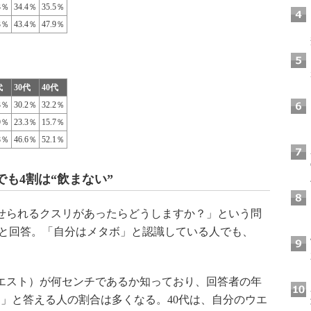
3％
34.4％
35.5％
3％
43.4％
47.9％
代
30代
40代
3％
30.2％
32.2％
9％
23.3％
15.7％
8％
46.6％
52.1％
も4割は“飲まない”
せられるクスリがあったらどうしますか？」という問
い」と回答。「自分はメタボ」と認識している人でも、
エスト）が何センチであるか知っており、回答者の年
」と答える人の割合は多くなる。40代は、自分のウエ