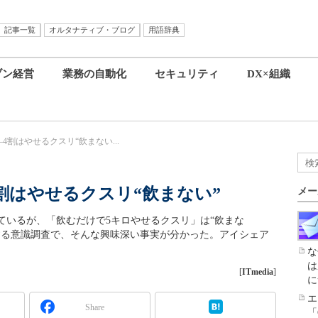
記事一覧
オルタナティブ・ブログ
用語辞典
ブン経営
業務の自動化
セキュリティ
DX×組織
割はやせるクスリ“飲まない...
割はやせるクスリ“飲まない”
メー
ているが、「飲むだけで5キロやせるクスリ」は“飲まな
する意識調査で、そんな興味深い事実が分かった。アイシェア
な
は
[
ITmedia
]
に
エ
Share
「