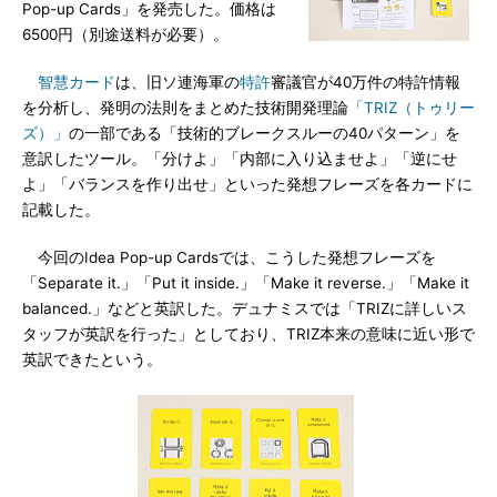
Pop-up Cards」を発売した。価格は
6500円（別途送料が必要）。
智慧カード
は、旧ソ連海軍の
特許
審議官が40万件の特許情報
を分析し、発明の法則をまとめた技術開発理論
「TRIZ（トゥリー
ズ）」
の一部である「技術的ブレークスルーの40パターン」を
意訳したツール。「分けよ」「内部に入り込ませよ」「逆にせ
よ」「バランスを作り出せ」といった発想フレーズを各カードに
記載した。
今回のIdea Pop-up Cardsでは、こうした発想フレーズを
「Separate it.」「Put it inside.」「Make it reverse.」「Make it
balanced.」などと英訳した。デュナミスでは「TRIZに詳しいス
タッフが英訳を行った」としており、TRIZ本来の意味に近い形で
英訳できたという。