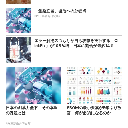
「創薬立国」復活への分岐点
PR(三菱総合研究所)
エラー解消のつもりが自ら攻撃を実行する「Cl
ickFix」が108％増 日本の割合が最多14％
日本の創薬力低下、その本当
SBOMの最小要素が5年ぶり改
の課題とは
訂 何が必須になるのか
PR(三菱総合研究所)