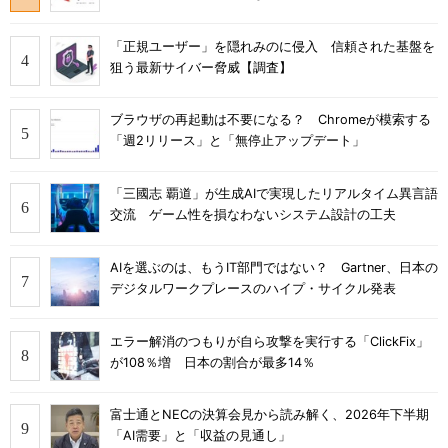
「正規ユーザー」を隠れみのに侵入 信頼された基盤を
狙う最新サイバー脅威【調査】
ブラウザの再起動は不要になる？ Chromeが模索する
「週2リリース」と「無停止アップデート」
「三國志 覇道」が生成AIで実現したリアルタイム異言語
交流 ゲーム性を損なわないシステム設計の工夫
AIを選ぶのは、もうIT部門ではない？ Gartner、日本の
デジタルワークプレースのハイプ・サイクル発表
エラー解消のつもりが自ら攻撃を実行する「ClickFix」
が108％増 日本の割合が最多14％
富士通とNECの決算会見から読み解く、2026年下半期
「AI需要」と「収益の見通し」