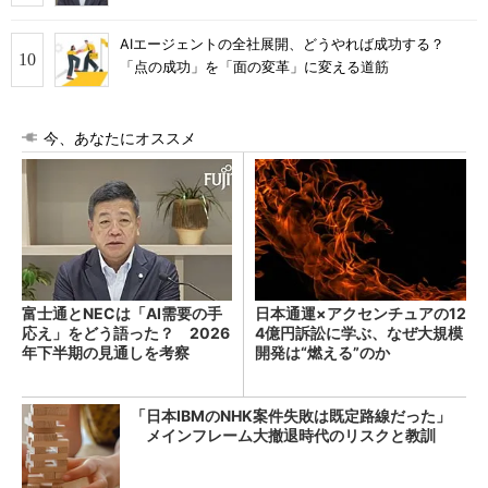
AIエージェントの全社展開、どうやれば成功する？
「点の成功」を「面の変革」に変える道筋
今、あなたにオススメ
富士通とNECは「AI需要の手
日本通運×アクセンチュアの12
応え」をどう語った？ 2026
4億円訴訟に学ぶ、なぜ大規模
年下半期の見通しを考察
開発は“燃える”のか
「日本IBMのNHK案件失敗は既定路線だった」
メインフレーム大撤退時代のリスクと教訓