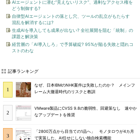
AIエージェントに潜む“見えないリスク”、過剰なアクセス権を
どう制御する?
自律型AIエージェントの落とし穴、ツールの乱立がもたらす
混乱を解消するには?
生成AIを導入しても成果が出ない? 全社展開を阻む「統制」の
課題と解決策
経営層の「AI導入しろ」で予算破綻? 95%が陥る失敗と隠れコ
ストのわな
記事ランキング
なぜ、日本IBMのNHK案件は失敗したのか？ メインフ
レーム大撤退時代のリスクと教訓
VMware製品にCVSS 9.8の脆弱性、回避策なし 速やか
なアップデートを推奨
「2800万点から目当ての1品へ」 モノタロウが4カ月
で実装した、AI任せにしない独自検索機能