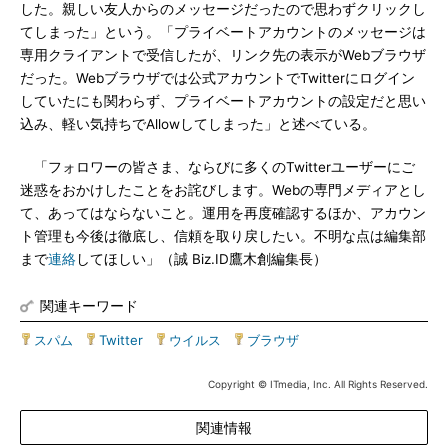
した。親しい友人からのメッセージだったので思わずクリックし
てしまった」という。「プライベートアカウントのメッセージは
専用クライアントで受信したが、リンク先の表示がWebブラウザ
だった。Webブラウザでは公式アカウントでTwitterにログイン
していたにも関わらず、プライベートアカウントの設定だと思い
込み、軽い気持ちでAllowしてしまった」と述べている。
「フォロワーの皆さま、ならびに多くのTwitterユーザーにご
迷惑をおかけしたことをお詫びします。Webの専門メディアとし
て、あってはならないこと。運用を再度確認するほか、アカウン
ト管理も今後は徹底し、信頼を取り戻したい。不明な点は編集部
まで
連絡
してほしい」（誠 Biz.ID鷹木創編集長）
関連キーワード
スパム
|
Twitter
|
ウイルス
|
ブラウザ
Copyright © ITmedia, Inc. All Rights Reserved.
関連情報