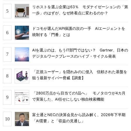
リホストを選ぶ企業は63％ モダナイゼーションの「第
一歩」のはずが、なぜ終着点に変わるのか？
ドコモが選んだAPI保護の次の一手 AIエージェントを
統制する「門番」とは
AIを選ぶのは、もうIT部門ではない？ Gartner、日本の
デジタルワークプレースのハイプ・サイクル発表
「正規ユーザー」を隠れみのに侵入 信頼された基盤を
狙う最新サイバー脅威【調査】
「2800万点から目当ての1品へ」 モノタロウが4カ月
で実装した、AI任せにしない独自検索機能
富士通とNECの決算会見から読み解く、2026年下半期
「AI需要」と「収益の見通し」