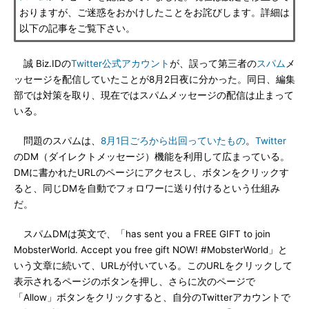
おりますが、ご迷惑をおかけしたことをお詫びします。詳細は
以下の記事をご覧下さい。
誠 Biz.IDの
Twitter公式アカウント
が、誤って第三者の
スパム
メ
ッセージを配信していたことが8月2日夜に分かった。同日、編集
部では対策を取り、現在ではスパムメッセージの配信は止まって
いる。
問題のスパムは、
8月1日ごろから出回っていたもの
。
Twitter
のDM（ダイレクトメッセージ）機能を利用して広まっている。
DMに書かれたURLのページにアクセスし、ボタンをクリックす
ると、同じDMを自動でフォロワーに送り付けるという仕組み
だ。
スパムDMは英文で、「has sent you a FREE GIFT to join
MobsterWorld. Accept you free gift NOW! #MobsterWorld」と
いう文章に続いて、URLが付いている。このURLをクリックして
表示されるページのボタンを押し、さらに次のページで
「Allow」ボタンをクリックすると、自分のTwitterアカウントで