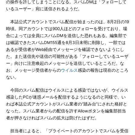
の操作を許してしまうことになる。スパムDMは「フォローして
いるユーザー」宛に送信されるようだ。
本誌公式アカウントでスパム配信が始まったのは、8月2日の19
時頃。同アカウントでは900人ほどのフォローを受けており、場
合によっては全員にスパムDMを送信した恐れもある。編集部で
は確認できたスパムDM155通を8月3日未明に削除し、一部では
あるが受信者がWeb経由でメッセージを確認できないようにし
た。また送信先や送信の可能性がある「フォローしているユーザ
ー」向けに注意喚起のメッセージを送信しているところだ。な
お、メッセージ受信者からの
ウイルス
感染の報告は現在のところ
ない。
今回のスパム配信はウイルスによる感染ではないが、ウイルス
感染したPCが迷惑メールを配信するようになるのと同様で、い
わば本誌公式アカウントがスパム業者の“踏み台”にされた格好と
なった。スパム業者からの配信を許すAllowボタンを編集部担当
者が押さなければスパムの拡大は防げたはずだ。
担当者によると、「プライベートのアカウントでスパムを受信