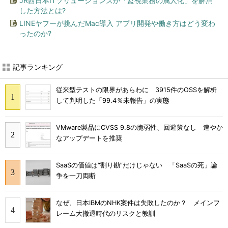
JR西日本ITソリューションズが「監視業務の属人化」を解消
した方法とは?
LINEヤフーが挑んだMac導入 アプリ開発や働き方はどう変わ
ったのか?
記事ランキング
従来型テストの限界があらわに 3915件のOSSを解析
して判明した「99.4％未報告」の実態
VMware製品にCVSS 9.8の脆弱性、回避策なし 速やか
なアップデートを推奨
SaaSの価値は“割り勘”だけじゃない 「SaaSの死」論
争を一刀両断
なぜ、日本IBMのNHK案件は失敗したのか？ メインフ
レーム大撤退時代のリスクと教訓