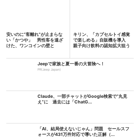
安いのに“客離れ”が止まらな
キリン、「カプセルトイ感覚
い「かつや」 男性客を遠ざ
で楽しめる」自販機を導入
けた、ワンコインの壁と
親子向け飲料の認知拡大狙う
は？...
Jeepで家族と夏一番の大冒険へ！
PR(Jeep Japan)
Claude、一部チャットがGoogle検索で“丸見
え”に 過去には「ChatG...
「AI、結局使えないじゃん」問題 セールスフ
ォースが431万件対応で導いた正解（...