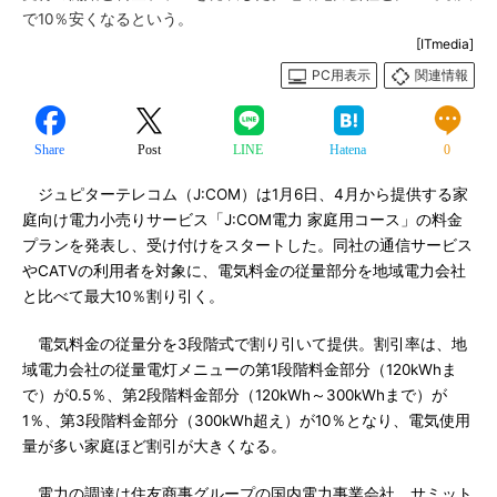
で10％安くなるという。
[ITmedia]
PC用表示
関連情報
Share
Post
LINE
Hatena
0
ジュピターテレコム（J:COM）は1月6日、4月から提供する家
庭向け電力小売りサービス「J:COM電力 家庭用コース」の料金
プランを発表し、受け付けをスタートした。同社の通信サービス
やCATVの利用者を対象に、電気料金の従量部分を地域電力会社
と比べて最大10％割り引く。
電気料金の従量分を3段階式で割り引いて提供。割引率は、地
域電力会社の従量電灯メニューの第1段階料金部分（120kWhま
で）が0.5％、第2段階料金部分（120kWh～300kWhまで）が
1％、第3段階料金部分（300kWh超え）が10％となり、電気使用
量が多い家庭ほど割引が大きくなる。
電力の調達は住友商事グループの国内電力事業会社、サミット