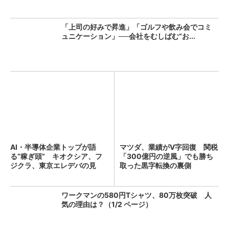
「上司の好みで昇進」「ゴルフや飲み会でコミ
ュニケーション」──会社をむしばむ“お...
AI・半導体企業トップが語
マツダ、業績がV字回復 関税
る“稼ぎ頭” キオクシア、フ
「300億円の逆風」でも勝ち
ジクラ、東京エレデバの見
取った黒字転換の裏側
解...
ワークマンの580円Tシャツ、80万枚突破 人
気の理由は？（1/2 ページ）