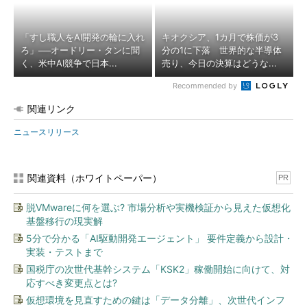
「すし職人をAI開発の輪に入れ
キオクシア、1カ月で株価が3
ろ」──オードリー・タンに聞
分の1に下落 世界的な半導体
く、米中AI競争で日本...
売り、今日の決算はどうな...
Recommended by
関連リンク
ニュースリリース
関連資料（ホワイトペーパー）
PR
脱VMwareに何を選ぶ? 市場分析や実機検証から見えた仮想化
基盤移行の現実解
5分で分かる「AI駆動開発エージェント」 要件定義から設計・
実装・テストまで
国税庁の次世代基幹システム「KSK2」稼働開始に向けて、対
応すべき変更点とは?
仮想環境を見直すための鍵は「データ分離」、次世代インフ