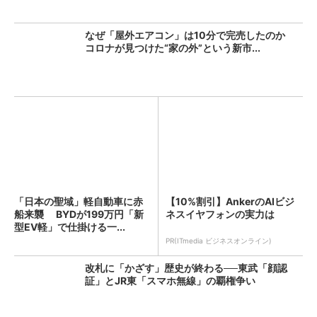
なぜ「屋外エアコン」は10分で完売したのか
コロナが見つけた“家の外”という新市...
「日本の聖域」軽自動車に赤
【10%割引】AnkerのAIビジ
船来襲 BYDが199万円「新
ネスイヤフォンの実力は
型EV軽」で仕掛ける一...
PR(ITmedia ビジネスオンライン)
改札に「かざす」歴史が終わる──東武「顔認
証」とJR東「スマホ無線」の覇権争い