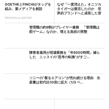
GOETHEとFINCHIがタッグを
なぜ「一度消えた」オニツカ
組み、新メディアを創設
タイガーは復活したのか 世
界的ブランドへと成長した背
景...
PR(FINCHI on GOETHE)
管理職の約9割がプレイヤー兼務 「管理職は
罰ゲーム」なのか、増える負担の実態
障害者雇用が現場業務を「年6500時間」減ら
した ニッスイの“思考の転換”がすご...
ソニーの“着るエアコン”が売れ続ける理由 生
産量は初代比10倍に拡大（1/3 ペ...