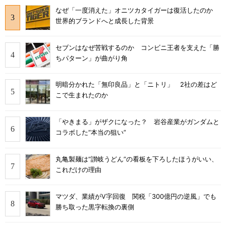
なぜ「一度消えた」オニツカタイガーは復活したのか
世界的ブランドへと成長した背景
セブンはなぜ苦戦するのか コンビニ王者を支えた「勝
ちパターン」が曲がり角
明暗分かれた「無印良品」と「ニトリ」 2社の差はど
こで生まれたのか
「やきまる」がザクになった？ 岩谷産業がガンダムと
コラボした“本当の狙い”
丸亀製麺は“讃岐うどん”の看板を下ろしたほうがいい、
これだけの理由
マツダ、業績がV字回復 関税「300億円の逆風」でも
勝ち取った黒字転換の裏側