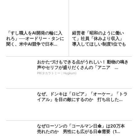
「すし職人をAI開発の輪に入
経営者「昭和のように働い
れろ」──オードリー・タンに
て」社員「休みより収入」
聞く、米中AI競争で日本...
導入してほしい制度1位でも
「週...
おかたづけもできる点がうれしい！ 動物の鳴き
声やセリフが盛りだくさんの「アニア ...
PR(タカラトミー｜Hugkum)
なぜ、ドンキは「ロピア」「オーケー」「トラ
イアル」を目の敵にするのか 打ち出した...
なぜローソンの「コールマン日傘」は20万本
売れたのか 男性にも広がる日傘需要（1...