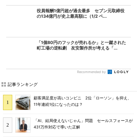
役員報酬1億円超が過去最多 セブン元取締役
の134億円が史上最高額に（1/2 ペ...
「1個80円のフックが売れるか」と一蹴された
町工場の逆転劇 友安製作所が考える「...
Recommended by
記事ランキング
顧客満足度が高いコンビニ 2位「ローソン」を抑え、
11年連続1位になったのは？
「AI、結局使えないじゃん」問題 セールスフォースが
431万件対応で導いた正解