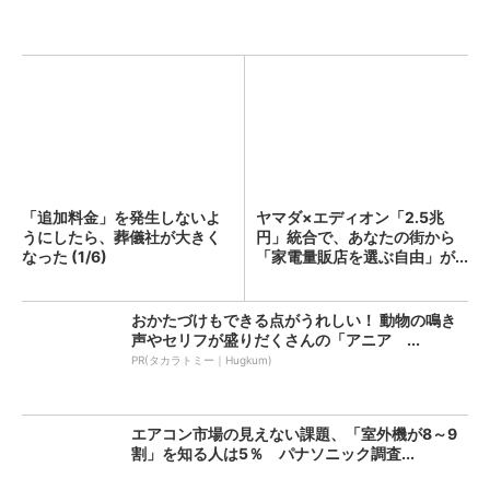
「追加料金」を発生しないよ
ヤマダ×エディオン「2.5兆
うにしたら、葬儀社が大きく
円」統合で、あなたの街から
なった (1/6)
「家電量販店を選ぶ自由」が...
おかたづけもできる点がうれしい！ 動物の鳴き
声やセリフが盛りだくさんの「アニア ...
PR(タカラトミー｜Hugkum)
エアコン市場の見えない課題、「室外機が8～9
割」を知る人は5％ パナソニック調査...