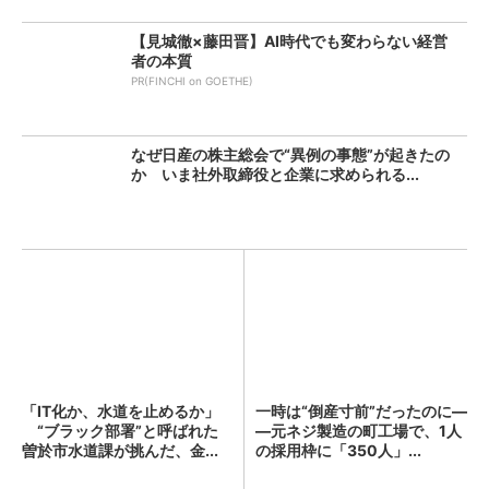
【見城徹×藤田晋】AI時代でも変わらない経営
者の本質
PR(FINCHI on GOETHE)
なぜ日産の株主総会で“異例の事態”が起きたの
か いま社外取締役と企業に求められる...
「IT化か、水道を止めるか」
一時は“倒産寸前”だったのに―
“ブラック部署”と呼ばれた
―元ネジ製造の町工場で、1人
曽於市水道課が挑んだ、金...
の採用枠に「350人」...