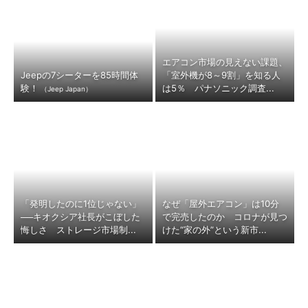
エアコン市場の見えない課題、
Jeepの7シーターを85時間体
「室外機が8～9割」を知る人
験！
は5％ パナソニック調査...
（Jeep Japan）
「発明したのに1位じゃない」
なぜ「屋外エアコン」は10分
──キオクシア社長がこぼした
で完売したのか コロナが見つ
悔しさ ストレージ市場制...
けた“家の外”という新市...