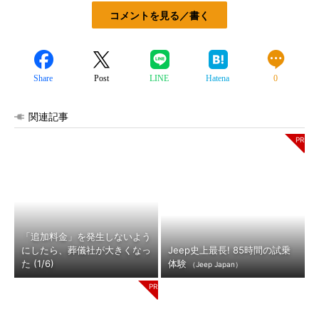
コメントを見る／書く
Share
Post
LINE
Hatena
0
関連記事
「追加料金」を発生しないよう
にしたら、葬儀社が大きくなっ
Jeep史上最長! 85時間の試乗
た (1/6)
体験
（Jeep Japan）