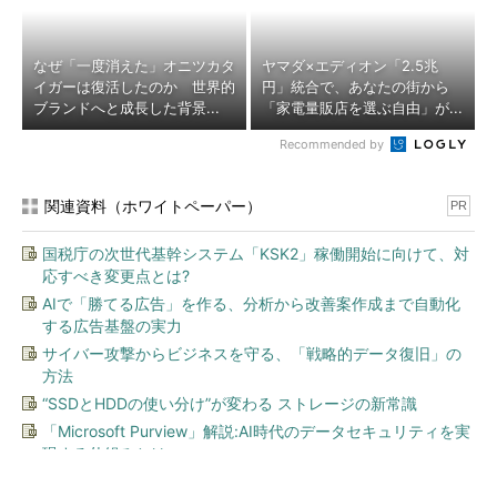
なぜ「一度消えた」オニツカタ
ヤマダ×エディオン「2.5兆
イガーは復活したのか 世界的
円」統合で、あなたの街から
ブランドへと成長した背景...
「家電量販店を選ぶ自由」が...
Recommended by
関連資料（ホワイトペーパー）
PR
国税庁の次世代基幹システム「KSK2」稼働開始に向けて、対
応すべき変更点とは?
AIで「勝てる広告」を作る、分析から改善案作成まで自動化
する広告基盤の実力
サイバー攻撃からビジネスを守る、「戦略的データ復旧」の
方法
“SSDとHDDの使い分け”が変わる ストレージの新常識
「Microsoft Purview」解説:AI時代のデータセキュリティを実
現する仕組みとは