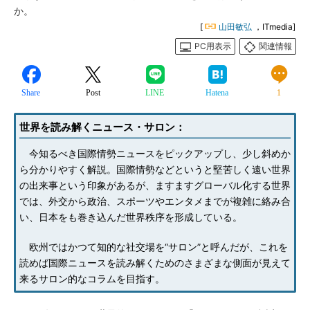
か。
[
山田敏弘
，ITmedia]
PC用表示
関連情報
Share
Post
LINE
Hatena
1
世界を読み解くニュース・サロン：
今知るべき国際情勢ニュースをピックアップし、少し斜めか
ら分かりやすく解説。国際情勢などというと堅苦しく遠い世界
の出来事という印象があるが、ますますグローバル化する世界
では、外交から政治、スポーツやエンタメまでが複雑に絡み合
い、日本をも巻き込んだ世界秩序を形成している。
欧州ではかつて知的な社交場を“サロン”と呼んだが、これを
読めば国際ニュースを読み解くためのさまざまな側面が見えて
来るサロン的なコラムを目指す。