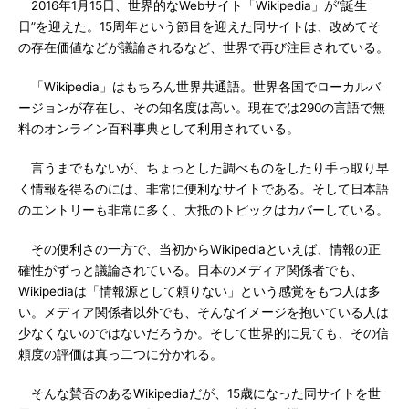
2016年1月15日、世界的なWebサイト「Wikipedia」が“誕生
日”を迎えた。15周年という節目を迎えた同サイトは、改めてそ
の存在価値などが議論されるなど、世界で再び注目されている。
「Wikipedia」はもちろん世界共通語。世界各国でローカルバ
ージョンが存在し、その知名度は高い。現在では290の言語で無
料のオンライン百科事典として利用されている。
言うまでもないが、ちょっとした調べものをしたり手っ取り早
く情報を得るのには、非常に便利なサイトである。そして日本語
のエントリーも非常に多く、大抵のトピックはカバーしている。
その便利さの一方で、当初からWikipediaといえば、情報の正
確性がずっと議論されている。日本のメディア関係者でも、
Wikipediaは「情報源として頼りない」という感覚をもつ人は多
い。メディア関係者以外でも、そんなイメージを抱いている人は
少なくないのではないだろうか。そして世界的に見ても、その信
頼度の評価は真っ二つに分かれる。
そんな賛否のあるWikipediaだが、15歳になった同サイトを世