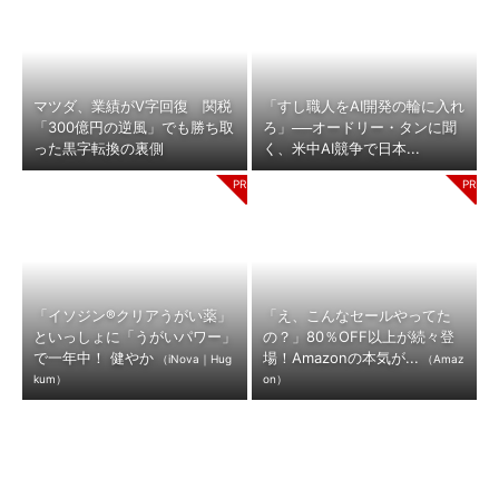
マツダ、業績がV字回復 関税
「すし職人をAI開発の輪に入れ
「300億円の逆風」でも勝ち取
ろ」──オードリー・タンに聞
った黒字転換の裏側
く、米中AI競争で日本...
「イソジン®クリアうがい薬」
「え、こんなセールやってた
といっしょに「うがいパワー」
の？」80％OFF以上が続々登
で一年中！ 健やか
場！Amazonの本気が...
（iNova｜Hug
（Amaz
kum）
on）