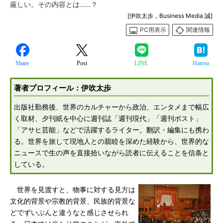
厳しい。その内容とは……？
[伊吹太歩，Business Media 誠]
PC用表示
関連情報
Share
Post
LINE
Hatena
著者プロフィール：伊吹太歩
出版社勤務後、世界のカルチャーから政治、エンタメまで幅広
く取材、夕刊紙を中心に週刊誌「週刊現代」「週刊ポスト」
「アサヒ芸能」などで活躍するライター。翻訳・編集にも携わ
る。世界を旅して現地人との親睦を深めた経験から、世界的な
ニュースで生の声を直接拾いながら読者に伝えることを信条と
している。
世界を見渡すと、物事に対する見方は
文化的背景や宗教的背景、民族的背景な
どでずいぶんと違うなと感じさせられ