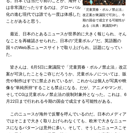
る。日本では当たり前のことが、海外で
は非常識だったりするのは、グローバル
「児童買春・ポルノ禁止法」
化の進む現代では誰でも一度は体感した
改正案が衆議院で可決し、今
期の国会で成立する可能性が
ことがあると思う。
ある（出典：衆議院HP）
最近、日本のとあるニュースが世界的に大きく報じられ、そん
なことを再確認させられた。日本の“児童ポルノ”だ。英語圏の
国々のWeb系ニュースサイトで取り上げられ、話題になってい
た。
皆さんは、6月5日に衆議院で「児童買春・ポルノ禁止法」改正
案が可決したことをご存じだろうか。児童ポルノについては、販
売や制作はすでに禁止されているが、これからは個人が写真や映
像を“単純所持”することも禁止になる。だが、アニメやマンガ、
そしてCGは児童ポルノ禁止法の規制対象外となった。これは、6
月22日まで行われる今期の国会で成立する可能性がある。
このニュースが海外で反響を呼んでいるのだ。日本のメディア
ではそこまで大きく取り上げられなくても、欧米で大きなニュー
スになるパターンは意外に多い。そして、そうしたニュースこそ