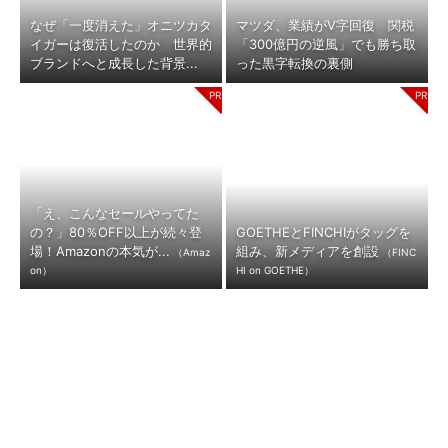
なぜ「一度消えた」オニツカタ
マツダ、業績がV字回復 関税
イガーは復活したのか 世界的
「300億円の逆風」でも勝ち取
ブランドへと成長した背景...
った黒字転換の裏側
「え、こんなセールやってた
の？」80％OFF以上が続々登
GOETHEとFINCHIがタッグを
場！Amazonの本気が...
組み、新メディアを創設
（Amaz
（FINC
on）
HI on GOETHE）
KDDIも40年前はスタートアッ
キオクシア、株価3分の1急落