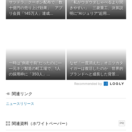
サツドラ、クーポン配布で「数
「私がウダウダしゃべるより聞
十億円の売り上げ効果」 アプ
きやすい」 三菱重工、決算説
リ会員「145万人」達成...
明に“AIジュリア”起用...
一時は“倒産寸前”だったのに―
なぜ「一度消えた」オニツカタ
―元ネジ製造の町工場で、1人
イガーは復活したのか 世界的
の採用枠に「350人」...
ブランドへと成長した背景...
Recommended by
関連リンク
ニュースリリース
関連資料（ホワイトペーパー）
PR