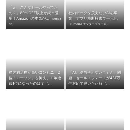
「え、こんなセールやってた
の？」80％OFF以上が続々登
社内データを扱えないAIを卒
場！Amazonの本気が...
業 アプリ横断検索で一元化
（Amaz
on）
（ITmedia エンタープライズ）
顧客満足度が高いコンビニ 2
「AI、結局使えないじゃん」問
位「ローソン」を抑え、11年連
題 セールスフォースが431万
続1位になったのは？（...
件対応で導いた正解（...