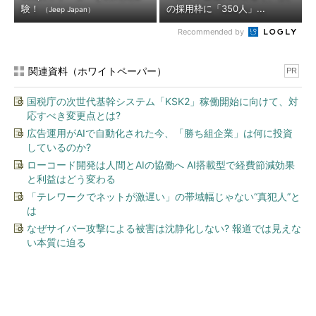
験！
の採用枠に「350人」...
（Jeep Japan）
Recommended by
関連資料（ホワイトペーパー）
PR
国税庁の次世代基幹システム「KSK2」稼働開始に向けて、対
応すべき変更点とは?
広告運用がAIで自動化された今、「勝ち組企業」は何に投資
しているのか?
ローコード開発は人間とAIの協働へ AI搭載型で経費節減効果
と利益はどう変わる
「テレワークでネットが激遅い」の帯域幅じゃない“真犯人”と
は
なぜサイバー攻撃による被害は沈静化しない? 報道では見えな
い本質に迫る
今、あなたにオススメ