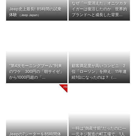
なぜ「一度消えた」オニツカタ
Jeep史上最長! 85時間の試乗
イガーは復活したのか 世界的
体験
ブランドへと成長した背景...
（Jeep Japan）
“第4次モーニングブーム”到来
顧客満足度が高いコンビニ 2
のワケ 300円の「朝サイゼ」
位「ローソン」を抑え、11年連
から1000円超の「...
続1位になったのは？（...
一時は“倒産寸前”だったのに―
Jeepの7シーターを85時間体
―元ネジ製造の町工場で、1人