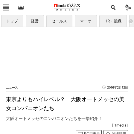
トップ
経営
セールス
マーケ
HR・組織
ニュース
2016年2月12日
東京よりもハイレベル？ 大阪オートメッセの美
女コンパニオンたち
大阪オートメッセのコンパニオンたちを一挙紹介！
[ITmedia]
PC用表示
関連情報