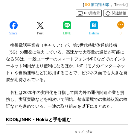
[
濱口翔太郎
，ITmedia]
PC用表示
関連情報
Share
Post
LINE
Hatena
0
携帯電話事業者（キャリア）が、第5世代移動体通信技術
（5G）の開発に注力している。高速かつ大容量の通信が可能に
なる5Gは、一般ユーザーのスマートフォンやPCなどでのインタ
ーネット利用がより便利になるほか、IoT（モノのインタ―ネッ
ト）や自動運転などに応用することで、ビジネス面でも大きな発
展が期待されている。
各社は2020年の実用化を目指して国内外の通信関連企業と提
携し、実証実験などを相次いで開始。都市環境での接続状況の検
証などを進めている。一連の取り組みを以下にまとめた。
KDDIはNHK・Nokiaと手を組む