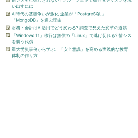
い出すには
AI時代の基盤争いが激化 企業が「PostgreSQL」
「MongoDB」を選ぶ理由
財務・会計はAI活用でどう変わる? 調査で見えた変革の道筋
「Windows 11」移行は無償の「Linux」で逃げ切れる? 情シス
を襲う代償
重大労災事例から学ぶ、「安全意識」を高める実践的な教育
体制の作り方
今、あなたにオススメ
ワークマン「次世代ファン付
きウエア」が登場 2900円商
品で狙う「日常使い」の新...