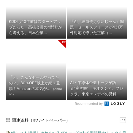
KDDIも40年前はスタートアッ
「AI、結局使えないじゃん」問
プだった 高橋会長の“昔話”か
題 セールスフォースが431万
ら考える、日本企業...
件対応で導いた正解（...
「え、こんなセールやってた
AI・半導体企業トップが語
の？」80％OFF以上が続々登
る“稼ぎ頭” キオクシア、フジ
場！Amazonの本気が...
（Amaz
クラ、東京エレデバの見解...
on）
Recommended by
関連資料（ホワイトペーパー）
PR
情シスも把握しきれない? グループ全体で脆弱性やリスクを洗