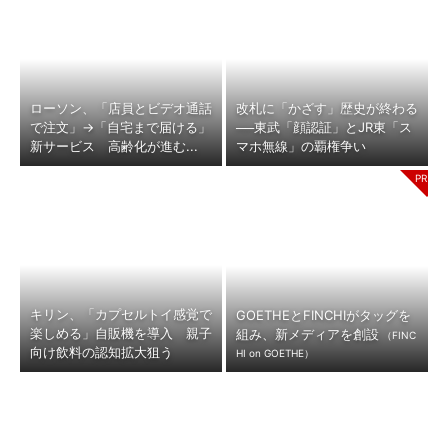
ローソン、「店員とビデオ通話
改札に「かざす」歴史が終わる
で注文」→「自宅まで届ける」
──東武「顔認証」とJR東「ス
新サービス 高齢化が進む...
マホ無線」の覇権争い
キリン、「カプセルトイ感覚で
GOETHEとFINCHIがタッグを
楽しめる」自販機を導入 親子
組み、新メディアを創設
（FINC
向け飲料の認知拡大狙う
HI on GOETHE）