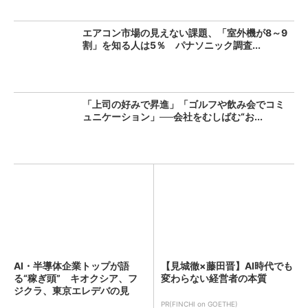
エアコン市場の見えない課題、「室外機が8～9
割」を知る人は5％ パナソニック調査...
「上司の好みで昇進」「ゴルフや飲み会でコミ
ュニケーション」──会社をむしばむ“お...
AI・半導体企業トップが語
【見城徹×藤田晋】AI時代でも
る“稼ぎ頭” キオクシア、フ
変わらない経営者の本質
ジクラ、東京エレデバの見
解...
PR(FINCHI on GOETHE)