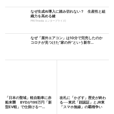
なぜ生成AI導入に踏み切れない？ 生産性と組
織力を高める鍵
PR(ITmedia エンタープライズ)
なぜ「屋外エアコン」は10分で完売したのか
コロナが見つけた“家の外”という新市...
「日本の聖域」軽自動車に赤
改札に「かざす」歴史が終わ
船来襲 BYDが199万円「新
る──東武「顔認証」とJR東
型EV軽」で仕掛ける一...
「スマホ無線」の覇権争い