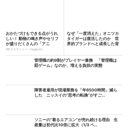
おかたづけもできる点がうれ
なぜ「一度消えた」オニツカ
しい！ 動物の鳴き声やセリフ
タイガーは復活したのか 世
が盛りだくさんの「アニ
界的ブランドへと成長した背
ア ...
景...
PR(タカラトミー｜Hugkum)
管理職の約9割がプレイヤー兼務 「管理職は
罰ゲーム」なのか、増える負担の実態
障害者雇用が現場業務を「年6500時間」減ら
した ニッスイの“思考の転換”がすご...
ソニーの“着るエアコン”が売れ続ける理由 生
産量は初代比10倍に拡大（1/3 ペ...