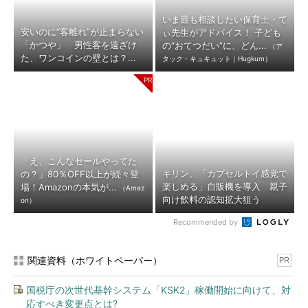
いま最も相談したい保育士・て
安いのに“客離れ”が止まらない
ぃ先生がアドバイス！ 子ども
「かつや」 男性客を遠ざけ
の“おてつだい”に、どん...
（ア
た、ワンコインの壁とは？...
タック・キュキュット｜Hugkum）
「え、こんなセールやってた
キリン、「カプセルトイ感覚で
の？」80％OFF以上が続々登
楽しめる」自販機を導入 親子
場！Amazonの本気が...
（Amaz
向け飲料の認知拡大狙う
on）
Recommended by
関連資料（ホワイトペーパー）
PR
国税庁の次世代基幹システム「KSK2」稼働開始に向けて、対
応すべき変更点とは?