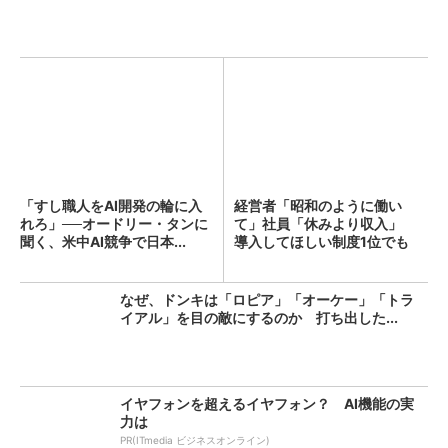
「すし職人をAI開発の輪に入
経営者「昭和のように働い
れろ」──オードリー・タンに
て」社員「休みより収入」
聞く、米中AI競争で日本...
導入してほしい制度1位でも
「週...
なぜ、ドンキは「ロピア」「オーケー」「トラ
イアル」を目の敵にするのか 打ち出した...
イヤフォンを超えるイヤフォン？ AI機能の実
力は
PR(ITmedia ビジネスオンライン)