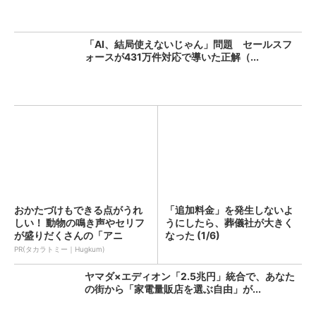
「AI、結局使えないじゃん」問題 セールスフ
ォースが431万件対応で導いた正解（...
おかたづけもできる点がうれ
「追加料金」を発生しないよ
しい！ 動物の鳴き声やセリフ
うにしたら、葬儀社が大きく
が盛りだくさんの「アニ
なった (1/6)
ア ...
PR(タカラトミー｜Hugkum)
ヤマダ×エディオン「2.5兆円」統合で、あなた
の街から「家電量販店を選ぶ自由」が...