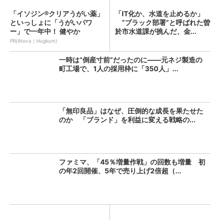
「イソジン®クリアうがい薬」
「IT化か、水道を止めるか」
といっしょに「うがいパワ
“ブラック部署”と呼ばれた曽
ー」で一年中！ 健やか
於市水道課が挑んだ、金...
PR(iNova｜Hugkum)
一時は“倒産寸前”だったのに――元ネジ製造の
町工場で、1人の採用枠に「350人」...
「無印良品」はなぜ、圧倒的な成長を果たせた
のか 「ブランド」を利益に変える戦略の...
ファミマ、「45％増量作戦」の回数も増量 初
の年2回開催、5年で売り上げ2倍超（...