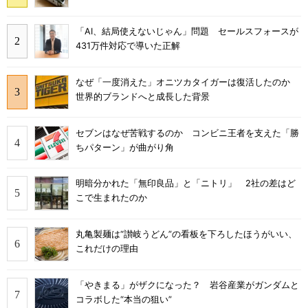
「AI、結局使えないじゃん」問題 セールスフォースが
431万件対応で導いた正解
なぜ「一度消えた」オニツカタイガーは復活したのか
世界的ブランドへと成長した背景
セブンはなぜ苦戦するのか コンビニ王者を支えた「勝
ちパターン」が曲がり角
明暗分かれた「無印良品」と「ニトリ」 2社の差はど
こで生まれたのか
丸亀製麺は“讃岐うどん”の看板を下ろしたほうがいい、
これだけの理由
「やきまる」がザクになった？ 岩谷産業がガンダムと
コラボした“本当の狙い”