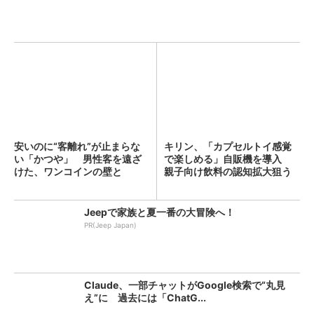
安いのに“客離れ”が止まらな
キリン、「カプセルトイ感覚
い「かつや」 男性客を遠ざ
で楽しめる」自販機を導入
けた、ワンコインの壁と
親子向け飲料の認知拡大狙う
は？...
Jeepで家族と夏一番の大冒険へ！
PR(Jeep Japan)
Claude、一部チャットがGoogle検索で“丸見
え”に 過去には「ChatG...