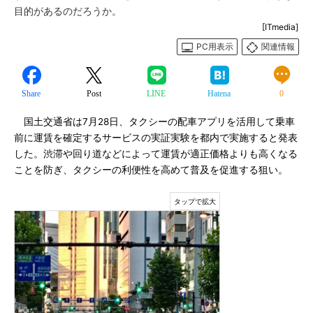
目的があるのだろうか。
[ITmedia]
PC用表示
関連情報
Share
Post
LINE
Hatena
0
国土交通省は7月28日、タクシーの配車アプリを活用して乗車
前に運賃を確定するサービスの実証実験を都内で実施すると発表
した。渋滞や回り道などによって運賃が適正価格よりも高くなる
ことを防ぎ、タクシーの利便性を高めて普及を促進する狙い。