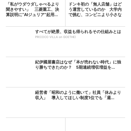
「私がウダウダしゃべるより
ドンキ初の「無人店舗」はど
聞きやすい」 三菱重工、決
う運営しているのか 大学内
算説明に“AIジュリア”起用...
で挑む、コンビニより小さな
新...
すべてが絶景、収益も得られるその仕組みとは
PR(COCO VILLA on GOETHE)
紀伊國屋書店はなぜ「本が売れない時代」に独
り勝ちできたのか？ 5期連続増収増益を...
経営者「昭和のように働いて」社員「休みより
収入」 導入してほしい制度1位でも「週...