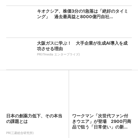
キオクシア、株価3分の1急落は「絶好のタイミ
ング」 過去最高益と8000億円自社...
大阪ガスに学ぶ！ 大手企業が生成AI導入を成
功させる理由
PR(ITmedia エンタープライズ)
日本の創薬力低下、その本当
ワークマン「次世代ファン付
の課題とは
きウエア」が登場 2900円商
品で狙う「日常使い」の新...
PR(三菱総合研究所)