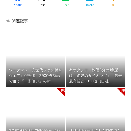
Share
Post
LINE
Hatena
0
関連記事
ワークマン「次世代ファン付き
キオクシア、株価3分の1急落
ウエア」が登場 2900円商品
は「絶好のタイミング」 過去
で狙う「日常使い」の新...
最高益と8000億円自社...
GOETHEとFINCHIがタッグを
【見城徹×藤田晋】AI時代でも