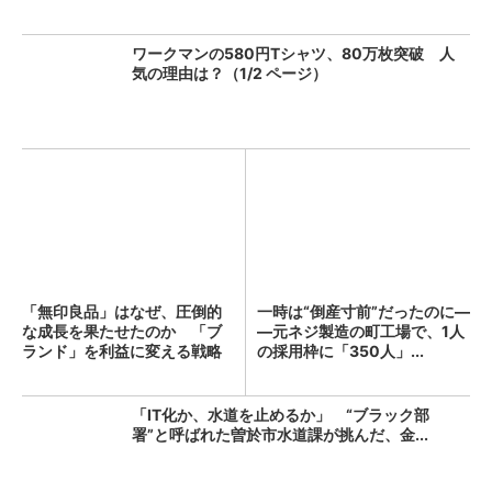
ワークマンの580円Tシャツ、80万枚突破 人
気の理由は？（1/2 ページ）
「無印良品」はなぜ、圧倒的
一時は“倒産寸前”だったのに―
な成長を果たせたのか 「ブ
―元ネジ製造の町工場で、1人
ランド」を利益に変える戦略
の採用枠に「350人」...
の...
「IT化か、水道を止めるか」 “ブラック部
署”と呼ばれた曽於市水道課が挑んだ、金...