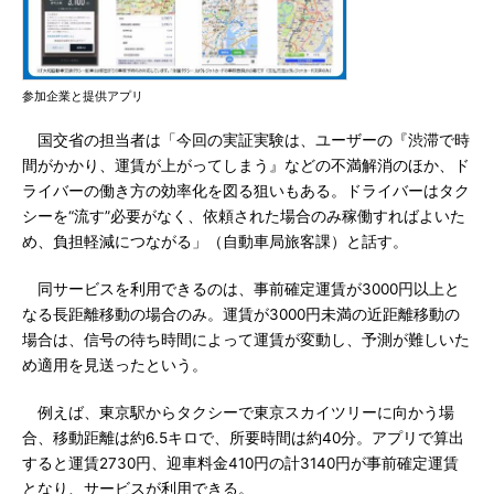
参加企業と提供アプリ
国交省の担当者は「今回の実証実験は、ユーザーの『渋滞で時
間がかかり、運賃が上がってしまう』などの不満解消のほか、ド
ライバーの働き方の効率化を図る狙いもある。ドライバーはタク
シーを“流す”必要がなく、依頼された場合のみ稼働すればよいた
め、負担軽減につながる」（自動車局旅客課）と話す。
同サービスを利用できるのは、事前確定運賃が3000円以上と
なる長距離移動の場合のみ。運賃が3000円未満の近距離移動の
場合は、信号の待ち時間によって運賃が変動し、予測が難しいた
め適用を見送ったという。
例えば、東京駅からタクシーで東京スカイツリーに向かう場
合、移動距離は約6.5キロで、所要時間は約40分。アプリで算出
すると運賃2730円、迎車料金410円の計3140円が事前確定運賃
となり、サービスが利用できる。