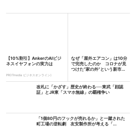
【10%割引】AnkerのAIビジ
なぜ「屋外エアコン」は10分
ネスイヤフォンの実力は
で完売したのか コロナが見
つけた“家の外”という新市...
PR(ITmedia ビジネスオンライン)
改札に「かざす」歴史が終わる──東武「顔認
証」とJR東「スマホ無線」の覇権争い
「1個80円のフックが売れるか」と一蹴された
町工場の逆転劇 友安製作所が考える「...