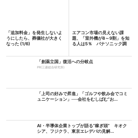
「追加料金」を発生しないよ
エアコン市場の見えない課
うにしたら、葬儀社が大きく
題、「室外機が8～9割」を知
なった (1/6)
る人は5％ パナソニック調
査...
「創薬立国」復活への分岐点
PR(三菱総合研究所)
「上司の好みで昇進」「ゴルフや飲み会でコミ
ュニケーション」──会社をむしばむ“お...
AI・半導体企業トップが語る“稼ぎ頭” キオク
シア、フジクラ、東京エレデバの見解...