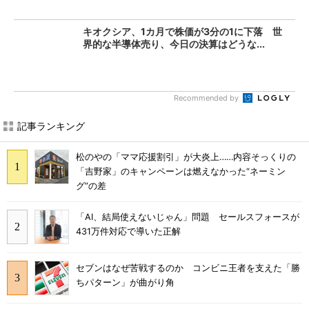
キオクシア、1カ月で株価が3分の1に下落 世
界的な半導体売り、今日の決算はどうな...
Recommended by
記事ランキング
松のやの「ママ応援割引」が大炎上……内容そっくりの
「吉野家」のキャンペーンは燃えなかった“ネーミン
グ”の差
「AI、結局使えないじゃん」問題 セールスフォースが
431万件対応で導いた正解
セブンはなぜ苦戦するのか コンビニ王者を支えた「勝
ちパターン」が曲がり角