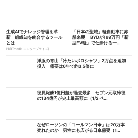
生成AIでナレッジ管理を革
「日本の聖域」軽自動車に赤
新 組織知を統合するツール
船来襲 BYDが199万円「新
とは
型EV軽」で仕掛ける一...
PR(ITmedia エンタープライズ)
洋服の青山「冷たいポロシャツ」2万点を追加
投入 需要は6年で約3.5倍に
役員報酬1億円超が過去最多 セブン元取締役
の134億円が史上最高額に（1/2 ペ...
なぜローソンの「コールマン日傘」は20万本
売れたのか 男性にも広がる日傘需要（1...