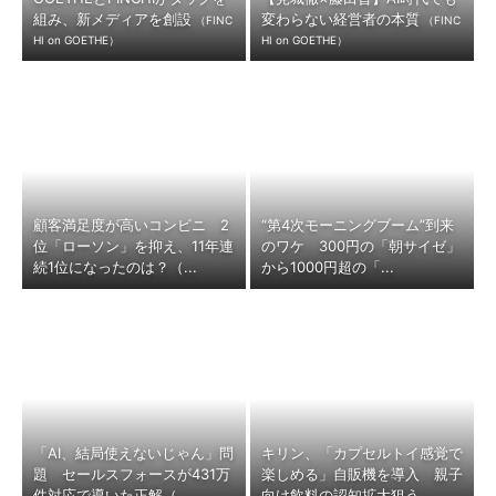
組み、新メディアを創設
変わらない経営者の本質
（FINC
（FINC
HI on GOETHE）
HI on GOETHE）
顧客満足度が高いコンビニ 2
“第4次モーニングブーム”到来
位「ローソン」を抑え、11年連
のワケ 300円の「朝サイゼ」
続1位になったのは？（...
から1000円超の「...
「AI、結局使えないじゃん」問
キリン、「カプセルトイ感覚で
題 セールスフォースが431万
楽しめる」自販機を導入 親子
件対応で導いた正解（...
向け飲料の認知拡大狙う