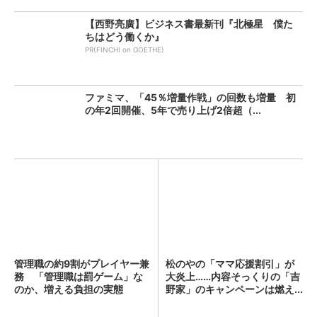
【西野亮廣】ビジネス書最新刊『北極星 僕た
ちはどう働くか』
PR(FINCHI on GOETHE)
ファミマ、「45％増量作戦」の回数も増量 初
の年2回開催、5年で売り上げ2倍超（...
管理職の約9割がプレイヤー兼
松のやの「ママ応援割引」が
務 「管理職は罰ゲーム」な
大炎上……内容そっくりの「吉
のか、増える負担の実態
野家」のキャンペーンは燃え...