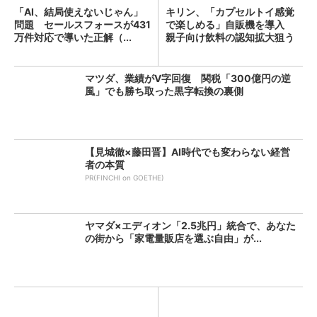
「AI、結局使えないじゃん」
キリン、「カプセルトイ感覚
問題 セールスフォースが431
で楽しめる」自販機を導入
万件対応で導いた正解（...
親子向け飲料の認知拡大狙う
マツダ、業績がV字回復 関税「300億円の逆
風」でも勝ち取った黒字転換の裏側
【見城徹×藤田晋】AI時代でも変わらない経営
者の本質
PR(FINCHI on GOETHE)
ヤマダ×エディオン「2.5兆円」統合で、あなた
の街から「家電量販店を選ぶ自由」が...