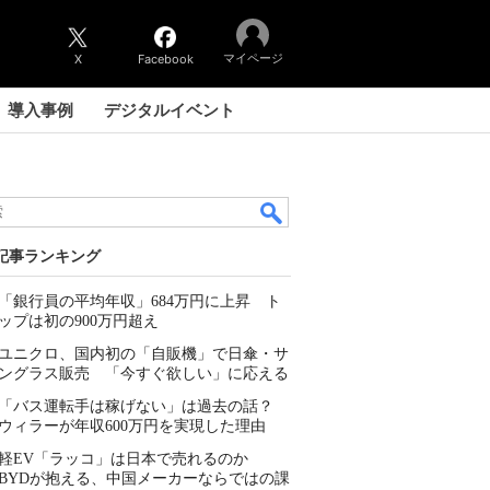
マイページ
X
Facebook
導入事例
デジタルイベント
記事ランキング
「銀行員の平均年収」684万円に上昇 ト
ップは初の900万円超え
ユニクロ、国内初の「自販機」で日傘・サ
ングラス販売 「今すぐ欲しい」に応える
「バス運転手は稼げない」は過去の話？
ウィラーが年収600万円を実現した理由
軽EV「ラッコ」は日本で売れるのか
BYDが抱える、中国メーカーならではの課