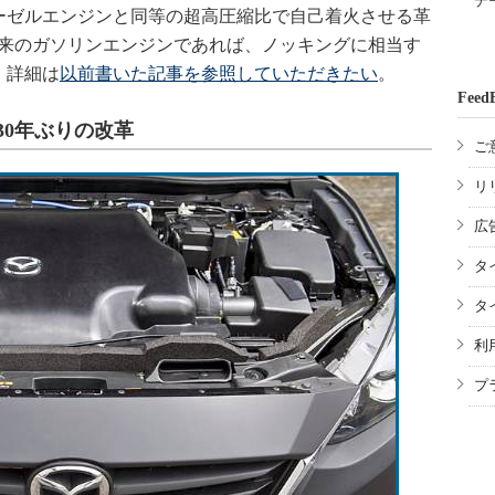
デ
ゼルエンジンと同等の超高圧縮比で自己着火させる革
従来のガソリンエンジンであれば、ノッキングに相当す
。詳細は
以前書いた記事を参照していただきたい
。
Feed
30年ぶりの改革
ご
リ
広
タ
タ
利
プ