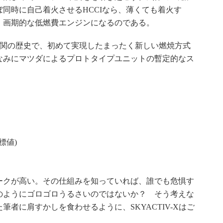
同時に自己着火させるHCCIなら、薄くても着火す
、画期的な低燃費エンジンになるのである。
内燃機関の歴史で、初めて実現したまったく新しい燃焼方式
なみにマツダによるプロトタイプユニットの暫定的なス
標値)
クが高い。その仕組みを知っていれば、誰でも危惧す
のようにゴロゴロうるさいのではないか？ そう考えな
者に肩すかしを食わせるように、SKYACTIV-Xはご