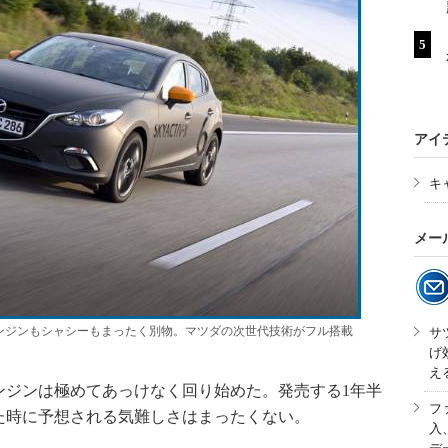
アイ
キ
メー
ンジンもシャシーもまったく別物。マツダの次世代技術がフル搭載
サ
げ
え
ジンは極めてあっけなく回り始めた。発売する1年半
フ
た時に予想される気難しさはまったくない。
入