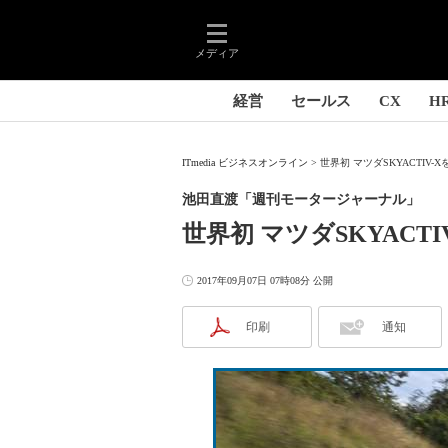
メディア
経営
セールス
CX
H
ITmedia ビジネスオンライン
世界初 マツダSKYACTIV
池田直渡「週刊モータージャーナル」
世界初 マツダSKYAC
2017年09月07日 07時08分 公開
印刷
通知