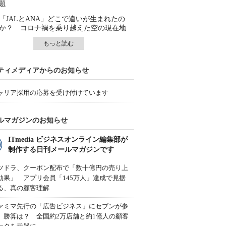
題
「JALとANA」どこで違いが生まれたの
か？ コロナ禍を乗り越えた空の現在地
もっと読む
ティメディアからのお知らせ
ャリア採用の応募を受け付けています
ルマガジンのお知らせ
ITmedia ビジネスオンライン編集部が
制作する日刊メールマガジンです
ツドラ、クーポン配布で「数十億円の売り上
効果」 アプリ会員「145万人」達成で見据
る、真の顧客理解
ァミマ先行の「広告ビジネス」にセブンが参
、勝算は？ 全国約2万店舗と約1億人の顧客