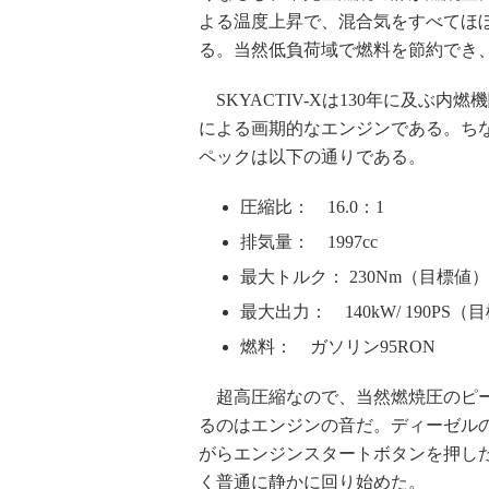
よる温度上昇で、混合気をすべてほぼ
る。当然低負荷域で燃料を節約でき
SKYACTIV-Xは130年に及ぶ
による画期的なエンジンである。ち
ペックは以下の通りである。
圧縮比： 16.0：1
排気量： 1997cc
最大トルク： 230Nm（目標値）
最大出力： 140kW/ 190PS（目
燃料： ガソリン95RON
超高圧縮なので、当然燃焼圧のピー
るのはエンジンの音だ。ディーゼル
がらエンジンスタートボタンを押した筆
く普通に静かに回り始めた。