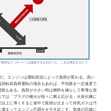
で有利なリッチバーンは相反するものだった。これを両立させたブ
だ。エンジンは運転状況によって負荷が変わる。高い
低回転高負荷運転の場合もあれば、平坦路を一定速度で
場面もある。負荷が小さい時は燃料を減らして希薄な混
火では「プラグの種火が徐々に燃え広がる」火炎伝播に
定以上に薄くすると途中で延焼が止まって排気ガスは汚
に溜まってエンジン不調をを引き起こす。気体の圧縮に