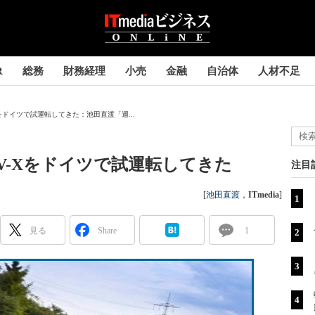
R
総務
財務経理
小売
金融
自治体
人材不足
-Xをドイツで試運転してきた：池田直渡「週...
TIV-Xをドイツで試運転してきた
注目
[
池田直渡
，
ITmedia
]
見る
Share
1