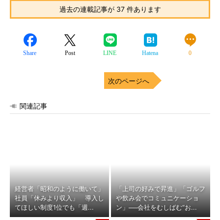
過去の連載記事が 37 件あります
Share
Post
LINE
Hatena
0
次のページへ
関連記事
経営者「昭和のように働いて」
「上司の好みで昇進」「ゴルフ
社員「休みより収入」 導入し
や飲み会でコミュニケーショ
てほしい制度1位でも「週...
ン」──会社をむしばむ“お...