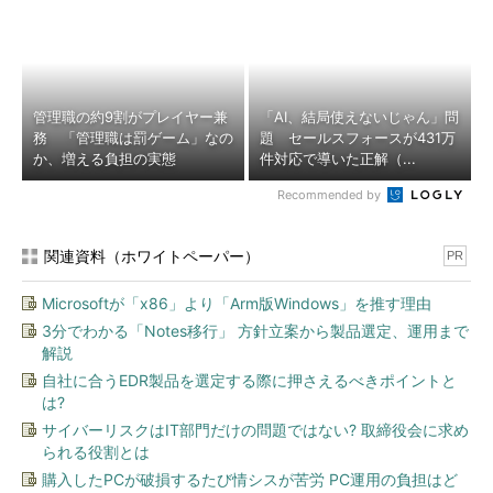
管理職の約9割がプレイヤー兼
「AI、結局使えないじゃん」問
務 「管理職は罰ゲーム」なの
題 セールスフォースが431万
か、増える負担の実態
件対応で導いた正解（...
Recommended by
関連資料（ホワイトペーパー）
PR
Microsoftが「x86」より「Arm版Windows」を推す理由
3分でわかる「Notes移行」 方針立案から製品選定、運用まで
解説
自社に合うEDR製品を選定する際に押さえるべきポイントと
は?
サイバーリスクはIT部門だけの問題ではない? 取締役会に求め
られる役割とは
購入したPCが破損するたび情シスが苦労 PC運用の負担はど