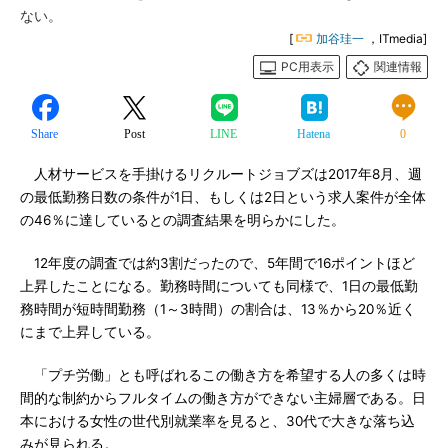
ない。
[
加谷珪一
，ITmedia]
PC用表示
関連情報
Share
Post
LINE
Hatena
0
人材サービスを手掛けるリクルートジョブズは2017年8月、週
の最低勤務日数の条件が1日、もしくは2日という求人案件が全体
の46％に達しているとの調査結果を明らかにした。
12年度の調査では約3割だったので、5年間で16ポイントほど
上昇したことになる。勤務時間についても同様で、1日の最低勤
務時間が短時間勤務（1～3時間）の割合は、13％から20％近く
にまで上昇している。
「プチ労働」とも呼ばれるこの働き方を希望する人の多くは時
間的な制約からフルタイムの働き方ができない主婦層である。日
本における女性の世代別就業率を見ると、30代で大きな落ち込
みが見られる。