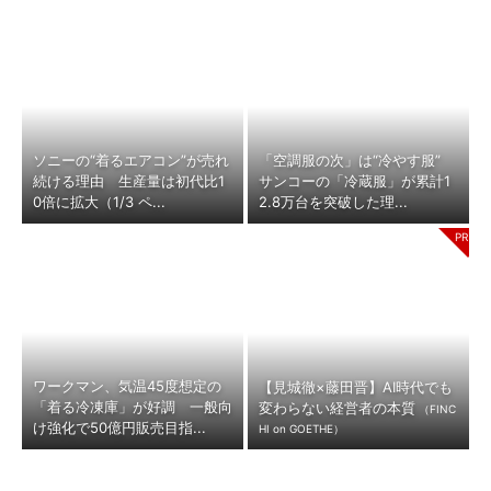
ソニーの“着るエアコン”が売れ
「空調服の次」は“冷やす服”
続ける理由 生産量は初代比1
サンコーの「冷蔵服」が累計1
0倍に拡大（1/3 ペ...
2.8万台を突破した理...
ワークマン、気温45度想定の
【見城徹×藤田晋】AI時代でも
「着る冷凍庫」が好調 一般向
変わらない経営者の本質
（FINC
け強化で50億円販売目指...
HI on GOETHE）