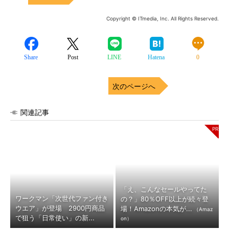
Copyright © ITmedia, Inc. All Rights Reserved.
Share
Post
LINE
Hatena
0
次のページへ
関連記事
「え、こんなセールやってた
ワークマン「次世代ファン付き
の？」80％OFF以上が続々登
ウエア」が登場 2900円商品
場！Amazonの本気が...
（Amaz
で狙う「日常使い」の新...
on）