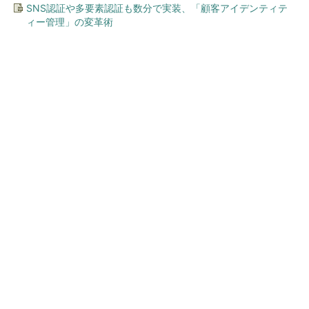
SNS認証や多要素認証も数分で実装、「顧客アイデンティテ
ィー管理」の変革術
今、あなたにオススメ
ワークマン「次世代ファン付
きウエア」が登場 2900円商
品で狙う「日常使い」の新...
キオクシア、株価3分の1急落は「絶好のタイミ
ング」 過去最高益と8000億円自社...