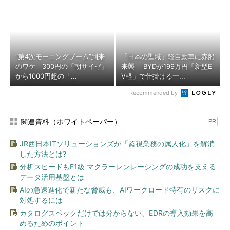
“第4次モーニングブーム”到来
「日本の聖域」軽自動車に赤船
のワケ 300円の「朝サイゼ」
来襲 BYDが199万円「新型E
から1000円超の「...
V軽」で仕掛ける一...
Recommended by
関連資料（ホワイトペーパー）
PR
JR西日本ITソリューションズが「監視業務の属人化」を解消
した方法とは?
分析スピードもF1級 マクラーレンレーシングの成功を支える
データ活用基盤とは
AIの急速進化で新たな脅威も、AIワークロード特有のリスクに
対処するには
カタログスペックだけでは分からない、EDRの導入効果を高
めるためのポイント