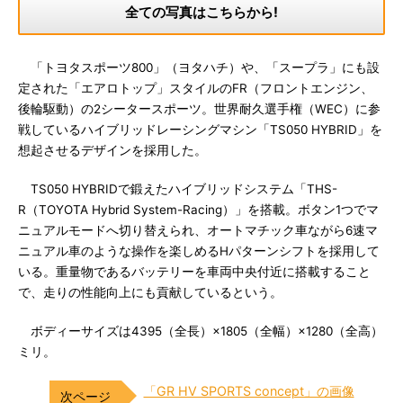
全ての写真はこちらから!
「トヨタスポーツ800」（ヨタハチ）や、「スープラ」にも設
定された「エアロトップ」スタイルのFR（フロントエンジン、
後輪駆動）の2シータースポーツ。世界耐久選手権（WEC）に参
戦しているハイブリッドレーシングマシン「TS050 HYBRID」を
想起させるデザインを採用した。
TS050 HYBRIDで鍛えたハイブリッドシステム「THS-
R（TOYOTA Hybrid System-Racing）」を搭載。ボタン1つでマ
ニュアルモードへ切り替えられ、オートマチック車ながら6速マ
ニュアル車のような操作を楽しめるHパターンシフトを採用して
いる。重量物であるバッテリーを車両中央付近に搭載すること
で、走りの性能向上にも貢献しているという。
ボディーサイズは4395（全長）×1805（全幅）×1280（全高）
ミリ。
「GR HV SPORTS concept」の画像