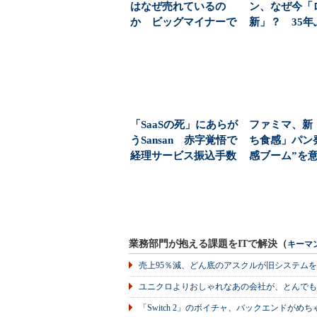
はなぜ売れているの
ン、なぜ今「
か ビッグマイナーで
新」？ 35
販売倍増の理由：高根
の背景（1/4 ..
英...
「SaaSの死」にあらが
ファミマ、新
うSansan 赤字覚悟で
ち食感」パン
経理サービス振込手数
感ブーム”を意
料「月50...
ページ）
業務部門が抱える課題をITで解決（
キーマ
売上95％減、どん底のアスクルが旧システム
ユニクロよりおしゃれなあの会社が、とんでも
「Switch 2」のボイチャ、バックエンドが