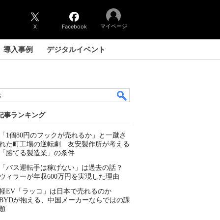
マイページ
X
Facebook
導入事例
デジタルイベント
記事ランキング
「1個80円のフックが売れるか」と一蹴さ
れた町工場の逆転劇 友安製作所が考える
「勝てる製造業」の条件
「バス運転手は稼げない」は過去の話？
ウィラーが年収600万円を実現した理由
軽EV「ラッコ」は日本で売れるのか
BYDが抱える、中国メーカーならではの課
題