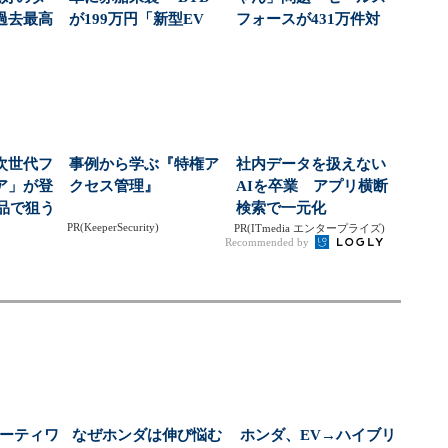
過去最高
が199万円「新型EV
フォースが431万件対
社...
軽」で仕掛ける一...
応で導いた正解（...
次世代フ
事例から学ぶ『特権ア
社内データを扱えない
ア」が登
クセス管理』
AIを卒業 アプリ横断
商品で狙う
検索で一元化
PR(KeeperSecurity)
...
PR(ITmedia エンタープライズ)
Recommended by
サーティワ
なぜホンダは伸び悩む
ホンダ、EV→ハイブリ