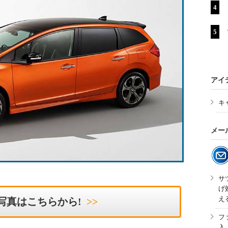
アイ
キ
メー
サ
げ
え
写真はこちらから!
フ
入