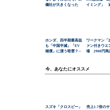
儀社が大きくなった
イミング」 
(1/6)
益と8000億円自
ホンダ、四半期最高益
ワークマン「
も「中国半減」「EV
ァン付きウエ
補償」に漂う暗雲？─
場 2900円
─経営陣が明かした
「日常使い」の新
攻...
今、あなたにオススメ
スズキ「クロスビー」
売上1.7倍の