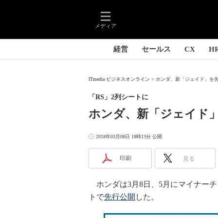
メディア
経営
セールス
CX
H
ITmedia ビジネスオンライン
ホンダ、新「ジェイド」を先行公
「RS」2列シートに
ホンダ、新「ジェイド
2018年03月08日 18時13分 公開
印刷
見る
ホンダは3月8日、5月にマイナーチ
トで
先行公開
した。