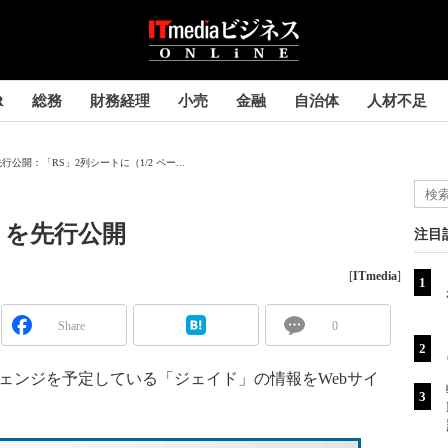
R
総務
財務経理
小売
金融
自治体
人材不足
開：「RS」2列シートに（1/2 ペー...
」を先行公開
注目
[
ITmedia
]
Share
0
ェンジを予定している「ジェイド」の情報をWebサイ