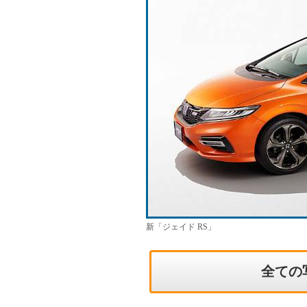
新「ジェイド RS」
全ての