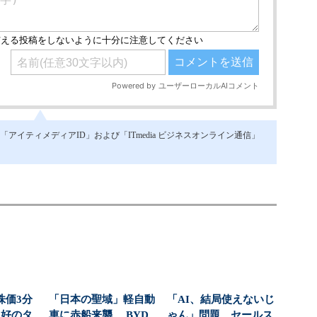
イティメディアID」および「ITmedia ビジネスオンライン通信」
株価3分
「日本の聖域」軽自動
「AI、結局使えないじ
絶好のタ
車に赤船来襲 BYD
ゃん」問題 セールス