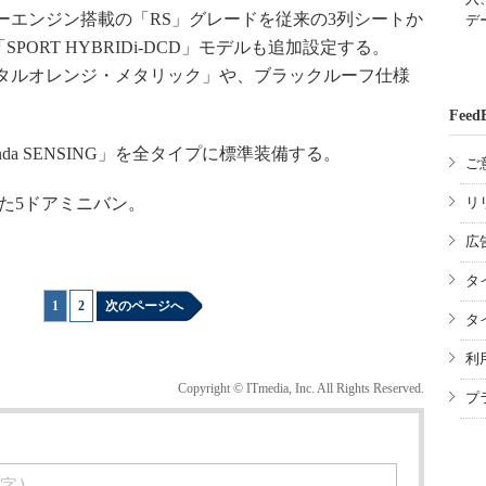
ーエンジン搭載の「RS」グレードを従来の3列シートか
デ
PORT HYBRIDi-DCD」モデルも追加設定する。
スタルオレンジ・メタリック」や、ブラックルーフ仕様
Feed
a SENSING」を全タイプに標準装備する。
ご
した5ドアミニバン。
リ
広
タ
1
|
2
次のページへ
タ
利
Copyright © ITmedia, Inc. All Rights Reserved.
プ