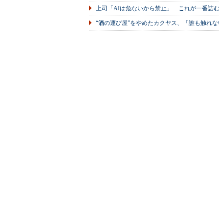
上司「AIは危ないから禁止」 これが一番詰
“酒の運び屋”をやめたカクヤス、「誰も触れな