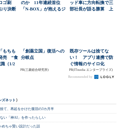
ロゴ刷
のか 11年連続首位
ッド車に方向転換で三
年ぶり決断
「N-BOX」が抱えるジ
部社長が語る勝算 上
.
レンマ：高根英幸...
場以来初の最終赤字...
「もちも
「創薬立国」復活への
既存ツールは捨てな
発売 “食
分岐点
い！ アプリ連携で防
識（1/2
ぐ情報のサイロ化
PR(三菱総合研究所)
PR(ITmedia エンタープライズ)
Recommended by
）
ンズネット
を捨て、再起をかけた復旧の3カ月半
ない「神AI」を作ったらしい
めちゃめちゃ賢い設計だった話