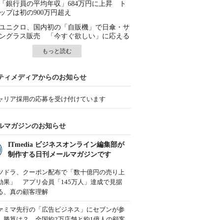
「銀行員の平均年収」684万円に上昇 ト
ップは初の900万円超え
ユニクロ、国内初の「自販機」で日傘・サ
ングラス販売 「今すぐ欲しい」に応える
もっと読む
ティメディアからのお知らせ
ャリア採用の応募を受け付けています
ルマガジンのお知らせ
ITmedia ビジネスオンライン編集部が
制作する日刊メールマガジンです
ツドラ、クーポン配布で「数十億円の売り上
効果」 アプリ会員「145万人」達成で見据
る、真の顧客理解
ァミマ先行の「広告ビジネス」にセブンが参
、勝算は？ 全国約2万店舗と約1億人の顧客