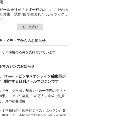
題
ビール会社が「まず一杯の水」にこだわっ
た理由 試作7回で生まれた"ふらつくグラ
ス"
もっと読む
ティメディアからのお知らせ
ャリア採用の応募を受け付けています
ルマガジンのお知らせ
ITmedia ビジネスオンライン編集部が
制作する日刊メールマガジンです
ツドラ、クーポン配布で「数十億円の売り上
効果」 アプリ会員「145万人」達成で見据
る、真の顧客理解
ァミマ先行の「広告ビジネス」にセブンが参
、勝算は？ 全国約2万店舗と約1億人の顧客