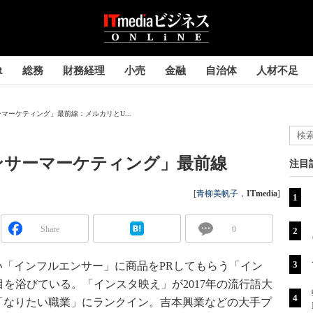
R
総務
財務経理
小売
金融
自治体
人材不足
マーケティング」最前線：メルカリとU...
ンサーマーケティング」最前線
注目
[
青柳美帆子
，
ITmedia
]
Share
0
い「インフルエンサー」に商品をPRしてもらう「イン
を浴びている。「インスタ映え」が2017年の流行語大
子の「なりたい職業」にランクイン。吉本興業などの大手プ