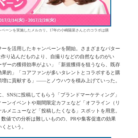
ペーンを実施したメルカリ。17年の小嶋陽菜さんとのコラボは購
サーを活用したキャンペーンを開始。さまざまなパター
画像は作り込んだものより、自撮りなどの自然なものがい
ーザーの獲得効率がよい」「新規獲得を狙うなら、既存
効果的」「コアファンが多いタレントとコラボすると購
額増に貢献する」――とノウハウを積み上げていった。
、SNSに投稿してもらう「ブランドマーケティング」
ィーンイベントや期間限定カフェなど「オフライン（リ
ナルメニューなど「投稿したくなる」スポットを用意。
、数値での分析は難しいものの、PRや集客促進の効果
いくという。