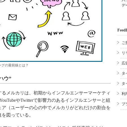
デ
Feed
ご
リ
広
ングの最前線とは？
タ
ハウ”
タ
るメルカリは、初期からインフルエンサーマーケティ
利
uTubeやTwitterで影響力のあるインフルエンサーと組
プ
ェア（ユーザーの心の中でメルカリがどれだけの割合を
進を図っている。