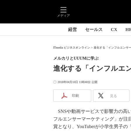
メディア
経営
セールス
CX
H
ITmedia ビジネスオンライン
進化する「インフルエンサー
メルカリとUUUMに学ぶ
進化する「インフルエ
2018年04月10日 11時40分 公開
印刷
見る
SNSや動画サービスで影響力の高
フルエンサーマーケティング」が注目
賞となり、YouTuberが小学生男