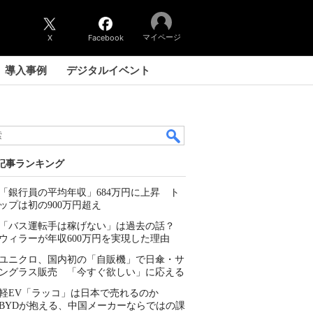
マイページ
X
Facebook
導入事例
デジタルイベント
記事ランキング
「銀行員の平均年収」684万円に上昇 ト
ップは初の900万円超え
「バス運転手は稼げない」は過去の話？
ウィラーが年収600万円を実現した理由
ユニクロ、国内初の「自販機」で日傘・サ
ングラス販売 「今すぐ欲しい」に応える
軽EV「ラッコ」は日本で売れるのか
BYDが抱える、中国メーカーならではの課