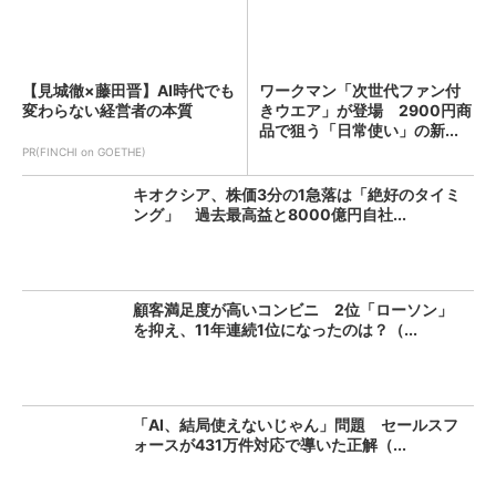
【見城徹×藤田晋】AI時代でも
ワークマン「次世代ファン付
変わらない経営者の本質
きウエア」が登場 2900円商
品で狙う「日常使い」の新...
PR(FINCHI on GOETHE)
キオクシア、株価3分の1急落は「絶好のタイミ
ング」 過去最高益と8000億円自社...
顧客満足度が高いコンビニ 2位「ローソン」
を抑え、11年連続1位になったのは？（...
「AI、結局使えないじゃん」問題 セールスフ
ォースが431万件対応で導いた正解（...