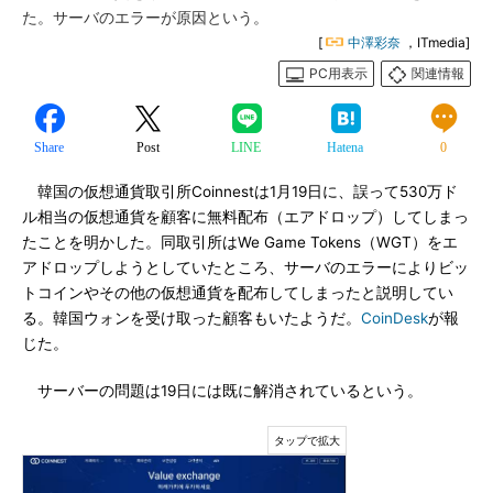
た。サーバのエラーが原因という。
[
中澤彩奈
，ITmedia]
PC用表示
関連情報
Share
Post
LINE
Hatena
0
韓国の仮想通貨取引所Coinnestは1月19日に、誤って530万ド
ル相当の仮想通貨を顧客に無料配布（エアドロップ）してしまっ
たことを明かした。同取引所はWe Game Tokens（WGT）をエ
アドロップしようとしていたところ、サーバのエラーによりビッ
トコインやその他の仮想通貨を配布してしまったと説明してい
る。韓国ウォンを受け取った顧客もいたようだ。
CoinDesk
が報
じた。
サーバーの問題は19日には既に解消されているという。