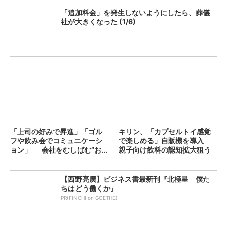
「追加料金」を発生しないようにしたら、葬儀
社が大きくなった (1/6)
「上司の好みで昇進」「ゴル
キリン、「カプセルトイ感覚
フや飲み会でコミュニケーシ
で楽しめる」自販機を導入
ョン」──会社をむしばむ“お...
親子向け飲料の認知拡大狙う
【西野亮廣】ビジネス書最新刊『北極星 僕た
ちはどう働くか』
PR(FINCHI on GOETHE)