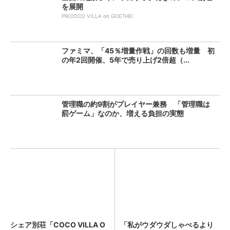
を展開
PR(COCO VILLA on GOETHE)
ファミマ、「45％増量作戦」の回数も増量 初
の年2回開催、5年で売り上げ2倍超（...
管理職の約9割がプレイヤー兼務 「管理職は
罰ゲーム」なのか、増える負担の実態
シェア別荘「COCO VILLA O
「私がウダウダしゃべるより