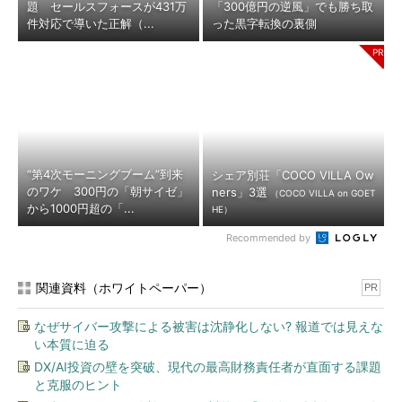
題 セールスフォースが431万
「300億円の逆風」でも勝ち取
件対応で導いた正解（...
った黒字転換の裏側
“第4次モーニングブーム”到来
シェア別荘「COCO VILLA Ow
のワケ 300円の「朝サイゼ」
ners」3選
（COCO VILLA on GOET
から1000円超の「...
HE）
Recommended by
関連資料（ホワイトペーパー）
PR
なぜサイバー攻撃による被害は沈静化しない? 報道では見えな
い本質に迫る
DX/AI投資の壁を突破、現代の最高財務責任者が直面する課題
と克服のヒント