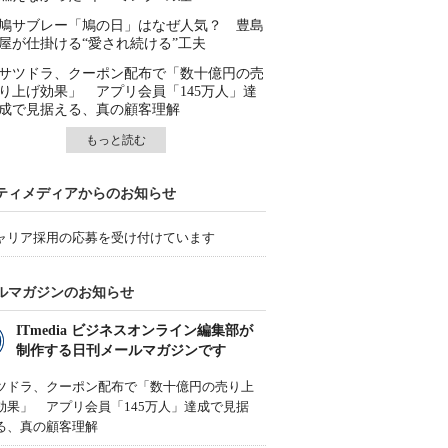
鳩サブレー「鳩の日」はなぜ人気？ 豊島
屋が仕掛ける“愛され続ける”工夫
サツドラ、クーポン配布で「数十億円の売
り上げ効果」 アプリ会員「145万人」達
成で見据える、真の顧客理解
もっと読む
ティメディアからのお知らせ
ャリア採用の応募を受け付けています
ルマガジンのお知らせ
ITmedia ビジネスオンライン編集部が
制作する日刊メールマガジンです
ツドラ、クーポン配布で「数十億円の売り上
効果」 アプリ会員「145万人」達成で見据
る、真の顧客理解