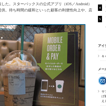
した。スターバックスの公式アプリ（iOS／Android）
提供。待ち時間の緩和といった顧客の利便性向上や、店
アイ
キ
メー
サ
げ
え