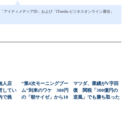
イティメディアID」および「ITmedia ビジネスオンライン通信」
無人店
“第4次モーニングブー
マツダ、業績がV字回
営してい
ム”到来のワケ 300円
復 関税「300億円の
内で挑
の「朝サイゼ」から10
逆風」でも勝ち取った
より小さ
00円超の「...
黒字転換の裏側