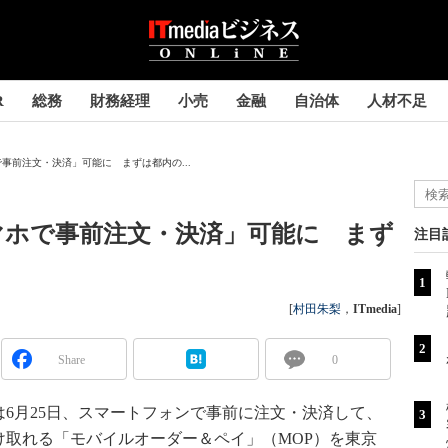
R
総務
財務経理
小売
金融
自治体
人材不足
事前注文・決済」可能に まずは都内の...
マホで事前注文・決済」可能に まず
注目
[
村田朱梨
，
ITmedia
]
Share
0
6月25日、スマートフォンで事前に注文・決済して、
け取れる「モバイルオーダー＆ペイ」（MOP）を東京