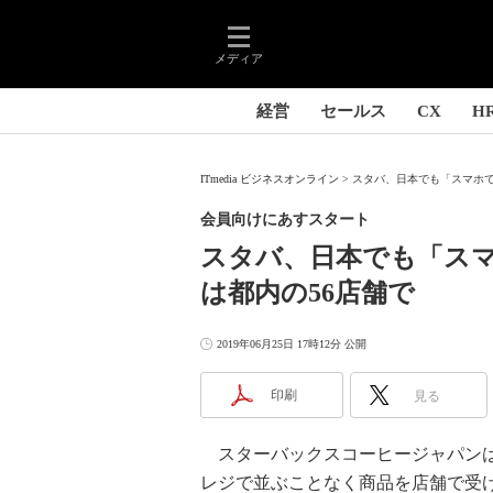
メディア
経営
セールス
CX
H
ITmedia ビジネスオンライン
スタバ、日本でも「スマホで
会員向けにあすスタート
スタバ、日本でも「ス
は都内の56店舗で
2019年06月25日 17時12分 公開
印刷
見る
スターバックスコーヒージャパンは
レジで並ぶことなく商品を店舗で受