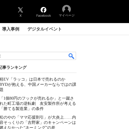
マイページ
X
Facebook
導入事例
デジタルイベント
記事ランキング
軽EV「ラッコ」は日本で売れるのか
BYDが抱える、中国メーカーならではの課
題
「1個80円のフックが売れるか」と一蹴さ
れた町工場の逆転劇 友安製作所が考える
「勝てる製造業」の条件
松のやの「ママ応援割引」が大炎上……内
容そっくりの「吉野家」のキャンペーンは
燃えなかった“ネーミング”の差