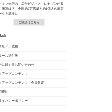
ァミマ先行の「広告ビジネス」にセブンが参
、勝算は？ 全国約2万店舗と約1億人の顧客
ータを武器に
ご購読はこちら
Back
意見／ご感想
リース送付先
告に対するお問い合わせ
イアップコンテンツ
イアップコンテンツ（会員限定）
用規約
ライバシーポリシー