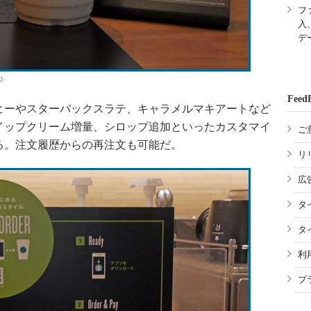
フ
入
デ
ジ
Feed
ーやスターバックスラテ、キャラメルマキアートなど
イップクリーム増量、シロップ追加といったカスタマイ
ご
る。注文履歴からの再注文も可能だ。
リ
広
タ
タ
利
プ