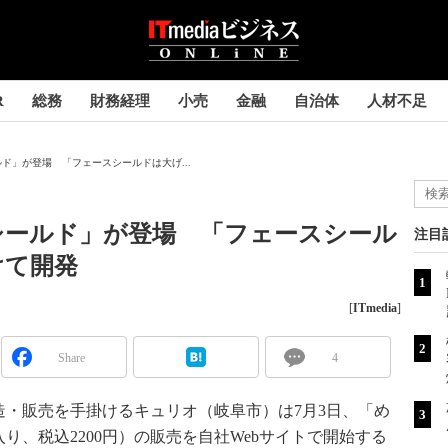
R
総務
財務経理
小売
金融
自治体
人材不足
ド」が登場 「フェースシールドは大げ...
シールド」が登場 「フェースシール
注目
けて開発
[
ITmedia
]
Share
4
・販売を手掛けるキュリオ（岐阜市）は7月3日、「め
り、税込2200円）の販売を自社Webサイトで開始する