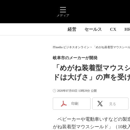
メディア
経営
セールス
CX
H
ITmedia ビジネスオンライン
「めがね装着型マウスシール
岐阜市のメーカーが開発
「めがね装着型マウス
ドは大げさ」の声を受
2020年07月03日 15時29分 公開
印刷
見る
ベビーカーや電動車いすなどの製造
がね装着型マウスシールド」（10枚入