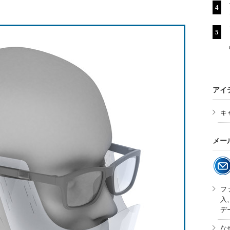
アイ
キ
メー
フ
入
デ
な