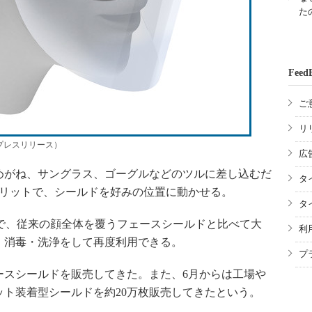
た
Feed
ご
リ
プレスリリース）
広
がね、サングラス、ゴーグルなどのツルに差し込むだ
タ
スリットで、シールドを好みの位置に動かせる。
タ
で、従来の顔全体を覆うフェースシールドと比べて大
利
、消毒・洗浄をして再度利用できる。
プ
ースシールドを販売してきた。また、6月からは工場や
ト装着型シールドを約20万枚販売してきたという。