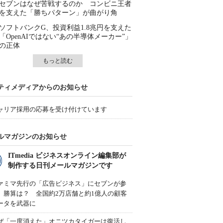
セブンはなぜ苦戦するのか コンビニ王者
を支えた「勝ちパターン」が曲がり角
ソフトバンクG、投資利益1.8兆円を支えた
「OpenAIではない“あの半導体メーカー”」
の正体
もっと読む
ティメディアからのお知らせ
ャリア採用の応募を受け付けています
ルマガジンのお知らせ
ITmedia ビジネスオンライン編集部が
制作する日刊メールマガジンです
ァミマ先行の「広告ビジネス」にセブンが参
、勝算は？ 全国約2万店舗と約1億人の顧客
ータを武器に
ぜ「一度消えた」オニツカタイガーは復活し