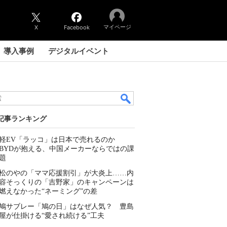
マイページ
X
Facebook
導入事例
デジタルイベント
記事ランキング
軽EV「ラッコ」は日本で売れるのか
BYDが抱える、中国メーカーならではの課
題
松のやの「ママ応援割引」が大炎上……内
容そっくりの「吉野家」のキャンペーンは
燃えなかった“ネーミング”の差
鳩サブレー「鳩の日」はなぜ人気？ 豊島
屋が仕掛ける“愛され続ける”工夫