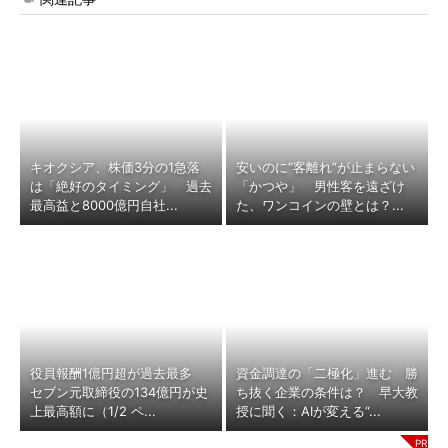
キオクシア、株価3分の1急落
安いのに“客離れ”が止まらない
は「絶好のタイミング」 過去
「かつや」 男性客を遠ざけ
最高益と8000億円自社...
た、ワンコインの壁とは？...
役員報酬1億円超が過去最多
資金調達の「二極化」進む 勝
セブン元取締役の134億円が史
ち抜く企業の条件は？ 早大教
上最高額に（1/2 ペ...
授に聞く：AIが変える“...