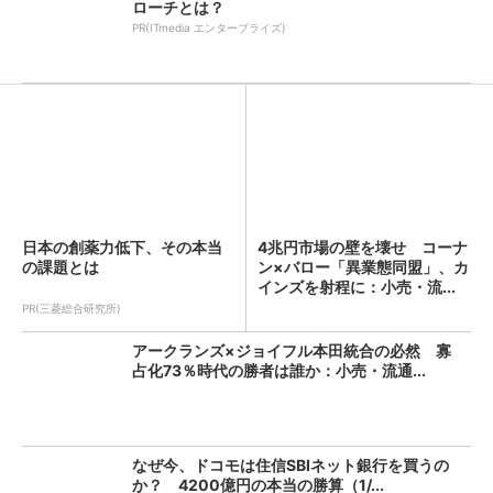
ローチとは？
PR(ITmedia エンタープライズ)
日本の創薬力低下、その本当
4兆円市場の壁を壊せ コーナ
の課題とは
ン×バロー「異業態同盟」、カ
インズを射程に：小売・流...
PR(三菱総合研究所)
アークランズ×ジョイフル本田統合の必然 寡
占化73％時代の勝者は誰か：小売・流通...
なぜ今、ドコモは住信SBIネット銀行を買うの
か？ 4200億円の本当の勝算（1/...