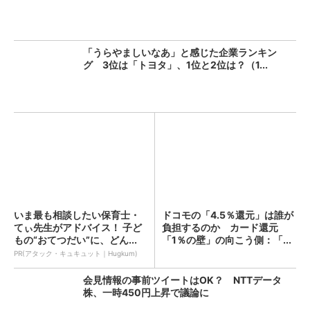
「うらやましいなあ」と感じた企業ランキン
グ 3位は「トヨタ」、1位と2位は？（1...
いま最も相談したい保育士・
ドコモの「4.5％還元」は誰が
てぃ先生がアドバイス！ 子ど
負担するのか カード還元
もの“おてつだい”に、どん...
「1％の壁」の向こう側：「...
PR(アタック・キュキュット｜Hugkum)
会見情報の事前ツイートはOK？ NTTデータ
株、一時450円上昇で議論に