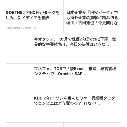
GOETHEとFINCHIがタッグを
日本企業が「円安ピーク」で
組み、新メディアを創設
も海外企業の買収に踏み切る
理由：古田拓也「今更聞けな
い...
PR(FINCHI on GOETHE)
キオクシア、1カ月で株価が3分の1に下落 世
界的な半導体売り、今日の決算はどうな...
マネフォ、TOBで「脱Excel」推進 経営管理
システムで、Oracle・SAP...
KDDIがローソンを選んだワケ 異業種タッグ
でコンビニはどう変わる？（1/2 ペ...