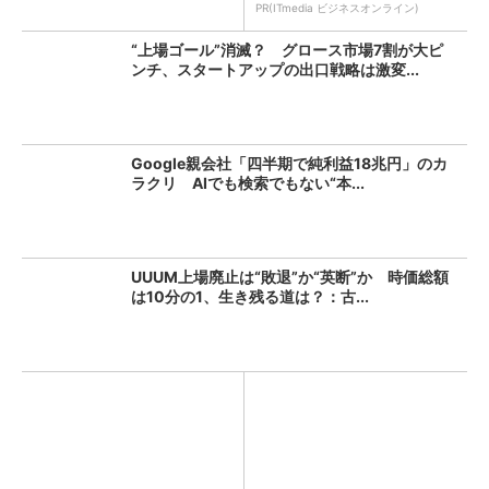
PR(ITmedia ビジネスオンライン)
“上場ゴール”消滅？ グロース市場7割が大ピ
ンチ、スタートアップの出口戦略は激変...
Google親会社「四半期で純利益18兆円」のカ
ラクリ AIでも検索でもない“本...
UUUM上場廃止は“敗退”か“英断”か 時価総額
は10分の1、生き残る道は？：古...