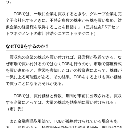
う。
「TOBでは、一般に企業を買収するときや、グループ企業を完
全子会社化するときに、不特定多数の株主から株を買い集め、対
象企業の経営権を取得することを目指す」（三井住友DSアセッ
トマネジメントの市川雅浩シニアストラテジスト）
なぜTOBをするのか？
買収先の企業の株式を買い付ければ、経営権が取得できる。な
ぜ市場で買い付けるのではなくTOBを行うのか。市場で都度株式
を買い進めると、意図を察知したほかの投資家によって、株価が
一気に上る可能性がある。その結果、TOBをするよりも高い価格
で買うことになるおそれがある。
「TOBでは、買付価格と株数、期間が事前に公表される。買収
する企業にとっては、大量の株式を効率的に買い付けられる」
（市川氏）
また金融商品取引法で、TOBが義務付けられている場合もあ
る。「取得のあと、所有割合が3分の1を超える場合、取得はTOB