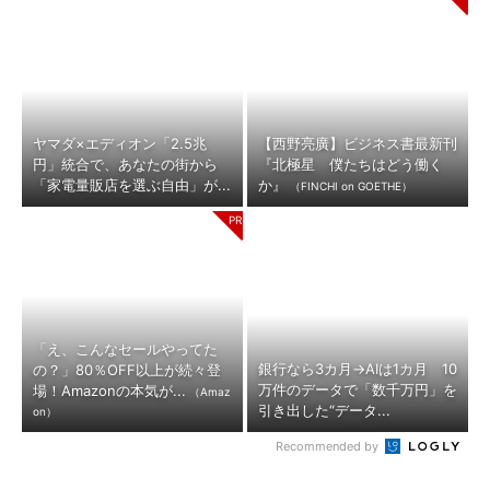
ヤマダ×エディオン「2.5兆
【西野亮廣】ビジネス書最新刊
円」統合で、あなたの街から
『北極星 僕たちはどう働く
「家電量販店を選ぶ自由」が...
か』
（FINCHI on GOETHE）
「え、こんなセールやってた
銀行なら3カ月→AIは1カ月 10
の？」80％OFF以上が続々登
万件のデータで「数千万円」を
場！Amazonの本気が...
（Amaz
引き出した“データ...
on）
Recommended by