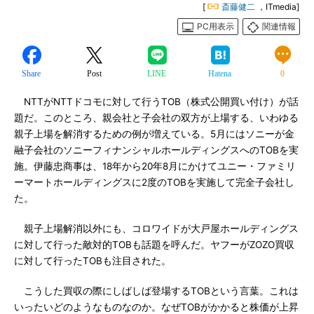
[
斎藤健二
，ITmedia]
PC用表示
関連情報
Share
Post
LINE
Hatena
0
NTTがNTTドコモに対して行うTOB（株式公開買い付け）が話
題だ。このところ、親会社と子会社の双方が上場する、いわゆる
親子上場を解消するための例が増えている。5月にはソニーが金
融子会社のソニーフィナンシャルホールディングスへのTOBを実
施。伊藤忠商事は、18年から20年8月にかけてユニー・ファミリ
ーマートホールディングスに2度のTOBを実施して完全子会社し
た。
親子上場解消以外にも、コロワイドが大戸屋ホールディングス
に対して行った敵対的TOBも話題を呼んだ。ヤフーがZOZO買収
に対して行ったTOBも注目された。
こうした買収の際にしばしば登場するTOBという言葉。これは
いったいどのようなものなのか。なぜTOBがかかると株価が上昇