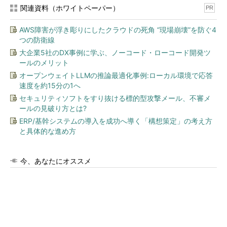
関連資料（ホワイトペーパー）
PR
AWS障害が浮き彫りにしたクラウドの死角 “現場崩壊”を防ぐ4
つの防衛線
大企業5社のDX事例に学ぶ、ノーコード・ローコード開発ツ
ールのメリット
オープンウェイトLLMの推論最適化事例:ローカル環境で応答
速度を約15分の1へ
セキュリティソフトをすり抜ける標的型攻撃メール、不審メ
ールの見破り方とは?
ERP/基幹システムの導入を成功へ導く「構想策定」の考え方
と具体的な進め方
今、あなたにオススメ