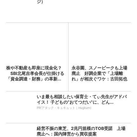
ジ）
株や不動産も即座に現金化？
永谷園、スノーピークも上場
SBI北尾吉孝会長が仕掛ける
廃止 好調企業で「上場離
「資金調達・財務」の革新...
れ」が相次ぐワケ：古田拓也
「今...
いま最も相談したい保育士・てぃ先生がアドバ
イス！ 子どもの“おてつだい”に、どん...
PR(アタック・キュキュット｜Hugkum)
経営不振の東芝、2兆円規模のTOB受諾 上場
廃止へ：国内陣営から買収提案