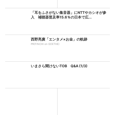
「耳をふさがない集音器」にNTTやカシオが参
入 補聴器普及率15.6％の日本で広...
西野亮廣「エンタメ×お金」の軌跡
PR(FINCHI on GOETHE)
いまさら聞けないTOB Q&A (1/3)