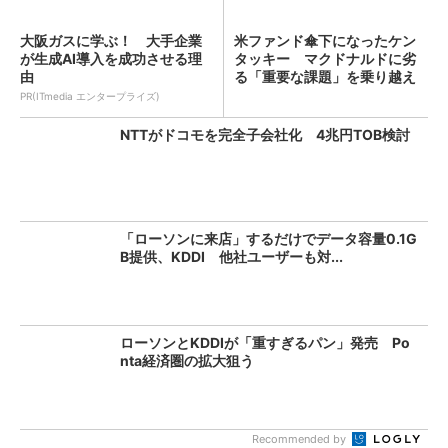
大阪ガスに学ぶ！ 大手企業
米ファンド傘下になったケン
が生成AI導入を成功させる理
タッキー マクドナルドに劣
由
る「重要な課題」を乗り越え
ら...
PR(ITmedia エンタープライズ)
NTTがドコモを完全子会社化 4兆円TOB検討
「ローソンに来店」するだけでデータ容量0.1G
B提供、KDDI 他社ユーザーも対...
ローソンとKDDIが「重すぎるパン」発売 Po
nta経済圏の拡大狙う
Recommended by