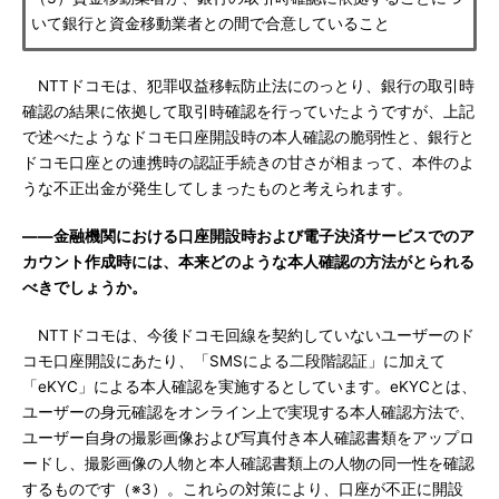
いて銀行と資金移動業者との間で合意していること
NTTドコモは、犯罪収益移転防止法にのっとり、銀行の取引時
確認の結果に依拠して取引時確認を行っていたようですが、上記
で述べたようなドコモ口座開設時の本人確認の脆弱性と、銀行と
ドコモ口座との連携時の認証手続きの甘さが相まって、本件のよ
うな不正出金が発生してしまったものと考えられます。
――金融機関における口座開設時および電子決済サービスでのア
カウント作成時には、本来どのような本人確認の方法がとられる
べきでしょうか。
NTTドコモは、今後ドコモ回線を契約していないユーザーのド
コモ口座開設にあたり、「SMSによる二段階認証」に加えて
「eKYC」による本人確認を実施するとしています。eKYCとは、
ユーザーの身元確認をオンライン上で実現する本人確認方法で、
ユーザー自身の撮影画像および写真付き本人確認書類をアップロ
ードし、撮影画像の人物と本人確認書類上の人物の同一性を確認
するものです（※3）。これらの対策により、口座が不正に開設