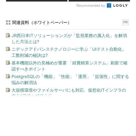
Recommended by
関連資料（ホワイトペーパー）
PR
JR西日本ITソリューションズが「監視業務の属人化」を解消
した方法とは?
ニデックアドバンステクノロジーに学ぶ「UIテスト自動化」
工数削減の秘訣は?
基本機能以外の見極めが重要 「経費精算システム」刷新で確
認すべきポイント
PostgreSQLの「機能」「性能」「運用」「拡張性」に関する
悩みの解消法
大規模環境やファイルサーバにも対応、仮想化ITインフラの
安全&迅速な移行方法
今、あなたにオススメ