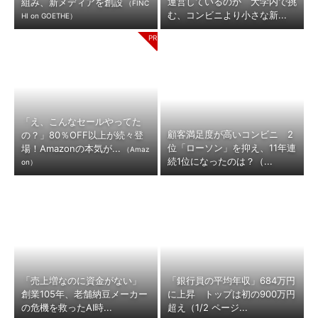
運営しているのか 大学内で挑
組み、新メディアを創設
（FINC
む、コンビニより小さな新...
HI on GOETHE）
「え、こんなセールやってた
顧客満足度が高いコンビニ 2
の？」80％OFF以上が続々登
位「ローソン」を抑え、11年連
場！Amazonの本気が...
（Amaz
続1位になったのは？（...
on）
「売上増なのに資金がない」
「銀行員の平均年収」684万円
創業105年、老舗納豆メーカー
に上昇 トップは初の900万円
の危機を救ったAI時...
超え（1/2 ページ...