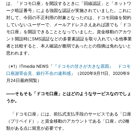
は、「ドコモ口座」を開設するときに「回線認証」と「ネットワ
ーク暗証番号」による強固な認証が実施されていました。これに
対して、今回の不正利用の対象となったのは、ドコモ回線を契約
していないユーザーで、メールアドレスさえあれば誰でも「ドコ
モ口座」を開設できることとなっていました。資金移動のアカウ
ント開設時にSMS認証などの多要素認証を取り入れている他事業
者と比較すると、本人確認が脆弱であったとの指摘は免れないと
思われます。
（※1）ITmedia NEWS「
『ドコモの甘さが大きな原因』 ドコモ
口座謝罪会見、銀行不在の違和感
」（2020年9月11日、2020年9
月24日最終閲覧）
――そもそも「ドコモ口座」とはどのようなサービスなのでしょ
うか。
「ドコモ口座」には、前払式支払手段のサービスである「口座
（プリペイド）」と資金移動のアカウントである「口座」の2種
類がある点に留意が必要です。