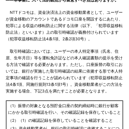
――本事案について法的観点から留意すべき点はありますか。
NTTドコモは、資金決済法上の資金移動業者として、ユーザー
が資金移動のアカウントであるドコモ口座を開設するにあたり、
犯罪による収益の移転防止に関する法律（以下、「犯罪収益移転
防止法」といいます）上の取引時確認が義務付けられています
（犯罪収益移転防止法4条1項、2条2項30号）。
取引時確認においては、ユーザーの本人特定事項（氏名、住
居、生年月日）等を運転免許証などの本人確認書類の提示を受け
る方法で確認する必要があります。ただし、口座振替の取引にお
いては、銀行が実施した取引時確認の結果に依拠する形で本人特
定事項の確認を行うことが認められています（犯罪収益移転防止
法4条1項、同施行規則13条1項1号）。資金移動業者がこの方法を
実施する場合、下記3点を満たすことが必要となります。
（1）振替の対象となる預貯金口座の契約締結時に銀行が顧客
にかかる取引時確認を行い、その確認記録を保存していること
（2）（1）の確認記録を保存していることを確認すること
（3）資金移動業者が、銀行の取引時確認に依拠することにつ