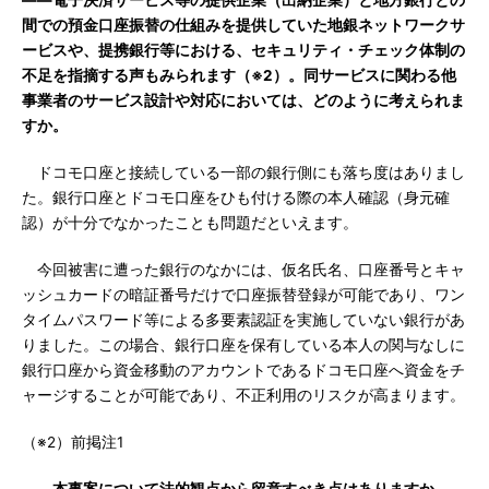
――電子決済サービス等の提供企業（出納企業）と地方銀行との
間での預金口座振替の仕組みを提供していた地銀ネットワークサ
ービスや、提携銀行等における、セキュリティ・チェック体制の
不足を指摘する声もみられます（※2）。同サービスに関わる他
事業者のサービス設計や対応においては、どのように考えられま
すか。
ドコモ口座と接続している一部の銀行側にも落ち度はありまし
た。銀行口座とドコモ口座をひも付ける際の本人確認（身元確
認）が十分でなかったことも問題だといえます。
今回被害に遭った銀行のなかには、仮名氏名、口座番号とキャ
ッシュカードの暗証番号だけで口座振替登録が可能であり、ワン
タイムパスワード等による多要素認証を実施していない銀行があ
りました。この場合、銀行口座を保有している本人の関与なしに
銀行口座から資金移動のアカウントであるドコモ口座へ資金をチ
ャージすることが可能であり、不正利用のリスクが高まります。
（※2）前掲注1