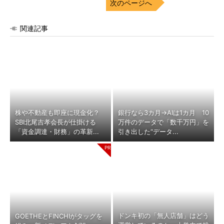
次のページへ
関連記事
株や不動産も即座に現金化？
銀行なら3カ月→AIは1カ月 10
SBI北尾吉孝会長が仕掛ける
万件のデータで「数千万円」を
「資金調達・財務」の革新...
引き出した“データ...
ドンキ初の「無人店舗」はどう
GOETHEとFINCHIがタッグを