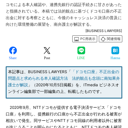
コモによる本人確認や、連携先銀行の認証手続きに甘さがあった
と指摘されている。本稿では法的観点に基づくドコモ口座の不正
出金に対する考察とともに、今後のキャッシュレス決済の普及に
向けた環境整備の展望を、南弁護士が解説する。
[BUSINESS LAWYERS]
PC用表示
関連情報
Share
Post
LINE
Hatena
本記事は、BUSINESS LAWYERS「
「ドコモ口座」不正出金の
問題点と求められる本人確認方法 法的観点も念頭に南知果弁
護士が解説
」（2020年10月5日掲載）を、ITmedia ビジネスオ
ンライン編集部で一部編集の上、転載したものです。
2020年9月、NTTドコモが提供する電子決済サービス「ドコモ
口座」を利用し、提携銀行の口座から不正出金が行われる被害が
相次いで発生。同サービスやNTTドコモ回線の利用者以外に被害
が生じうることが明らかになるとともに、NTTドコモの本人確認