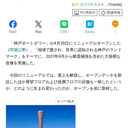
[
カワブチカズキ
，ITmedia]
PC用表示
関連情報
Share
Post
LINE
Hatena
1
「神戸ポートタワー」が4月26日にリニューアルオープンした
（
関連記事
）。「地域で愛され、世界に認知される神戸のランド
マーク」をテーマに、2021年9月から耐震補強を含めた大規模な
改修を実施した。
今回のリニューアルでは、屋上を解放し、オープンデッキを新
設したほか展望フロアおよび低層フロアの店舗も一新したという
が、どのように生まれ変わったのか。オープンを前に取材した。