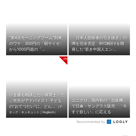
“第4次モーニングブーム”到来
「日本人技術者の引き抜き」の
のワケ 300円の「朝サイゼ」
噂を完全否定 BYD軽EVを開
から1000円超の「...
発した“若き中国人エン...
いま最も相談したい保育士・て
ユニクロ、国内初の「自販機」
ぃ先生がアドバイス！ 子ども
で日傘・サングラス販売 「今
の“おてつだい”に、どん...
（ア
すぐ欲しい」に応える
タック・キュキュット｜Hugkum）
Recommended by