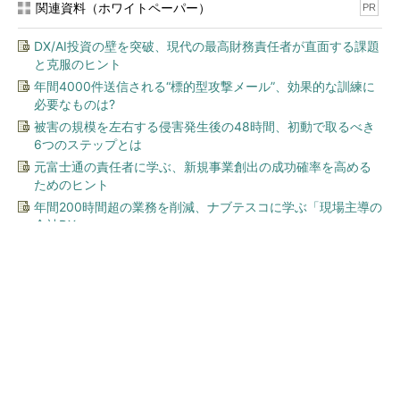
関連資料（ホワイトペーパー）
PR
DX/AI投資の壁を突破、現代の最高財務責任者が直面する課題
と克服のヒント
年間4000件送信される“標的型攻撃メール”、効果的な訓練に
必要なものは?
被害の規模を左右する侵害発生後の48時間、初動で取るべき
6つのステップとは
元富士通の責任者に学ぶ、新規事業創出の成功確率を高める
ためのヒント
年間200時間超の業務を削減、ナブテスコに学ぶ「現場主導の
全社DX」
今、あなたにオススメ