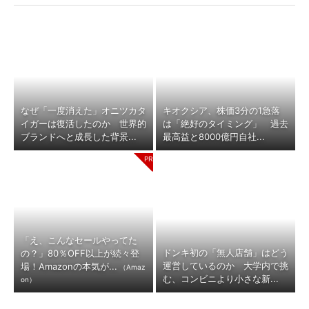
なぜ「一度消えた」オニツカタ
キオクシア、株価3分の1急落
イガーは復活したのか 世界的
は「絶好のタイミング」 過去
ブランドへと成長した背景...
最高益と8000億円自社...
「え、こんなセールやってた
ドンキ初の「無人店舗」はどう
の？」80％OFF以上が続々登
運営しているのか 大学内で挑
場！Amazonの本気が...
（Amaz
む、コンビニより小さな新...
on）