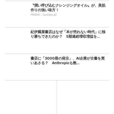
〝潤い呼び込むクレンジングオイル〟が、美肌
作りの強い味方！
PR(DHC｜CanCam.jp)
紀伊國屋書店はなぜ「本が売れない時代」に独
り勝ちできたのか？ 5期連続増収増益を...
書店に「3000冊の発注」、AI企業が古書を買
いあさる？ Anthropicも数...