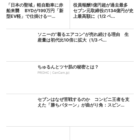
「日本の聖域」軽自動車に赤
役員報酬1億円超が過去最多
船来襲 BYDが199万円「新
セブン元取締役の134億円が史
型EV軽」で仕掛ける一...
上最高額に（1/2 ペ...
ソニーの“着るエアコン”が売れ続ける理由 生
産量は初代比10倍に拡大（1/3 ペ...
ちゅるんとツヤ肌の秘密とは？
PR(DHC｜CanCam.jp)
セブンはなぜ苦戦するのか コンビニ王者を支
えた「勝ちパターン」が曲がり角：スピン...