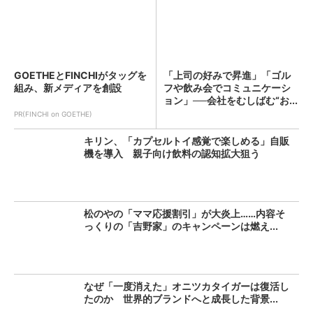
GOETHEとFINCHIがタッグを
「上司の好みで昇進」「ゴル
組み、新メディアを創設
フや飲み会でコミュニケーシ
ョン」──会社をむしばむ“お...
PR(FINCHI on GOETHE)
キリン、「カプセルトイ感覚で楽しめる」自販
機を導入 親子向け飲料の認知拡大狙う
松のやの「ママ応援割引」が大炎上……内容そ
っくりの「吉野家」のキャンペーンは燃え...
なぜ「一度消えた」オニツカタイガーは復活し
たのか 世界的ブランドへと成長した背景...