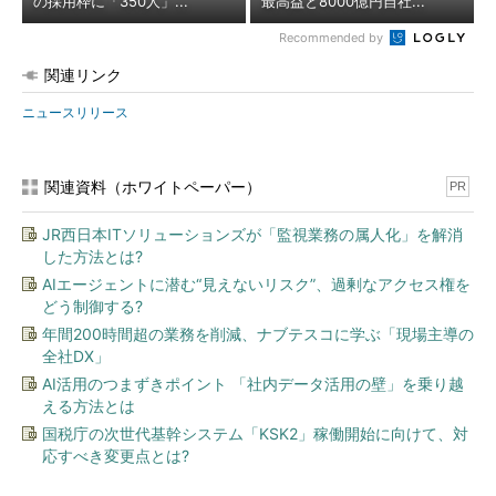
の採用枠に「350人」...
最高益と8000億円自社...
Recommended by
関連リンク
ニュースリリース
関連資料（ホワイトペーパー）
PR
JR西日本ITソリューションズが「監視業務の属人化」を解消
した方法とは?
AIエージェントに潜む“見えないリスク”、過剰なアクセス権を
どう制御する?
年間200時間超の業務を削減、ナブテスコに学ぶ「現場主導の
全社DX」
AI活用のつまずきポイント 「社内データ活用の壁」を乗り越
える方法とは
国税庁の次世代基幹システム「KSK2」稼働開始に向けて、対
応すべき変更点とは?