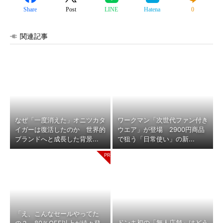
Share
Post
LINE
Hatena
0
関連記事
なぜ「一度消えた」オニツカタ
ワークマン「次世代ファン付き
イガーは復活したのか 世界的
ウエア」が登場 2900円商品
ブランドへと成長した背景...
で狙う「日常使い」の新...
「え、こんなセールやってた
ドンキ初の「無人店舗」はどう