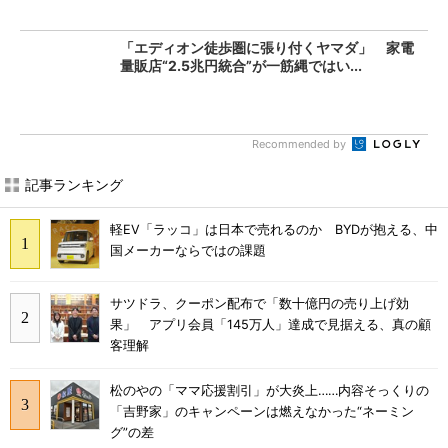
「エディオン徒歩圏に張り付くヤマダ」 家電
量販店“2.5兆円統合”が一筋縄ではい...
Recommended by
記事ランキング
軽EV「ラッコ」は日本で売れるのか BYDが抱える、中
国メーカーならではの課題
サツドラ、クーポン配布で「数十億円の売り上げ効
果」 アプリ会員「145万人」達成で見据える、真の顧
客理解
松のやの「ママ応援割引」が大炎上……内容そっくりの
「吉野家」のキャンペーンは燃えなかった“ネーミン
グ”の差