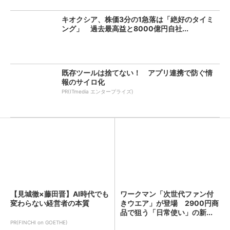
キオクシア、株価3分の1急落は「絶好のタイミ
ング」 過去最高益と8000億円自社...
既存ツールは捨てない！ アプリ連携で防ぐ情
報のサイロ化
PR(ITmedia エンタープライズ)
【見城徹×藤田晋】AI時代でも
ワークマン「次世代ファン付
変わらない経営者の本質
きウエア」が登場 2900円商
品で狙う「日常使い」の新...
PR(FINCHI on GOETHE)