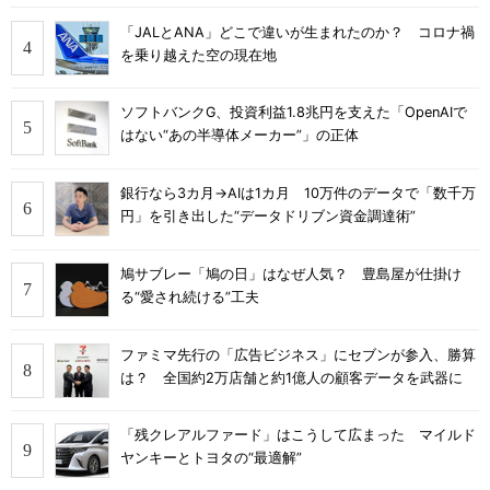
「JALとANA」どこで違いが生まれたのか？ コロナ禍
を乗り越えた空の現在地
ソフトバンクG、投資利益1.8兆円を支えた「OpenAIで
はない“あの半導体メーカー”」の正体
銀行なら3カ月→AIは1カ月 10万件のデータで「数千万
円」を引き出した“データドリブン資金調達術”
鳩サブレー「鳩の日」はなぜ人気？ 豊島屋が仕掛け
る“愛され続ける”工夫
ファミマ先行の「広告ビジネス」にセブンが参入、勝算
は？ 全国約2万店舗と約1億人の顧客データを武器に
「残クレアルファード」はこうして広まった マイルド
ヤンキーとトヨタの“最適解”