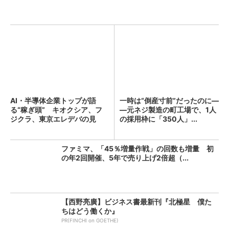
AI・半導体企業トップが語
一時は“倒産寸前”だったのに―
る“稼ぎ頭” キオクシア、フ
―元ネジ製造の町工場で、1人
ジクラ、東京エレデバの見
の採用枠に「350人」...
解...
ファミマ、「45％増量作戦」の回数も増量 初
の年2回開催、5年で売り上げ2倍超（...
【西野亮廣】ビジネス書最新刊『北極星 僕た
ちはどう働くか』
PR(FINCHI on GOETHE)