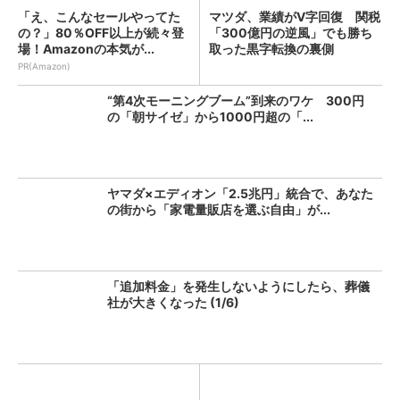
「え、こんなセールやってた
マツダ、業績がV字回復 関税
の？」80％OFF以上が続々登
「300億円の逆風」でも勝ち
場！Amazonの本気が...
取った黒字転換の裏側
PR(Amazon)
“第4次モーニングブーム”到来のワケ 300円
の「朝サイゼ」から1000円超の「...
ヤマダ×エディオン「2.5兆円」統合で、あなた
の街から「家電量販店を選ぶ自由」が...
「追加料金」を発生しないようにしたら、葬儀
社が大きくなった (1/6)