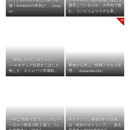
の？」80％OFF以上が続々登
運営しているのか 大学内で挑
場！Amazonの本気が...
（Amaz
む、コンビニより小さな新...
on）
「発明したのに1位じゃない」
──キオクシア社長がこぼした
事例から学ぶ『特権アクセス管
悔しさ ストレージ市場制...
理』
（KeeperSecurity）
一時は“倒産寸前”だったのに―
キオクシア、株価3分の1急落
―元ネジ製造の町工場で、1人
は「絶好のタイミング」 過去