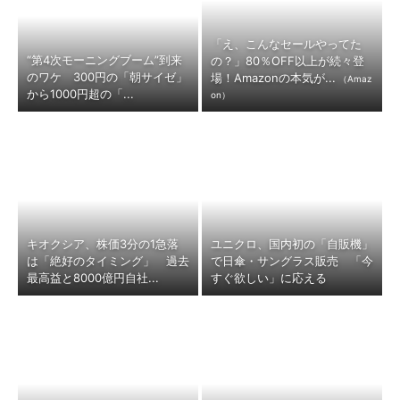
「え、こんなセールやってた
“第4次モーニングブーム”到来
の？」80％OFF以上が続々登
のワケ 300円の「朝サイゼ」
場！Amazonの本気が...
（Amaz
から1000円超の「...
on）
キオクシア、株価3分の1急落
ユニクロ、国内初の「自販機」
は「絶好のタイミング」 過去
で日傘・サングラス販売 「今
最高益と8000億円自社...
すぐ欲しい」に応える