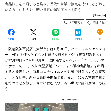
食品館」を出店すると発表。普段の営業で接点を持つことが難し
い遠方に住む人や、若い世代の認知度向上を狙う。
[ITmedia]
PC用表示
関連情報
Share
Post
LINE
Hatena
0
阪急阪神百貨店（大阪市）は11月30日、バーチャルリアリティ
ー（VR）を使ったイベント運営を行うHIKKY（東京都渋谷区）
が12月19日～2021年1月10日に開催するイベント「バーチャルマ
ーケット5」に、次世代型店舗「バーチャル阪神食品館」を出店
すると発表した。新型コロナウイルスの影響で以前のような接客
が行えない中、新たな販路を開拓する。また、普段の営業で接点
を持つことが難しい遠方に住む人や、若い世代の認知度向上も狙
う。