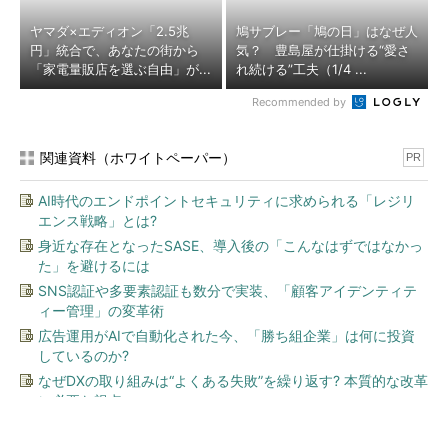
ヤマダ×エディオン「2.5兆
鳩サブレー「鳩の日」はなぜ人
円」統合で、あなたの街から
気？ 豊島屋が仕掛ける“愛さ
「家電量販店を選ぶ自由」が...
れ続ける”工夫（1/4 ...
Recommended by
関連資料（ホワイトペーパー）
PR
AI時代のエンドポイントセキュリティに求められる「レジリ
エンス戦略」とは?
身近な存在となったSASE、導入後の「こんなはずではなかっ
た」を避けるには
SNS認証や多要素認証も数分で実装、「顧客アイデンティテ
ィー管理」の変革術
広告運用がAIで自動化された今、「勝ち組企業」は何に投資
しているのか?
なぜDXの取り組みは“よくある失敗”を繰り返す? 本質的な改革
に必要な視点