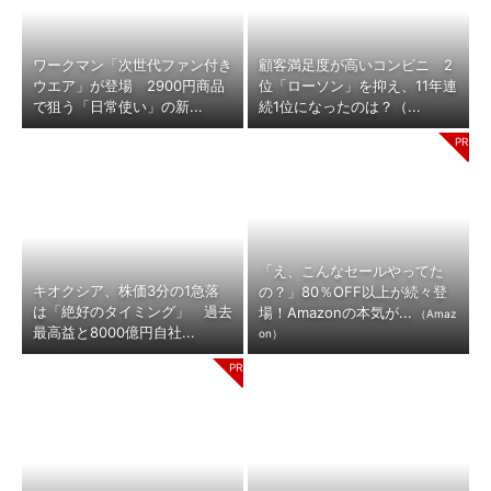
ワークマン「次世代ファン付き
顧客満足度が高いコンビニ 2
ウエア」が登場 2900円商品
位「ローソン」を抑え、11年連
で狙う「日常使い」の新...
続1位になったのは？（...
「え、こんなセールやってた
キオクシア、株価3分の1急落
の？」80％OFF以上が続々登
は「絶好のタイミング」 過去
場！Amazonの本気が...
（Amaz
最高益と8000億円自社...
on）