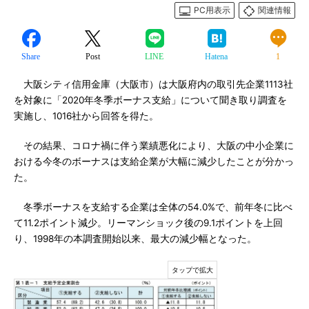
PC用表示
関連情報
Share
Post
LINE
Hatena
1
大阪シティ信用金庫（大阪市）は大阪府内の取引先企業1113社
を対象に「2020年冬季ボーナス支給」について聞き取り調査を
実施し、1016社から回答を得た。
その結果、コロナ禍に伴う業績悪化により、大阪の中小企業に
おける今冬のボーナスは支給企業が大幅に減少したことが分かっ
た。
冬季ボーナスを支給する企業は全体の54.0%で、前年冬に比べ
て11.2ポイント減少。リーマンショック後の9.1ポイントを上回
り、1998年の本調査開始以来、最大の減少幅となった。