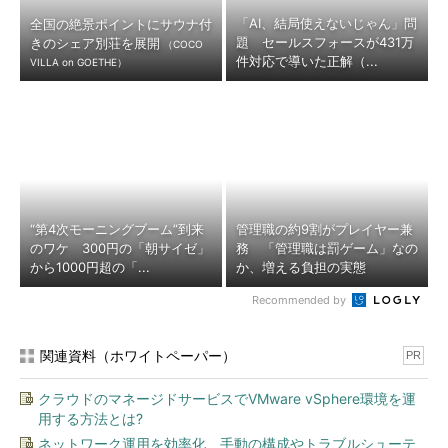
「AI、結局使えないじゃん」問
全国の絶景ポイントにサウナ付
題 セールスフォースが431万
きのシェア別荘を展開
（COCO
件対応で導いた正解（...
VILLA on GOETHE）
“第4次モーニングブーム”到来
管理職の約9割がプレイヤー兼
のワケ 300円の「朝サイゼ」
務 「管理職は罰ゲーム」なの
から1000円超の「...
か、増える負担の実態
Recommended by
関連資料（ホワイトペーパー）
PR
クラウドのマネージドサービスでVMware vSphere環境を運
用する方法とは?
ネットワーク運用を効率化、手動の構成やトラブルシューテ