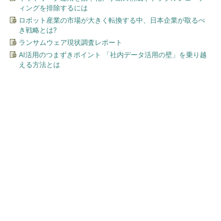
ィングを排除するには
ロボット産業の市場が大きく転換する中、日本企業が取るべ
き戦略とは?
ランサムウェア現状調査レポート
AI活用のつまずきポイント 「社内データ活用の壁」を乗り越
える方法とは
今、あなたにオススメ
中小企業の冬季ボーナス、大
阪平均は28万7604円 (1/2)
シェア別荘「COCO VILLA Owners」3選