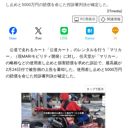
し止めと5000万円の賠償を命じた控訴審判決が確定した。
[ITmedia]
PC用表示
関連情報
Share
Post
LINE
Hatena
16
公道で走れるカート「公道カート」のレンタルを行う「マリカ
ー」（現MARIモビリティ開発）に対し、任天堂が「マリカー」
の略称などの使用差し止めと損害賠償を求めた訴訟で、最高裁が
2月24日付で被告側の上告を棄却した。使用差し止めと5000万円
の賠償を命じた控訴審判決が確定した。