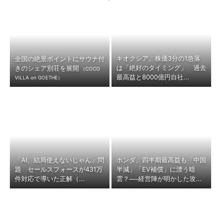
キオクシア、株価3分の1急落
全国の絶景ポイントにサウナ付
は「絶好のタイミング」 過去
きのシェア別荘を展開
（COCO
最高益と8000億円自社...
VILLA on GOETHE）
「AI、結局使えないじゃん」問
ホンダ、四半期最高益も「中国
題 セールスフォースが431万
半減」「EV補償」に漂う暗
件対応で導いた正解（...
雲？──経営陣が明かした攻...