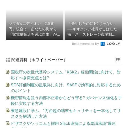
ヤマダ×エディオン「2.5兆
「発明したのに1位じゃない」
円」統合で、あなたの街から
──キオクシア社長がこぼした
「家電量販店を選ぶ自由」が...
悔しさ ストレージ市場制...
Recommended by
関連資料（ホワイトペーパー）
PR
国税庁の次世代基幹システム「KSK2」稼働開始に向けて、対
応すべき変更点とは?
SCS評価制度の星取得に向け、SASEで効率的に対応するため
のポイント
機密情報を狙う内部不正者からどう守る? ガバナンス強化を手
軽に実現する方法
東急建設に学ぶ、1万台超の端末セキュリティを一本化してリ
スクを解消した方法
ビザスクやソラコムも採用 Slack連携による稟議承認“爆速