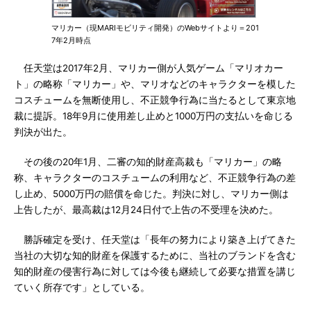
マリカー（現MARIモビリティ開発）のWebサイトより＝201
7年2月時点
任天堂は2017年2月、マリカー側が人気ゲーム「マリオカー
ト」の略称「マリカー」や、マリオなどのキャラクターを模した
コスチュームを無断使用し、不正競争行為に当たるとして東京地
裁に提訴。18年9月に使用差し止めと1000万円の支払いを命じる
判決が出た。
その後の20年1月、二審の知的財産高裁も「マリカー」の略
称、キャラクターのコスチュームの利用など、不正競争行為の差
し止め、5000万円の賠償を命じた。判決に対し、マリカー側は
上告したが、最高裁は12月24日付で上告の不受理を決めた。
勝訴確定を受け、任天堂は「長年の努力により築き上げてきた
当社の大切な知的財産を保護するために、当社のブランドを含む
知的財産の侵害行為に対しては今後も継続して必要な措置を講じ
ていく所存です」としている。