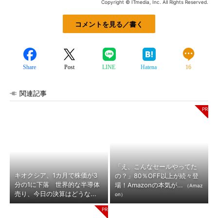
Copyright © ITmedia, Inc. All Rights Reserved.
コメントを見る／書く
Share
Post
LINE
Hatena
16
関連記事
「え、こんなセールやってた
キオクシア、1カ月で株価が3
の？」80％OFF以上が続々登
分の1に下落 世界的な半導体
場！Amazonの本気が...
（Amaz
売り、今日の決算はどうな...
on）