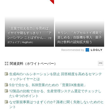
「言葉で伝える力」を育めば、
キリン、「カプセルトイ感覚で
イヤイヤ期もすっきり！ 「ア
楽しめる」自販機を導入 親子
ンパンマン ことばずかん...
（セ
向け飲料の認知拡大狙う
ガフェイブ｜HugKum）
Recommended by
関連資料（ホワイトペーパー）
PR
生成AIのハルシネーションを防止 回答精度を高めるセマンテ
ィックレイヤーとは
5分で分かる、B2B営業のための「営業DX推進術」
12製品の比較で分かる、生産管理システム選定でチェックし
たい8つのポイント
なぜ新規事業はつまずくのか? 識者に聞く失敗しないためのヒ
ント