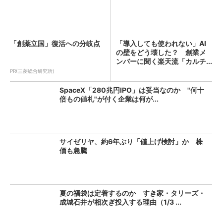
「創薬立国」復活への分岐点
「導入しても使われない」AI
の壁をどう壊した？ 創業メ
ンバーに聞く楽天流「カルチ...
PR(三菱総合研究所)
SpaceX「280兆円IPO」は妥当なのか "何十
倍もの値札"が付く企業は何が...
サイゼリヤ、約6年ぶり「値上げ検討」か 株
価も急騰
夏の福袋は定着するのか すき家・タリーズ・
成城石井が相次ぎ投入する理由（1/3 ...