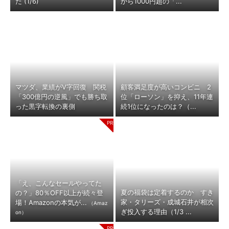
た (1/6)
から1000円超の「...
マツダ、業績がV字回復 関税
顧客満足度が高いコンビニ 2
「300億円の逆風」でも勝ち取
位「ローソン」を抑え、11年連
った黒字転換の裏側
続1位になったのは？（...
「え、こんなセールやってた
夏の福袋は定着するのか すき
の？」80％OFF以上が続々登
家・タリーズ・成城石井が相次
場！Amazonの本気が...
（Amaz
ぎ投入する理由（1/3 ...
on）