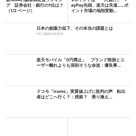
グ 証券会社・銀行の1位は？
ayPay先頭、楽天は失速……ポ
（1/2 ページ）
イント市場の地殻変動...
日本の創薬力低下、その本当の課題とは
PR(三菱総合研究所)
楽天モバイル「0円廃止」 ブランド毀損とユ
ーザー離れよりも深刻そうな余波：優良事...
ドコモ「irumo」実質値上げに批判の声 転出
者はどこへ行く？：残留？ 乗り換え...