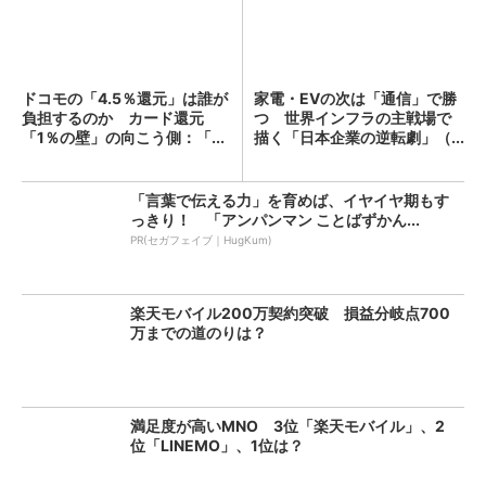
ドコモの「4.5％還元」は誰が
家電・EVの次は「通信」で勝
負担するのか カード還元
つ 世界インフラの主戦場で
「1％の壁」の向こう側：「...
描く「日本企業の逆転劇」（...
「言葉で伝える力」を育めば、イヤイヤ期もす
っきり！ 「アンパンマン ことばずかん...
PR(セガフェイブ｜HugKum)
楽天モバイル200万契約突破 損益分岐点700
万までの道のりは？
満足度が高いMNO 3位「楽天モバイル」、2
位「LINEMO」、1位は？