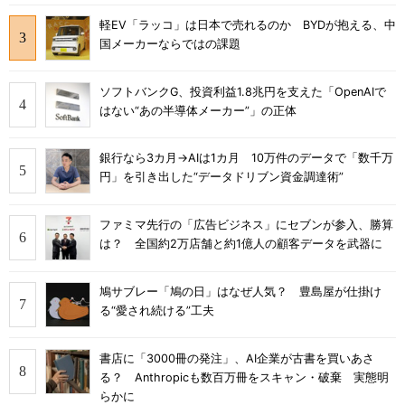
軽EV「ラッコ」は日本で売れるのか BYDが抱える、中
国メーカーならではの課題
ソフトバンクG、投資利益1.8兆円を支えた「OpenAIで
はない“あの半導体メーカー”」の正体
銀行なら3カ月→AIは1カ月 10万件のデータで「数千万
円」を引き出した“データドリブン資金調達術”
ファミマ先行の「広告ビジネス」にセブンが参入、勝算
は？ 全国約2万店舗と約1億人の顧客データを武器に
鳩サブレー「鳩の日」はなぜ人気？ 豊島屋が仕掛け
る“愛され続ける”工夫
書店に「3000冊の発注」、AI企業が古書を買いあさ
る？ Anthropicも数百万冊をスキャン・破棄 実態明
らかに