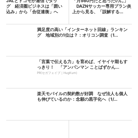
JALとドコモが通信でタッ
「月980円だと思ったのに」
グ 経済圏ビジネスは「囲い
DAZNサッカー専用プラン炎
込み」から「合従連衡」へ
上から見る、「誤解する...
（1...
満足度の高い「インターネット回線」ランキン
グ 地域別の1位は？：オリコン調査（1...
「言葉で伝える力」を育めば、イヤイヤ期もす
っきり！ 「アンパンマン ことばずかん...
PR(セガフェイブ｜HugKum)
楽天モバイルの契約数が好調 なぜ法人も個人
も伸びているのか：念願の黒字化へ（1/...