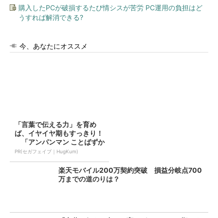
購入したPCが破損するたび情シスが苦労 PC運用の負担はど
うすれば解消できる?
今、あなたにオススメ
「言葉で伝える力」を育め
ば、イヤイヤ期もすっきり！
「アンパンマン ことばずか
ん...
PR(セガフェイブ｜HugKum)
楽天モバイル200万契約突破 損益分岐点700
万までの道のりは？