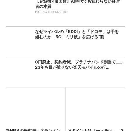
【見城徹×藤田晋】AI時代でも変わらない経営
者の本質
PR(FINCHI on GOETHE)
なぜライバルの「KDDI」と「ドコモ」は手を
組むのか 5G「ミリ波」を広げる“割...
0円廃止、契約者減、プラチナバンド割当て……
23年も目が離せない楽天モバイルの行...
新NISAの顧客満足度ランキン
Vポイントは「一人負け」 P