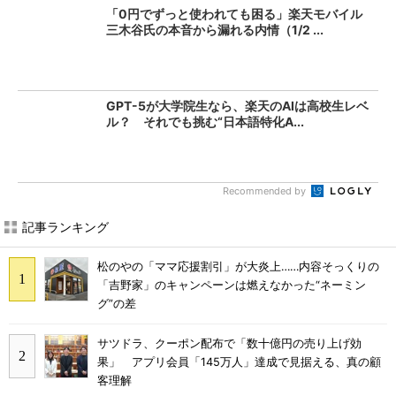
「0円でずっと使われても困る」楽天モバイル
三木谷氏の本音から漏れる内情（1/2 ...
GPT-5が大学院生なら、楽天のAIは高校生レベ
ル？ それでも挑む“日本語特化A...
Recommended by
記事ランキング
松のやの「ママ応援割引」が大炎上……内容そっくりの
「吉野家」のキャンペーンは燃えなかった“ネーミン
グ”の差
サツドラ、クーポン配布で「数十億円の売り上げ効
果」 アプリ会員「145万人」達成で見据える、真の顧
客理解