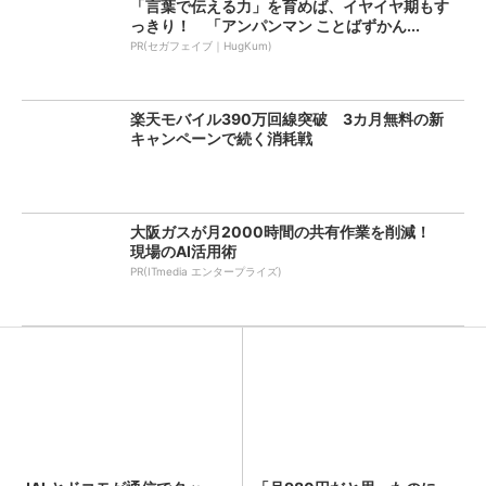
「言葉で伝える力」を育めば、イヤイヤ期もす
っきり！ 「アンパンマン ことばずかん...
PR(セガフェイブ｜HugKum)
楽天モバイル390万回線突破 3カ月無料の新
キャンペーンで続く消耗戦
大阪ガスが月2000時間の共有作業を削減！
現場のAI活用術
PR(ITmedia エンタープライズ)