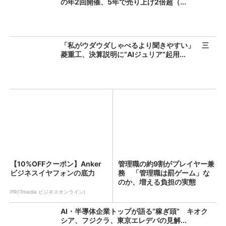
の年2回開催、5年で売り上げ2倍超（...
「私がウダウダしゃべるより聞きやすい」 三
菱重工、決算説明に“AIジュリア”起用...
【10%OFFクーポン】Anker
管理職の約9割がプレイヤー兼
ビジネスイヤフォンの底力
務 「管理職は罰ゲーム」な
のか、増える負担の実態
PR(ITmedia ビジネスオンライン)
AI・半導体企業トップが語る“稼ぎ頭” キオク
シア、フジクラ、東京エレデバの見解...