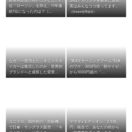
顧客満足度が高いコンビニ 2
SNSアカウントを着実に成長。
位「ローソン」を抑え、11年連
実はみんなココ使ってます。
続1位になったのは？（...
（Dreaw合同会社）
なぜ「一度消えた」オニツカタ
“第4次モーニングブーム”到来
イガーは復活したのか 世界的
のワケ 300円の「朝サイゼ」
ブランドへと成長した背景...
から1000円超の「...
ユニクロ、国内初の「自販機」
ヤマダ×エディオン「2.5兆
で日傘・サングラス販売 「今
円」統合で、あなたの街から