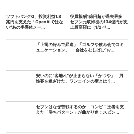
ソフトバンクG、投資利益1.8
役員報酬1億円超が過去最多
兆円を支えた「OpenAIではな
セブン元取締役の134億円が史
い“あの半導体メー...
上最高額に（1/2 ペ...
「上司の好みで昇進」「ゴルフや飲み会でコミ
ュニケーション」──会社をむしばむ“お...
安いのに“客離れ”が止まらない「かつや」 男
性客を遠ざけた、ワンコインの壁とは？...
セブンはなぜ苦戦するのか コンビニ王者を支
えた「勝ちパターン」が曲がり角：スピン...