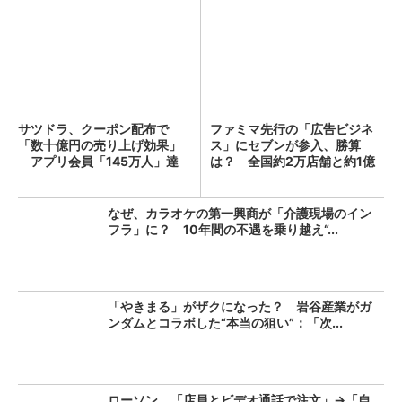
サツドラ、クーポン配布で
ファミマ先行の「広告ビジネ
「数十億円の売り上げ効果」
ス」にセブンが参入、勝算
アプリ会員「145万人」達
は？ 全国約2万店舗と約1億
成...
人...
なぜ、カラオケの第一興商が「介護現場のイン
フラ」に？ 10年間の不遇を乗り越え“...
「やきまる」がザクになった？ 岩谷産業がガ
ンダムとコラボした“本当の狙い”：「次...
ローソン、「店員とビデオ通話で注文」→「自