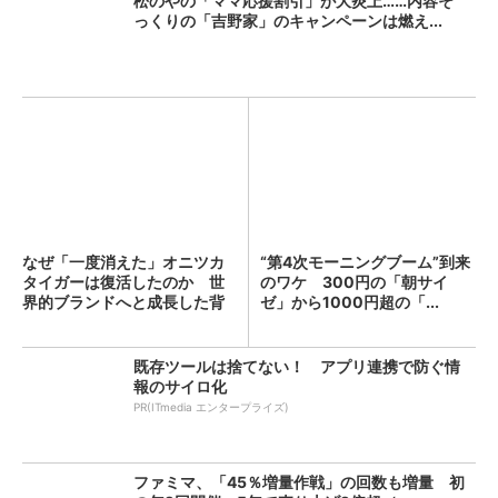
松のやの「ママ応援割引」が大炎上……内容そ
っくりの「吉野家」のキャンペーンは燃え...
なぜ「一度消えた」オニツカ
“第4次モーニングブーム”到来
タイガーは復活したのか 世
のワケ 300円の「朝サイ
界的ブランドへと成長した背
ゼ」から1000円超の「...
景...
既存ツールは捨てない！ アプリ連携で防ぐ情
報のサイロ化
PR(ITmedia エンタープライズ)
ファミマ、「45％増量作戦」の回数も増量 初