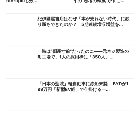
nthropicも数...
イの“思考の転換”がすご...
紀伊國屋書店はなぜ「本が売れない時代」に独
り勝ちできたのか？ 5期連続増収増益を...
一時は“倒産寸前”だったのに――元ネジ製造の
町工場で、1人の採用枠に「350人」...
「日本の聖域」軽自動車に赤船来襲 BYDが1
99万円「新型EV軽」で仕掛ける一...