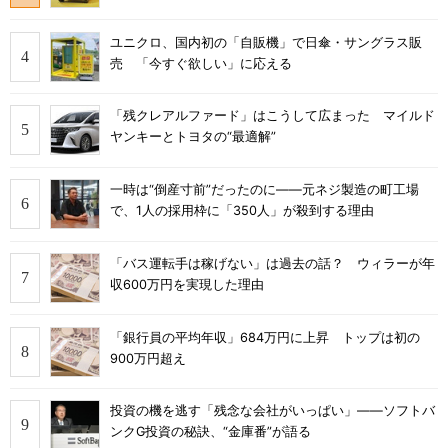
ユニクロ、国内初の「自販機」で日傘・サングラス販
売 「今すぐ欲しい」に応える
「残クレアルファード」はこうして広まった マイルド
ヤンキーとトヨタの“最適解”
一時は“倒産寸前”だったのに――元ネジ製造の町工場
で、1人の採用枠に「350人」が殺到する理由
「バス運転手は稼げない」は過去の話？ ウィラーが年
収600万円を実現した理由
「銀行員の平均年収」684万円に上昇 トップは初の
900万円超え
投資の機を逃す「残念な会社がいっぱい」――ソフトバ
ンクG投資の秘訣、“金庫番”が語る