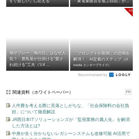
すぐ欲しい」に応える
「家電量販店を選ぶ自由」が...
鳩サブレー「鳩の日」はなぜ人
「プロンプトが面倒」の悲鳴を
気？ 豊島屋が仕掛ける“愛さ
解消！ AI定着のステップ
（IT
れ続ける”工夫（1/4 ...
media エンタープライズ）
Recommended by
関連資料（ホワイトペーパー）
PR
人件費を考える際に見落としがちな、「社会保険料の会社負
担」について徹底解説
JR西日本ITソリューションズが「監視業務の属人化」を解消
した方法とは?
中身が全く分からないレガシーシステムも改修可能 AI活用で