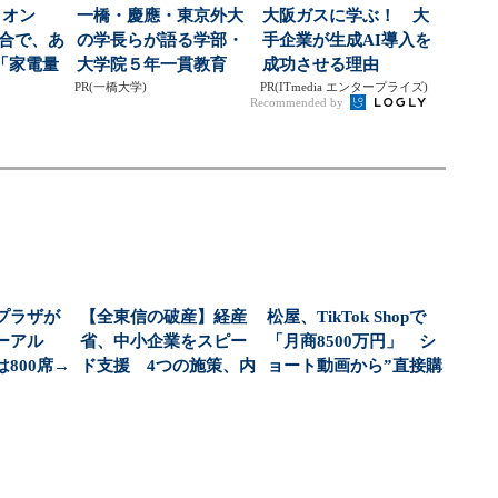
ィオン
一橋・慶應・東京外大
大阪ガスに学ぶ！ 大
統合で、あ
の学長らが語る学部・
手企業が生成AI導入を
「家電量
大学院５年一貫教育
成功させる理由
」が...
PR(一橋大学)
PR(ITmedia エンタープライズ)
Recommended by
プラザが
【全東信の破産】経産
松屋、TikTok Shopで
ューアル
省、中小企業をスピー
「月商8500万円」 シ
800席→
ド支援 4つの施策、内
ョート動画から”直接購
.
容は？
入”...