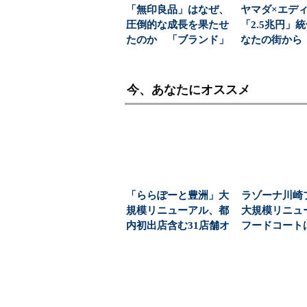
「無印良品」はなぜ、
ヤマダ×エデ
圧倒的な成長を果たせ
「2.5兆円」
たのか 「ブランド」
なたの街から
を利益に変える戦略
販店を選ぶ自由
の...
今、あなたにオススメ
「ららぽーと豊洲」大
ラゾーナ川崎
規模リニューアル、都
大規模リニ
内初出店含む31店舗オ
フードコートは
ープン（1/3 ペ...
1200席に拡大..