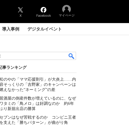
マイページ
X
Facebook
導入事例
デジタルイベント
記事ランキング
松のやの「ママ応援割引」が大炎上……内
容そっくりの「吉野家」のキャンペーンは
燃えなかった“ネーミング”の差
居酒屋の倒産件数が増えているのに、なぜ
ワタミの「鳥メロ」は好調なのか 約6年
ぶり新規出店の勝算
セブンはなぜ苦戦するのか コンビニ王者
を支えた「勝ちパターン」が曲がり角