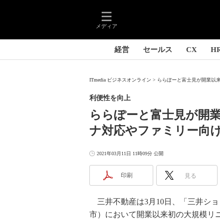
メディア
経営
セールス
CX
H
ITmedia ビジネスオンライン
ららぽーと富士見が開業以来
利便性を向上
ららぽーと富士見が開
ナ対応やファミリー向
2021年03月11日 11時09分 公開
印刷
見る
三井不動産は3月10日、「三井ショ
市）において開業以来初の大規模リ