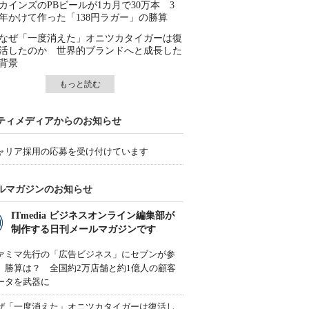
カインズのPBビールが1カ月で30万本 3
年かけて作った「138円ラガー」の勝算
なぜ「一度消えた」オニツカタイガーは復
活したのか 世界的ブランドへと成長した
背景
もっと読む
ティメディアからのお知らせ
ャリア採用の応募を受け付けています
ルマガジンのお知らせ
ITmedia ビジネスオンライン編集部が
制作する日刊メールマガジンです
ァミマ先行の「広告ビジネス」にセブンが参
、勝算は？ 全国約2万店舗と約1億人の顧客
ータを武器に
ぜ「一度消えた」オニツカタイガーは復活し