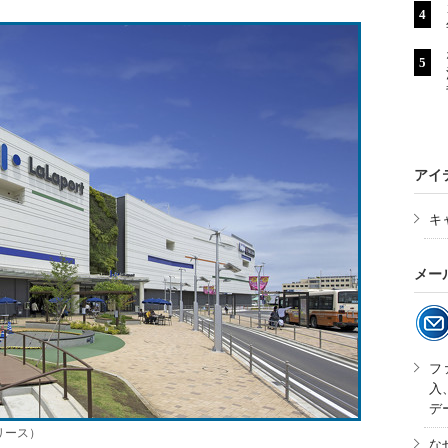
アイ
キ
メー
フ
入
デ
リース）
な