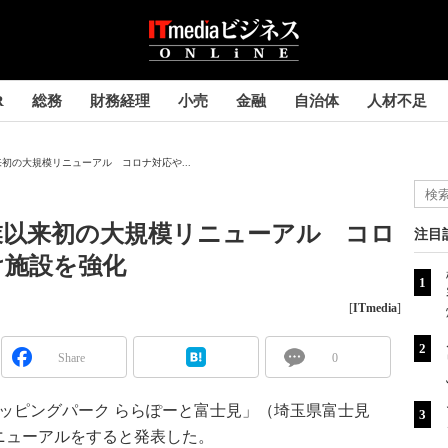
R
総務
財務経理
小売
金融
自治体
人材不足
初の大規模リニューアル コロナ対応や...
業以来初の大規模リニューアル コロ
注目
け施設を強化
[
ITmedia
]
Share
0
ッピングパーク ららぽーと富士見」（埼玉県富士見
ニューアルをすると発表した。