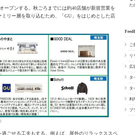
た
オープンする。秋ごろまでには約40店舗が新規営業を
ァミリー層を取り込むため、「GU」をはじめとした店
Feed
ご
リ
広
タ
タ
利
プ
）
過ごせる工夫もする。例えば、屋外のリラックススペ