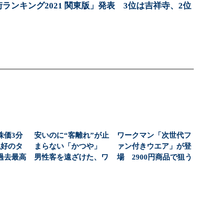
街ランキング2021 関東版」発表 3位は吉祥寺、2位
株価3分
安いのに“客離れ”が止
ワークマン「次世代フ
絶好のタ
まらない「かつや」
ァン付きウエア」が登
過去最高
男性客を遠ざけた、ワ
場 2900円商品で狙う
社...
ンコインの壁とは？...
「日常使い」の新...