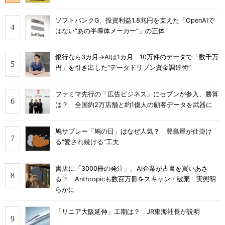
ソフトバンクG、投資利益1.8兆円を支えた「OpenAIで
はない“あの半導体メーカー”」の正体
銀行なら3カ月→AIは1カ月 10万件のデータで「数千万
円」を引き出した“データドリブン資金調達術”
ファミマ先行の「広告ビジネス」にセブンが参入、勝算
は？ 全国約2万店舗と約1億人の顧客データを武器に
鳩サブレー「鳩の日」はなぜ人気？ 豊島屋が仕掛け
る“愛され続ける”工夫
書店に「3000冊の発注」、AI企業が古書を買いあさ
る？ Anthropicも数百万冊をスキャン・破棄 実態明
らかに
「リニア大阪延伸」工期は？ JR東海社長が説明