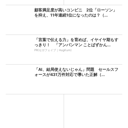
顧客満足度が高いコンビニ 2位「ローソン」
を抑え、11年連続1位になったのは？（...
「言葉で伝える力」を育めば、イヤイヤ期もす
っきり！ 「アンパンマン ことばずかん...
PR(セガフェイブ｜HugKum)
「AI、結局使えないじゃん」問題 セールスフ
ォースが431万件対応で導いた正解（...