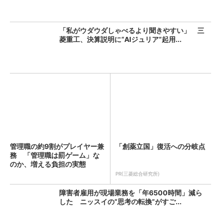
「私がウダウダしゃべるより聞きやすい」 三
菱重工、決算説明に“AIジュリア”起用...
管理職の約9割がプレイヤー兼
「創薬立国」復活への分岐点
務 「管理職は罰ゲーム」な
のか、増える負担の実態
PR(三菱総合研究所)
障害者雇用が現場業務を「年6500時間」減ら
した ニッスイの“思考の転換”がすご...