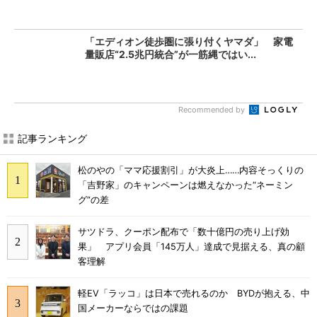
「エディオン徒歩圏に張り付くヤマダ」 家電
量販店“2.5兆円統合”が一筋縄ではい...
Recommended by
記事ランキング
松のやの「ママ応援割引」が大炎上……内容そっくりの
「吉野家」のキャンペーンは燃えなかった“ネーミン
グ”の差
サツドラ、クーポン配布で「数十億円の売り上げ効
果」 アプリ会員「145万人」達成で見据える、真の顧
客理解
軽EV「ラッコ」は日本で売れるのか BYDが抱える、中
国メーカーならではの課題