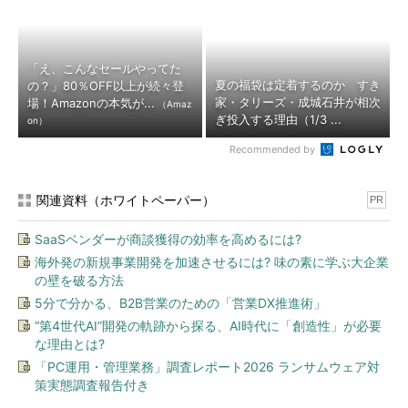
「え、こんなセールやってた
夏の福袋は定着するのか すき
の？」80％OFF以上が続々登
家・タリーズ・成城石井が相次
場！Amazonの本気が...
（Amaz
ぎ投入する理由（1/3 ...
on）
Recommended by
関連資料（ホワイトペーパー）
PR
SaaSベンダーが商談獲得の効率を高めるには?
海外発の新規事業開発を加速させるには? 味の素に学ぶ大企業
の壁を破る方法
5分で分かる、B2B営業のための「営業DX推進術」
“第4世代AI”開発の軌跡から探る、AI時代に「創造性」が必要
な理由とは?
「PC運用・管理業務」調査レポート2026 ランサムウェア対
策実態調査報告付き