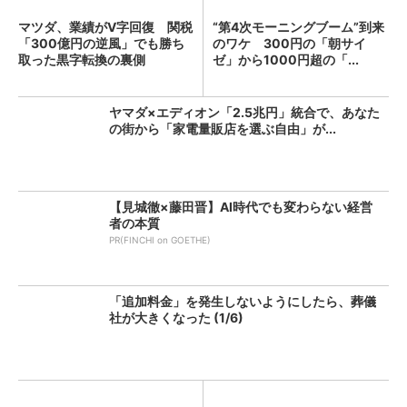
マツダ、業績がV字回復 関税
“第4次モーニングブーム”到来
「300億円の逆風」でも勝ち
のワケ 300円の「朝サイ
取った黒字転換の裏側
ゼ」から1000円超の「...
ヤマダ×エディオン「2.5兆円」統合で、あなた
の街から「家電量販店を選ぶ自由」が...
【見城徹×藤田晋】AI時代でも変わらない経営
者の本質
PR(FINCHI on GOETHE)
「追加料金」を発生しないようにしたら、葬儀
社が大きくなった (1/6)