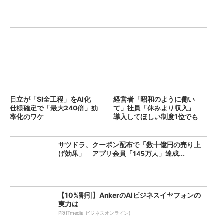
日立が「SI全工程」をAI化
経営者「昭和のように働い
仕様確定で「最大240倍」効
て」社員「休みより収入」
率化のワケ
導入してほしい制度1位でも
「週...
サツドラ、クーポン配布で「数十億円の売り上
げ効果」 アプリ会員「145万人」達成...
【10%割引】AnkerのAIビジネスイヤフォンの
実力は
PR(ITmedia ビジネスオンライン)