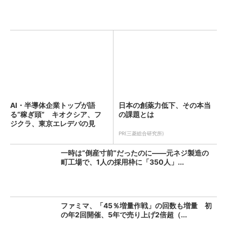
AI・半導体企業トップが語
日本の創薬力低下、その本当
る“稼ぎ頭” キオクシア、フ
の課題とは
ジクラ、東京エレデバの見
解...
PR(三菱総合研究所)
一時は“倒産寸前”だったのに――元ネジ製造の
町工場で、1人の採用枠に「350人」...
ファミマ、「45％増量作戦」の回数も増量 初
の年2回開催、5年で売り上げ2倍超（...