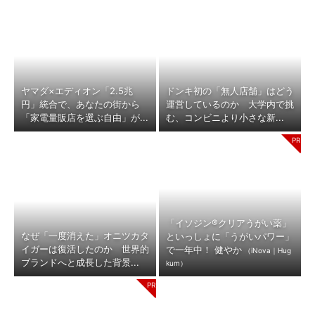
ヤマダ×エディオン「2.5兆
ドンキ初の「無人店舗」はどう
円」統合で、あなたの街から
運営しているのか 大学内で挑
「家電量販店を選ぶ自由」が...
む、コンビニより小さな新...
「イソジン®クリアうがい薬」
なぜ「一度消えた」オニツカタ
といっしょに「うがいパワー」
イガーは復活したのか 世界的
で一年中！ 健やか
（iNova｜Hug
ブランドへと成長した背景...
kum）