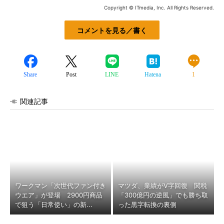
Copyright © ITmedia, Inc. All Rights Reserved.
コメントを見る／書く
Share
Post
LINE
Hatena
1
関連記事
ワークマン「次世代ファン付き
マツダ、業績がV字回復 関税
ウエア」が登場 2900円商品
「300億円の逆風」でも勝ち取
で狙う「日常使い」の新...
った黒字転換の裏側