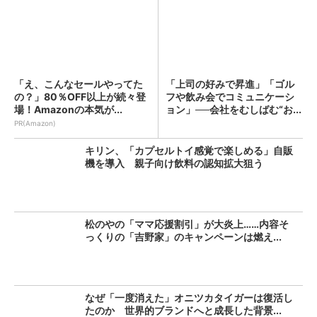
「え、こんなセールやってた
「上司の好みで昇進」「ゴル
の？」80％OFF以上が続々登
フや飲み会でコミュニケーシ
場！Amazonの本気が...
ョン」──会社をむしばむ“お...
PR(Amazon)
キリン、「カプセルトイ感覚で楽しめる」自販
機を導入 親子向け飲料の認知拡大狙う
松のやの「ママ応援割引」が大炎上……内容そ
っくりの「吉野家」のキャンペーンは燃え...
なぜ「一度消えた」オニツカタイガーは復活し
たのか 世界的ブランドへと成長した背景...