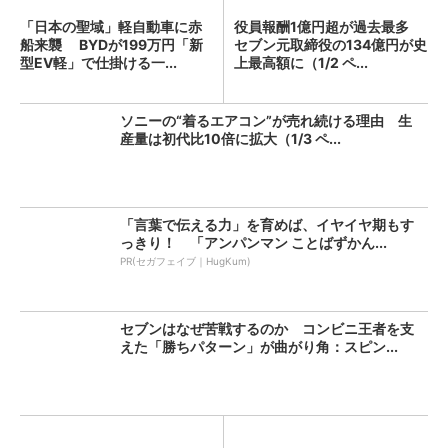
「日本の聖域」軽自動車に赤
役員報酬1億円超が過去最多
船来襲 BYDが199万円「新
セブン元取締役の134億円が史
型EV軽」で仕掛ける一...
上最高額に（1/2 ペ...
ソニーの“着るエアコン”が売れ続ける理由 生
産量は初代比10倍に拡大（1/3 ペ...
「言葉で伝える力」を育めば、イヤイヤ期もす
っきり！ 「アンパンマン ことばずかん...
PR(セガフェイブ｜HugKum)
セブンはなぜ苦戦するのか コンビニ王者を支
えた「勝ちパターン」が曲がり角：スピン...