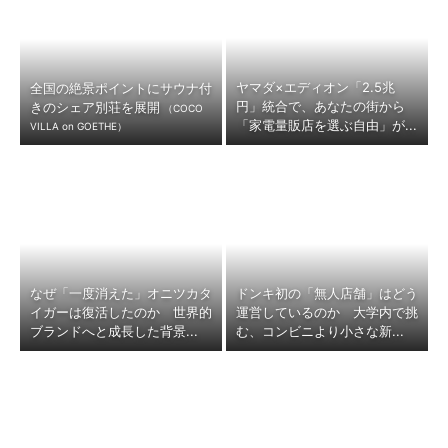
ヤマダ×エディオン「2.5兆
全国の絶景ポイントにサウナ付
円」統合で、あなたの街から
きのシェア別荘を展開
（COCO
「家電量販店を選ぶ自由」が...
VILLA on GOETHE）
なぜ「一度消えた」オニツカタ
ドンキ初の「無人店舗」はどう
イガーは復活したのか 世界的
運営しているのか 大学内で挑
ブランドへと成長した背景...
む、コンビニより小さな新...