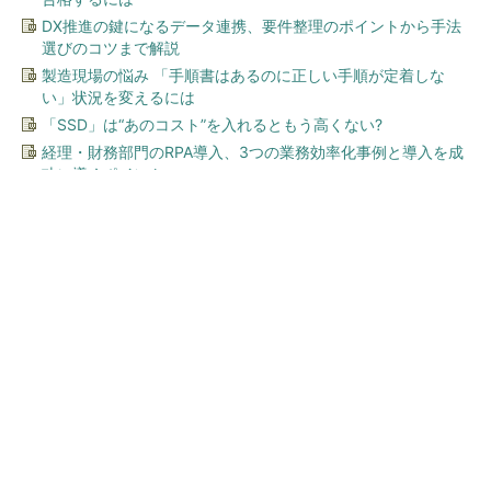
DX推進の鍵になるデータ連携、要件整理のポイントから手法
選びのコツまで解説
製造現場の悩み 「手順書はあるのに正しい手順が定着しな
い」状況を変えるには
「SSD」は“あのコスト”を入れるともう高くない?
経理・財務部門のRPA導入、3つの業務効率化事例と導入を成
功に導くポイント
今、あなたにオススメ
全国の絶景ポイントにサウナ
付きのシェア別荘を展開
PR(COCO VILLA on GOETHE)