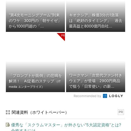
“第4次モーニングブーム”到来
キオクシア、株価3分の1急落
のワケ 300円の「朝サイゼ」
は「絶好のタイミング」 過去
から1000円超の「...
最高益と8000億円自社...
ワークマン「次世代ファン付き
「プロンプトが面倒」の悲鳴を
ウエア」が登場 2900円商品
解消！ AI定着のステップ
（IT
で狙う「日常使い」の新...
media エンタープライズ）
Recommended by
関連資料（ホワイトペーパー）
PR
優秀な「スクラムマスター」が外さない“5大認定資格”とは?
合格するには