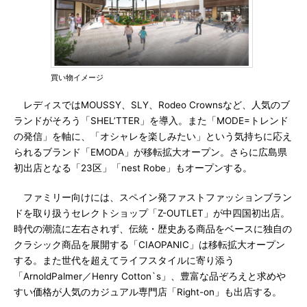
買い物イメージ
レディスではMOUSSY、SLY、Rodeo Crownsなど、人気のブ
ランドがそろう「SHEL’TTER」を導入。また「MODE=トレンド
の発信」を軸に、「オシャレを楽しみたい」という気持ちに応え
られるブランド「EMODA」が移転拡大オープン。さらに広島県
初出店となる「23区」「nest Robe」もオープンする。
ファミリー向けには、スペイン発ファストファッションブラン
ドを取り扱うセレクトショップ「Z-OUTLET」が中四国初出店。
時代の潮流に左右されず、伝統・歴史ある商品をベースに独自の
クラシック商品を展開する「CIAOPANIC」は移転拡大オープン
する。また世代を超えてライフスタイルに寄り添う
「ArnoldPalmer／Henry Cotton`s」、豊富な品ぞろえと求めや
すい価格が人気のカジュアル専門店「Right-on」も出店する。