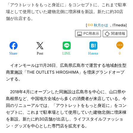
「アウトレットをもっと身近に」をコンセプトに、これまで駐車
場として使用していた建物北側に増床棟を新設。新たに約30店
舗が出店する。
[
秋月かほ
，ITmedia]
PC用表示
関連情報
Share
Post
LINE
Hatena
0
イオンモールは11月26日、広島県広島市で運営する地域創生型
商業施設「THE OUTLETS HIROSHIMA」を増床グランドオープ
ンする。
2018年4月にオープンした同施設は広島市を中心に、山口県や
島根県など、中国地方全域から多くの消費者が来店している。今
回のリニューアルでは、「アウトレットをもっと身近に」をコン
セプトに、これまで駐車場として使用していた建物北側に増床棟
を新設。新たに約30店舗が出店し、ライフスタイルファッショ
ン・グッズを中心とした専門店を拡充する。