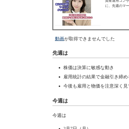
資産運用コンサルテ
に、先週のマ
動画
が取得できませんでした
先週は
株価は決算に敏感な動き
雇用統計の結果で金融引き締め
今後も雇用と物価を注意深く見
今週は
今週は
2月7日（月）