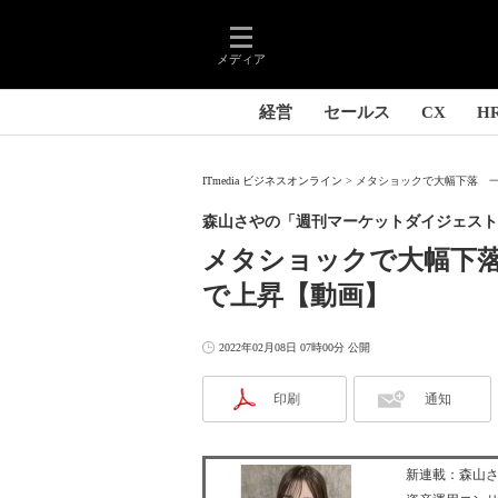
メディア
経営
セールス
CX
H
ITmedia ビジネスオンライン
メタショックで大幅下落 一
森山さやの「週刊マーケットダイジェスト
メタショックで大幅下
で上昇【動画】
2022年02月08日 07時00分 公開
印刷
通知
新連載：森山