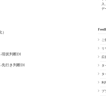
入
デ
Feed
比）
ご
リ
現状判断DI
広
先行き判断DI
タ
タ
利
プ