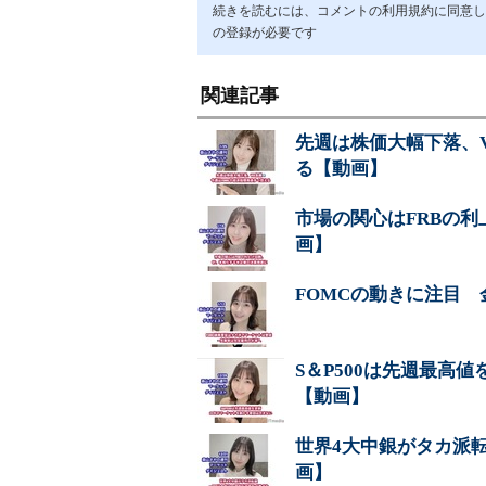
続きを読むには、コメントの利用規約に同意し「ア
の登録が必要です
関連記事
先週は株価大幅下落、V
る【動画】
市場の関心はFRBの
画】
FOMCの動きに注目
S＆P500は先週最高
【動画】
世界4大中銀がタカ派転
画】