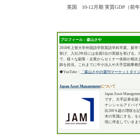
英国 10-12月期 実質GDP（前
プロフィール：森山さや
2018年上智大学外国語学部英語学科卒業。新卒
挙げ、入社2年目には全国1位の実績を挙げる。Japa
で、様々な顧客・企業からセミナー依頼が相次ぎ
師を担当。これまでに中小法人や大手芸能事務所
◆YouTube：
「森山さやの週刊マーケットダイ
Japan Asset Management
について
Japan Asset 
です。大手証券全国
ナンシャルアドバイ
比200％超の増収
本の常識にする」を
現に伴走していきま