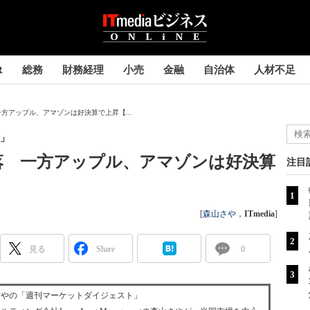
R
総務
財務経理
小売
金融
自治体
人材不足
方アップル、アマゾンは好決算で上昇【...
」
落 一方アップル、アマゾンは好決算
注目
[
森山さや
，
ITmedia
]
見る
Share
0
さやの「週刊マーケットダイジェスト」