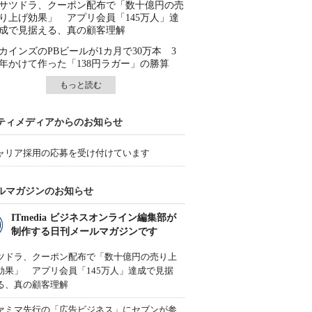
サツドラ、クーポン配布で「数十億円の売
り上げ効果」 アプリ会員「145万人」達
成で見据える、真の顧客理解
カインズのPBビールが1カ月で30万本 3
年かけて作った「138円ラガー」の勝算
もっと読む
ティメディアからのお知らせ
ャリア採用の応募を受け付けています
ルマガジンのお知らせ
ITmedia ビジネスオンライン編集部が
制作する日刊メールマガジンです
ツドラ、クーポン配布で「数十億円の売り上
効果」 アプリ会員「145万人」達成で見据
る、真の顧客理解
ァミマ先行の「広告ビジネス」にセブンが参