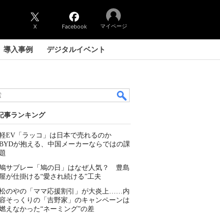
マイページ
X
Facebook
導入事例
デジタルイベント
記事ランキング
軽EV「ラッコ」は日本で売れるのか
BYDが抱える、中国メーカーならではの課
題
鳩サブレー「鳩の日」はなぜ人気？ 豊島
屋が仕掛ける“愛され続ける”工夫
松のやの「ママ応援割引」が大炎上……内
容そっくりの「吉野家」のキャンペーンは
燃えなかった“ネーミング”の差