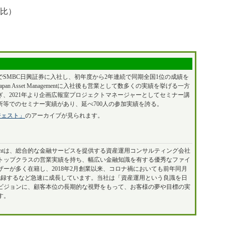
年比）
でSMBC日興証券に入社し、初年度から2年連続で同期全国1位の成績を
n Asset Managementに入社後も営業として数多くの実績を挙げる一方
、2021年より企画広報室プロジェクトマネージャーとしてセミナー講
等でのセミナー実績があり、延べ700人の参加実績を誇る。
ジェスト」
のアーカイブが見られます。
Managementは、総合的な金融サービスを提供する資産運用コンサルティング会社
トップクラスの営業実績を持ち、幅広い金融知識を有する優秀なファイ
ザーが多く在籍し、2018年2月創業以来、コロナ禍においても前年同月
を記録するなど急速に成長しています。当社は「資産運用という良識を日
ビジョンに、顧客本位の長期的な視野をもって、お客様の夢や目標の実
す。