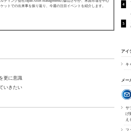
ィング会社Japan Asset Managementの森山さやが、米国市場を中心
ーケットでの出来事を振り返り、今週の注目イベントを紹介します。
アイ
キ
を更に意識
メー
ていきたい
サ
げ
え
フ