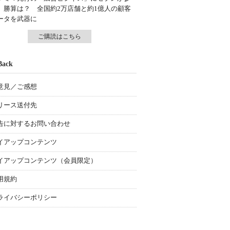
、勝算は？ 全国約2万店舗と約1億人の顧客
ータを武器に
ご購読はこちら
Back
意見／ご感想
リース送付先
告に対するお問い合わせ
イアップコンテンツ
イアップコンテンツ（会員限定）
用規約
ライバシーポリシー