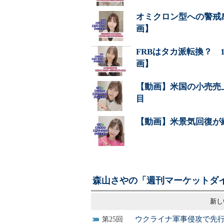
オミクロン型への警戒
画】
FRBはタカ派転換？ 
画】
【動画】米国の小売売
目
【動画】米景気回復が
森山さやの「週刊マーケットダイ
新し
ウクライナ軍事侵攻で先
25