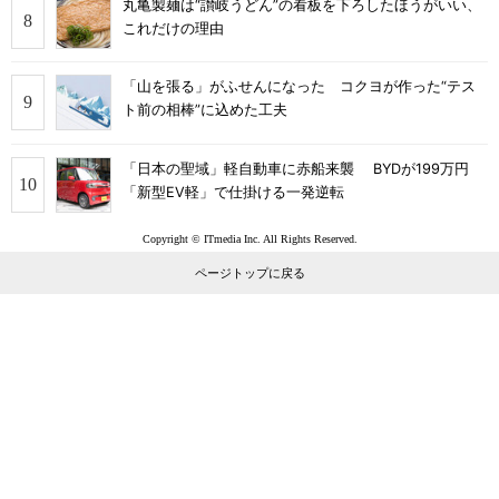
丸亀製麺は“讃岐うどん”の看板を下ろしたほうがいい、
これだけの理由
「山を張る」がふせんになった コクヨが作った“テス
ト前の相棒”に込めた工夫
「日本の聖域」軽自動車に赤船来襲 BYDが199万円
「新型EV軽」で仕掛ける一発逆転
Copyright © ITmedia Inc. All Rights Reserved.
ページトップに戻る