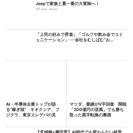
Jeepで家族と夏一番の大冒険へ！
PR(Jeep Japan)
「上司の好みで昇進」「ゴルフや飲み会でコミ
ュニケーション」──会社をむしばむ“お...
AI・半導体企業トップが語
マツダ、業績がV字回復 関税
る“稼ぎ頭” キオクシア、フ
「300億円の逆風」でも勝ち
ジクラ、東京エレデバの見
取った黒字転換の裏側
解...
【見城徹×藤田晋】AI時代でも変わらない経営