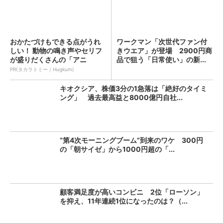
おかたづけもできる点がうれ
ワークマン「次世代ファン付
しい！ 動物の鳴き声やセリフ
きウエア」が登場 2900円商
が盛りだくさんの「アニ
品で狙う「日常使い」の新...
ア ...
PR(タカラトミー｜Hugkum)
キオクシア、株価3分の1急落は「絶好のタイミ
ング」 過去最高益と8000億円自社...
“第4次モーニングブーム”到来のワケ 300円
の「朝サイゼ」から1000円超の「...
顧客満足度が高いコンビニ 2位「ローソン」
を抑え、11年連続1位になったのは？（...