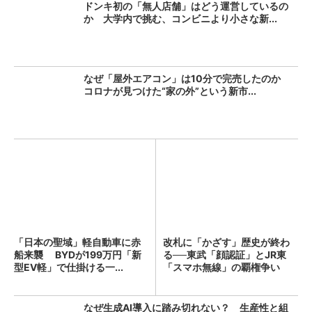
ドンキ初の「無人店舗」はどう運営しているの
か 大学内で挑む、コンビニより小さな新...
なぜ「屋外エアコン」は10分で完売したのか
コロナが見つけた“家の外”という新市...
「日本の聖域」軽自動車に赤
改札に「かざす」歴史が終わ
船来襲 BYDが199万円「新
る──東武「顔認証」とJR東
型EV軽」で仕掛ける一...
「スマホ無線」の覇権争い
なぜ生成AI導入に踏み切れない？ 生産性と組