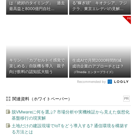
は「絶好のタイミング」 過去
る“稼ぎ頭” キオクシア、フジ
最高益と8000億円自社...
クラ、東京エレデバの見解...
キリン、「カプセルトイ感覚で
生成AIで月間2000時間削減
楽しめる」自販機を導入 親子
成功企業のアプローチとは？
向け飲料の認知拡大狙う
（ITmedia エンタープライズ）
Recommended by
関連資料（ホワイトペーパー）
PR
脱VMwareに何を選ぶ? 市場分析や実機検証から見えた仮想化
基盤移行の現実解
土地だけの建設現場でIoTをどう導入する? 通信環境を構築す
る方法とは