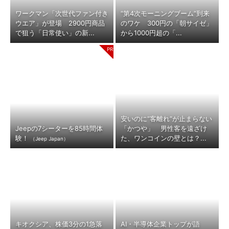
ワークマン「次世代ファン付き
“第4次モーニングブーム”到来
ウエア」が登場 2900円商品
のワケ 300円の「朝サイゼ」
で狙う「日常使い」の新...
から1000円超の「...
安いのに“客離れ”が止まらない
Jeepの7シーターを85時間体
「かつや」 男性客を遠ざけ
験！
た、ワンコインの壁とは？...
（Jeep Japan）
キオクシア、株価3分の1急落
AI・半導体企業トップが語