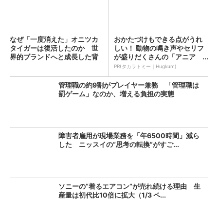
なぜ「一度消えた」オニツカ
おかたづけもできる点がうれ
タイガーは復活したのか 世
しい！ 動物の鳴き声やセリフ
界的ブランドへと成長した背
が盛りだくさんの「アニア ...
景...
PR(タカラトミー｜Hugkum)
管理職の約9割がプレイヤー兼務 「管理職は
罰ゲーム」なのか、増える負担の実態
障害者雇用が現場業務を「年6500時間」減ら
した ニッスイの“思考の転換”がすご...
ソニーの“着るエアコン”が売れ続ける理由 生
産量は初代比10倍に拡大（1/3 ペ...