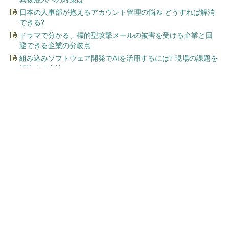
日本の人事部が抱えるアカウント管理の悩み どうすれば解消
できる?
ドラマで分かる、標的型攻撃メールの被害を受ける企業と回
避できる企業の分岐点
組み込みソフトウェア開発でAIを活用するには? 現場の課題を
解決する方法
今、あなたにオススメ
「え、こんなセールやってた
の？」80％OFF以上が続々登
場！Amazonの本気が...
PR(Amazon)
顧客満足度が高いコンビニ 2位「ローソン」