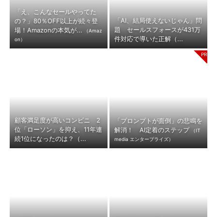
「え、こんなセールやってた
「AI、結局使えないじゃん」問
の？」80％OFF以上が続々登
題 セールスフォースが431万
場！Amazonの本気が...
（Amaz
件対応で導いた正解（...
on）
顧客満足度が高いコンビニ 2
「プロンプトが面倒」の悲鳴を
位「ローソン」を抑え、11年連
解消！ AI定着のステップ
（IT
続1位になったのは？（...
media エンタープライズ）