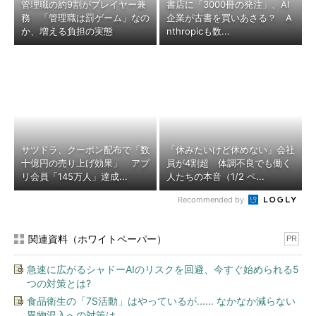
管理職の約9割がプレイヤー兼
書店に「3000冊の発注」、AI
務 「管理職は罰ゲーム」なの
企業が古書を買いあさる？ A
か、増える負担の実態
nthropicも数...
サツドラ、クーポン配布で「数
「休みたいけど休めない」会社
十億円の売り上げ効果」 アプ
員が4割超 体調不良でも働く
リ会員「145万人」達成...
人たちの本音（1/2 ペ...
Recommended by
関連資料（ホワイトペーパー）
PR
急速に広がるシャドーAIのリスクを回避、今すぐ始められる5
つの対策とは?
食品衛生の「7S活動」はやっているが...... なかなか減らない
異物混入への対策は