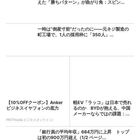
えた「勝ちパターン」が曲がり角：スピン...
一時は“倒産寸前”だったのに――元ネジ製造の
町工場で、1人の採用枠に「350人」...
【10%OFFクーポン】Anker
軽EV「ラッコ」は日本で売れ
ビジネスイヤフォンの底力
るのか BYDが抱える、中国
メーカーならではの課題：...
PR(ITmedia ビジネスオンライン)
「銀行員の平均年収」684万円に上昇 トップ
は初の900万円超え（1/2 ページ...