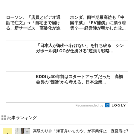
ローソン、「店員とビデオ通
ホンダ、四半期最高益も「中
話で注文」→「自宅まで届け
国半減」「EV補償」に漂う暗
る」新サービス 高齢化が進
雲？──経営陣が明かした攻...
む...
「日本人が海外へ行けない」を打ち破る シン
ガポール発LCCが仕掛ける“逆張り戦略...
KDDIも40年前はスタートアップだった 高橋
会長の“昔話”から考える、日本企業...
Recommended by
記事ランキング
高級のり弁「海苔弁いちのや」が事業停止 直営店は7