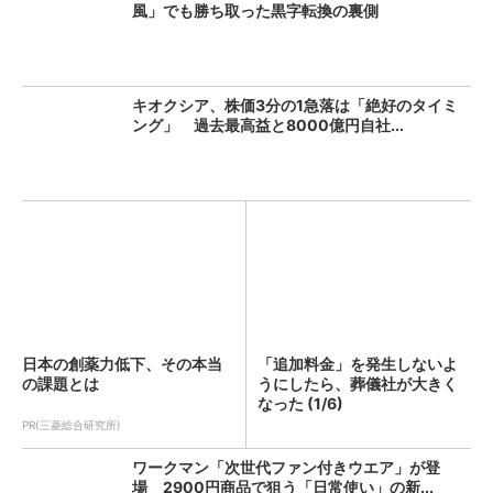
風」でも勝ち取った黒字転換の裏側
キオクシア、株価3分の1急落は「絶好のタイミ
ング」 過去最高益と8000億円自社...
日本の創薬力低下、その本当
「追加料金」を発生しないよ
の課題とは
うにしたら、葬儀社が大きく
なった (1/6)
PR(三菱総合研究所)
ワークマン「次世代ファン付きウエア」が登
場 2900円商品で狙う「日常使い」の新...