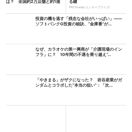
は？ 全国約2万店舗と約1億
る鍵
人...
PR(ITmedia エンタープライズ)
投資の機を逃す「残念な会社がいっぱい」――
ソフトバンクG投資の秘訣、“金庫番”が...
なぜ、カラオケの第一興商が「介護現場のイン
フラ」に？ 10年間の不遇を乗り越え“...
「やきまる」がザクになった？ 岩谷産業がガ
ンダムとコラボした“本当の狙い”：「次...