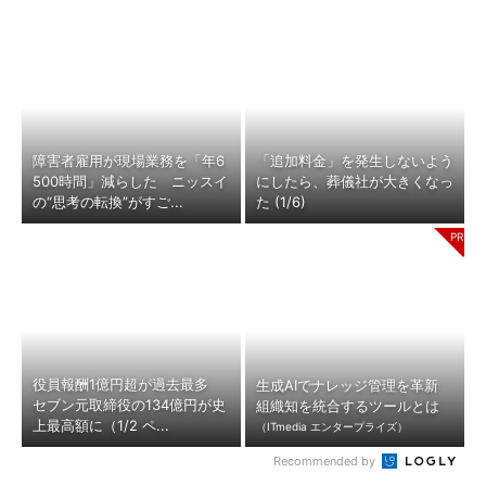
障害者雇用が現場業務を「年6
「追加料金」を発生しないよう
500時間」減らした ニッスイ
にしたら、葬儀社が大きくなっ
の“思考の転換”がすご...
た (1/6)
役員報酬1億円超が過去最多
生成AIでナレッジ管理を革新
セブン元取締役の134億円が史
組織知を統合するツールとは
上最高額に（1/2 ペ...
（ITmedia エンタープライズ）
Recommended by