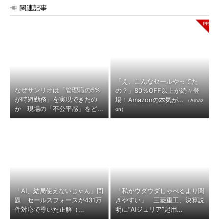
関連記事
「え、こんなセールやってた
なぜサンリオは「管理職の5%
の？」80％OFF以上が続々登
が時短勤務」を実現できたの
場！Amazonの本気が...
（Amaz
か 現場の「不公平感」をど...
on）
「AI、結局使えないじゃん」問
「私がウダウダしゃべるより聞
題 セールスフォースが431万
きやすい」 三菱重工、決算説
件対応で導いた正解（...
明に“AIジュリア”起用...