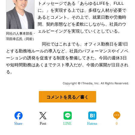
トメッセージである「あらゆるLIFEを、FULL
に。」を実現する上では、多様な人材が必要で
あるとコメント。その上で、就業日数や労働時
間、契約形態などを柔軟にしながら、社員のウ
ェルビーイングを実現していくとしている。
同社の人事本部長・
羽田幸広氏（同前）
同社ではこれまでも、オフィス勤務日を週1日
とする勤務地ルールの導入など、社員のパフォーマンスやイノベ
ーションの誘発を促進する制度を整備してきた。今回の週休3日
や短時間勤務はあくまでテスト導入だが、今後の展開が注目され
る。
Copyright © ITmedia, Inc. All Rights Reserved.
コメントを見る／書く
Share
Post
LINE
Hatena
0