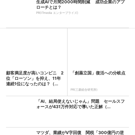
生成AIで月間2000時間削減 成功企業のアプ
ローチとは？
PR(ITmedia エンタープライズ)
顧客満足度が高いコンビニ 2
「創薬立国」復活への分岐点
位「ローソン」を抑え、11年
連続1位になったのは？（...
PR(三菱総合研究所)
「AI、結局使えないじゃん」問題 セールスフ
ォースが431万件対応で導いた正解（...
マツダ、業績がV字回復 関税「300億円の逆