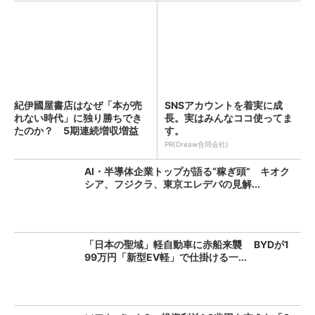
紀伊國屋書店はなぜ「本が売
SNSアカウントを着実に成
れない時代」に独り勝ちでき
長。実はみんなココ使ってま
たのか？ 5期連続増収増益
す。
を...
PR(Dreaw合同会社)
AI・半導体企業トップが語る“稼ぎ頭” キオク
シア、フジクラ、東京エレデバの見解...
「日本の聖域」軽自動車に赤船来襲 BYDが1
99万円「新型EV軽」で仕掛ける一...