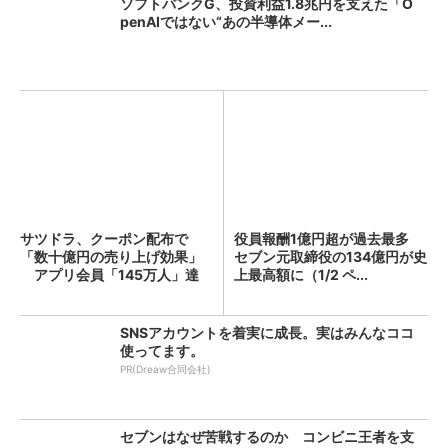
ソフトバンクG、投資利益1.8兆円を支えた「O
penAIではない“あの半導体メー...
サツドラ、クーポン配布で
役員報酬1億円超が過去最多
「数十億円の売り上げ効果」
セブン元取締役の134億円が史
アプリ会員「145万人」達
上最高額に（1/2 ペ...
成...
SNSアカウントを着実に成長。実はみんなココ
使ってます。
PR(Dreaw合同会社)
セブンはなぜ苦戦するのか コンビニ王者を支