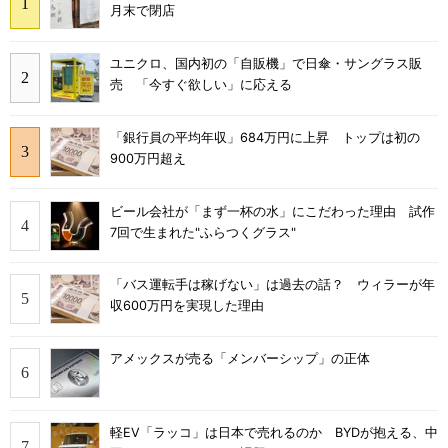
月末で閉店
ユニクロ、国内初の「自販機」で日傘・サングラス販
売 「今すぐ欲しい」に応える
「銀行員の平均年収」684万円に上昇 トップは初の
900万円超え
ビール会社が「まず一杯の水」にこだわった理由 試作
7回で生まれた"ふらつくグラス"
「バス運転手は稼げない」は過去の話？ ウィラーが年
収600万円を実現した理由
アメックスが売る「メンバーシップ」の正体
軽EV「ラッコ」は日本で売れるのか BYDが抱える、中