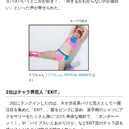
ズバズバいうとこがが好き！」「何するかわからないのが面白
い」といった声が寄せられた。
フワちゃん（
フワちゃん OFFICIAL WEBSITE
よ
り）
2位はチャラ男芸人「EXIT」
2位にランクインしたのは、ネオ渋谷系パリピ芸人として一躍
注目を集めた「EXIT」。髪をピンクに染め、派手柄のシャツにア
クセサリーをたくさん身につけた奇抜な格好で、「ポンポーー
ン！！」や「バイブスいとあがりけり」などEXIT流のチャラ語を