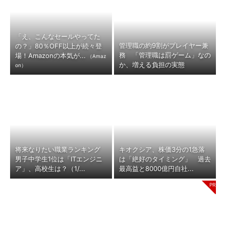
「え、こんなセールやってた
管理職の約9割がプレイヤー兼
の？」80％OFF以上が続々登
務 「管理職は罰ゲーム」なの
場！Amazonの本気が...
（Amaz
か、増える負担の実態
on）
将来なりたい職業ランキング
キオクシア、株価3分の1急落
男子中学生1位は「ITエンジニ
は「絶好のタイミング」 過去
ア」、高校生は？（1/...
最高益と8000億円自社...