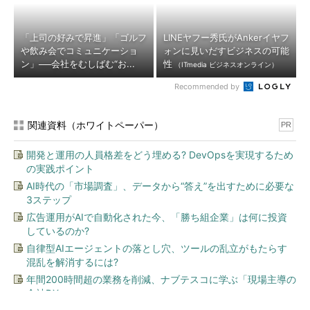
「上司の好みで昇進」「ゴルフ
LINEヤフー秀氏がAnkerイヤフ
や飲み会でコミュニケーショ
ォンに見いだすビジネスの可能
ン」──会社をむしばむ“お...
性
（ITmedia ビジネスオンライン）
Recommended by
関連資料（ホワイトペーパー）
PR
開発と運用の人員格差をどう埋める? DevOpsを実現するため
の実践ポイント
AI時代の「市場調査」、データから“答え”を出すために必要な
3ステップ
広告運用がAIで自動化された今、「勝ち組企業」は何に投資
しているのか?
自律型AIエージェントの落とし穴、ツールの乱立がもたらす
混乱を解消するには?
年間200時間超の業務を削減、ナブテスコに学ぶ「現場主導の
全社DX」