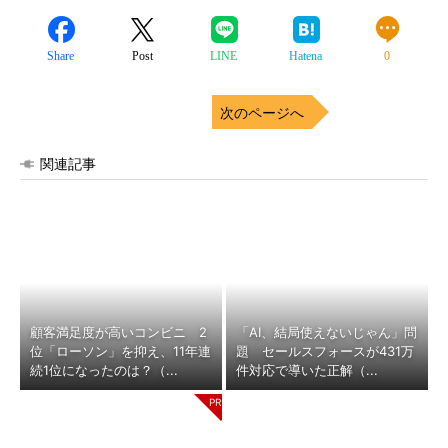
Share
Post
LINE
Hatena
0
次のページへ
関連記事
顧客満足度が高いコンビニ 2
「AI、結局使えないじゃん」問
位「ローソン」を抑え、11年連
題 セールスフォースが431万
続1位になったのは？（...
件対応で導いた正解（...