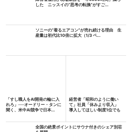
した ニッスイの“思考の転換”がすご...
ソニーの“着るエアコン”が売れ続ける理由 生
産量は初代比10倍に拡大（1/3 ペ...
「すし職人をAI開発の輪に入
経営者「昭和のように働い
れろ」──オードリー・タンに
て」社員「休みより収入」
聞く、米中AI競争で日本...
導入してほしい制度1位でも
「週...
全国の絶景ポイントにサウナ付きのシェア別荘