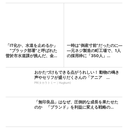
「IT化か、水道を止めるか」
一時は“倒産寸前”だったのに―
“ブラック部署”と呼ばれた
―元ネジ製造の町工場で、1人
曽於市水道課が挑んだ、金...
の採用枠に「350人」...
おかたづけもできる点がうれしい！ 動物の鳴き
声やセリフが盛りだくさんの「アニア ...
PR(タカラトミー｜Hugkum)
「無印良品」はなぜ、圧倒的な成長を果たせた
のか 「ブランド」を利益に変える戦略の...