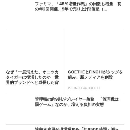
ファミマ、「45％増量作戦」の回数も増量 初
の年2回開催、5年で売り上げ2倍超（...
なぜ「一度消えた」オニツカ
GOETHEとFINCHIがタッグを
タイガーは復活したのか 世
組み、新メディアを創設
界的ブランドへと成長した背
景...
PR(FINCHI on GOETHE)
管理職の約9割がプレイヤー兼務 「管理職は
罰ゲーム」なのか、増える負担の実態
障害者雇用が現場業務を「年6500時間」減ら