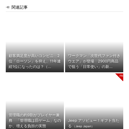
関連記事
顧客満足度が高いコンビニ 2
ワークマン「次世代ファン付き
位「ローソン」を抑え、11年連
ウエア」が登場 2900円商品
続1位になったのは？（...
で狙う「日常使い」の新...
管理職の約9割がプレイヤー兼
務 「管理職は罰ゲーム」なの
Jeep アソビュー！ギフト当た
か、増える負担の実態
る
（Jeep Japan）