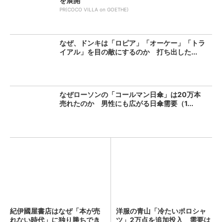
を展開
PR(COCO VILLA on GOETHE)
なぜ、ドンキは「ロピア」「オーケー」「トラ
イアル」を目の敵にするのか 打ち出した...
なぜローソンの「コールマン日傘」は20万本
売れたのか 男性にも広がる日傘需要（1...
紀伊國屋書店はなぜ「本が売
洋服の青山「冷たいポロシャ
れない時代」に独り勝ちでき
ツ」2万点を追加投入 需要は