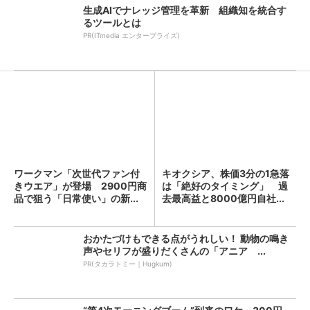
生成AIでナレッジ管理を革新 組織知を統合す
るツールとは
PR(ITmedia エンタープライズ)
ワークマン「次世代ファン付
キオクシア、株価3分の1急落
きウエア」が登場 2900円商
は「絶好のタイミング」 過
品で狙う「日常使い」の新...
去最高益と8000億円自社...
おかたづけもできる点がうれしい！ 動物の鳴き
声やセリフが盛りだくさんの「アニア ...
PR(タカラトミー｜Hugkum)