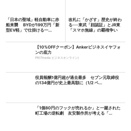
「日本の聖域」軽自動車に赤
改札に「かざす」歴史が終わ
船来襲 BYDが199万円「新
る──東武「顔認証」とJR東
型EV軽」で仕掛ける一...
「スマホ無線」の覇権争い
【10%OFFクーポン】Ankerビジネスイヤフォ
ンの底力
PR(ITmedia ビジネスオンライン)
役員報酬1億円超が過去最多 セブン元取締役
の134億円が史上最高額に（1/2 ペ...
「1個80円のフックが売れるか」と一蹴された
町工場の逆転劇 友安製作所が考える「...