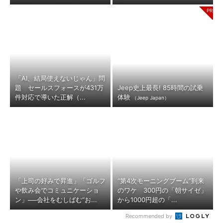
「AI、結局使えないじゃん」問
題 セールスフォースが431万
Jeep史上最長! 85時間の試乗
件対応で導いた正解（...
体験
（Jeep Japan）
「上司の好みで昇進」「ゴルフ
“第4次モーニングブーム”到来
や飲み会でコミュニケーショ
のワケ 300円の「朝サイゼ」
ン」──会社をむしばむ“お...
から1000円超の「...
Recommended by