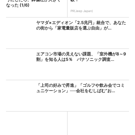
なった (1/6)
PR(Jeep Japan)
ヤマダ×エディオン「2.5兆円」統合で、あなた
の街から「家電量販店を選ぶ自由」が...
エアコン市場の見えない課題、「室外機が8～9
割」を知る人は5％ パナソニック調査...
「上司の好みで昇進」「ゴルフや飲み会でコミ
ュニケーション」──会社をむしばむ“お...