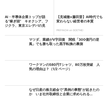
AI・半導体企業トップが語
【見城徹×藤田晋】AI時代でも
る“稼ぎ頭” キオクシア、フ
変わらない経営者の本質
ジクラ、東京エレデバの見
解...
PR(FINCHI on GOETHE)
マツダ、業績がV字回復 関税「300億円の逆
風」でも勝ち取った黒字転換の裏側
ワークマンの580円Tシャツ、80万枚突破 人
気の理由は？（1/2 ページ）
なぜ日産の株主総会で“異例の事態”が起きたの
か いま社外取締役と企業に求められる...