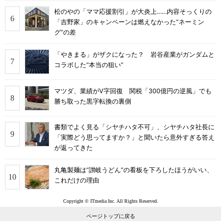
松のやの「ママ応援割引」が大炎上……内容そっくりの
「吉野家」のキャンペーンは燃えなかった“ネーミン
グ”の差
「やきまる」がザクになった？ 岩谷産業がガンダムと
コラボした“本当の狙い”
マツダ、業績がV字回復 関税「300億円の逆風」でも
勝ち取った黒字転換の裏側
書類でよく見る「シヤチハタ不可」、シヤチハタ社長に
「実際どう思ってますか？」と聞いたら意外すぎる答え
が返ってきた
丸亀製麺は“讃岐うどん”の看板を下ろしたほうがいい、
これだけの理由
Copyright © ITmedia Inc. All Rights Reserved.
ページトップに戻る