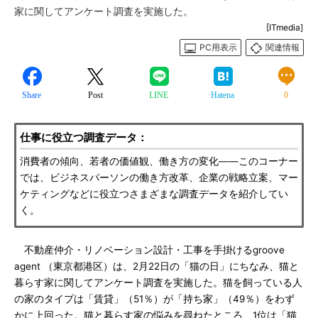
家に関してアンケート調査を実施した。
[ITmedia]
PC用表示
関連情報
Share
Post
LINE
Hatena
0
仕事に役立つ調査データ：
消費者の傾向、若者の価値観、働き方の変化――このコーナー
では、ビジネスパーソンの働き方改革、企業の戦略立案、マー
ケティングなどに役立つさまざまな調査データを紹介してい
く。
不動産仲介・リノベーション設計・工事を手掛けるgroove
agent （東京都港区）は、2月22日の「猫の日」にちなみ、猫と
暮らす家に関してアンケート調査を実施した。猫を飼っている人
の家のタイプは「賃貸」（51％）が「持ち家」（49％）をわず
かに上回った。猫と暮らす家の悩みを尋ねたところ、1位は「猫