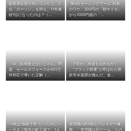
顧客満足度が高いコンビニ 2
“第4次モーニングブーム”到来
位「ローソン」を抑え、11年連
のワケ 300円の「朝サイゼ」
続1位になったのは？（...
から1000円超の「...
「AI、結局使えないじゃん」問
「IT化か、水道を止めるか」
題 セールスフォースが431万
“ブラック部署”と呼ばれた曽
件対応で導いた正解（...
於市水道課が挑んだ、金...
一時は“倒産寸前”だったのに―
管理職の約9割がプレイヤー兼
―元ネジ製造の町工場で、1人
務 「管理職は罰ゲーム」なの