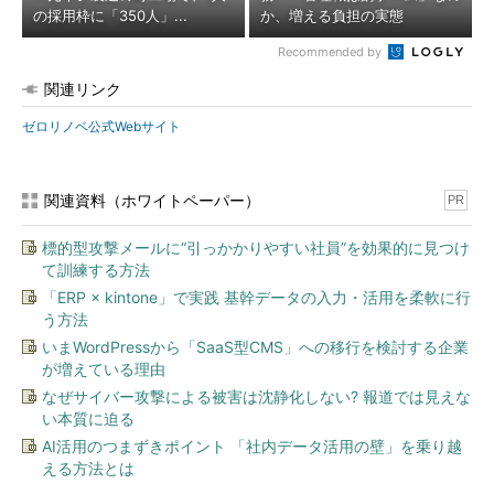
の採用枠に「350人」...
か、増える負担の実態
Recommended by
関連リンク
ゼロリノベ公式Webサイト
関連資料（ホワイトペーパー）
PR
標的型攻撃メールに“引っかかりやすい社員”を効果的に見つけ
て訓練する方法
「ERP × kintone」で実践 基幹データの入力・活用を柔軟に行
う方法
いまWordPressから「SaaS型CMS」への移行を検討する企業
が増えている理由
なぜサイバー攻撃による被害は沈静化しない? 報道では見えな
い本質に迫る
AI活用のつまずきポイント 「社内データ活用の壁」を乗り越
える方法とは