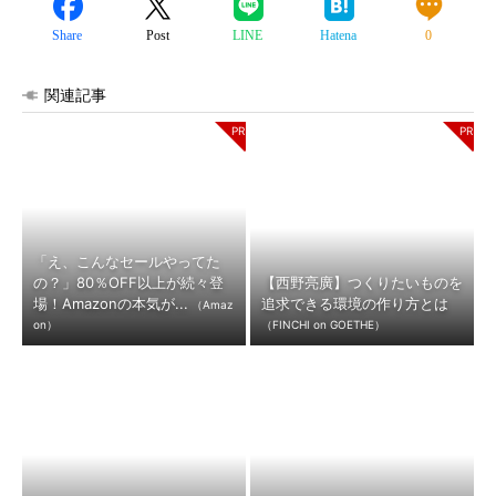
Share
Post
LINE
Hatena
0
関連記事
「え、こんなセールやってた
の？」80％OFF以上が続々登
【西野亮廣】つくりたいものを
場！Amazonの本気が...
追求できる環境の作り方とは
（Amaz
on）
（FINCHI on GOETHE）