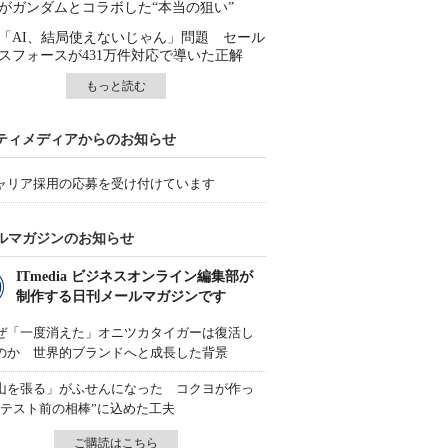
がガンダムとコラボした“本当の狙い”
「AI、結局使えないじゃん」問題 セール
スフォースが431万件対応で導いた正解
もっと読む
ティメディアからのお知らせ
ャリア採用の応募を受け付けています
ルマガジンのお知らせ
ITmedia ビジネスオンライン編集部が
制作する日刊メールマガジンです
ぜ「一度消えた」オニツカタイガーは復活し
のか 世界的ブランドへと成長した背景
山を張る」がふせんになった コクヨが作っ
“テスト前の相棒”に込めた工夫
ご購読はこちら