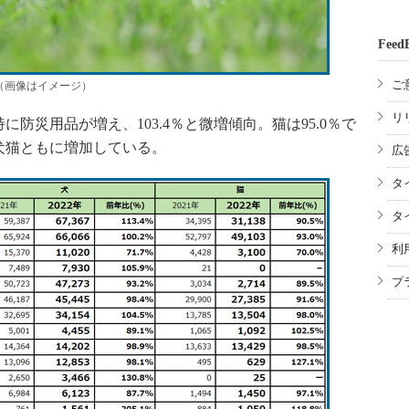
Feed
ご
（画像はイメージ）
リ
防災用品が増え、103.4％と微増傾向。猫は95.0％で
犬猫ともに増加している。
広
タ
タ
利
プ