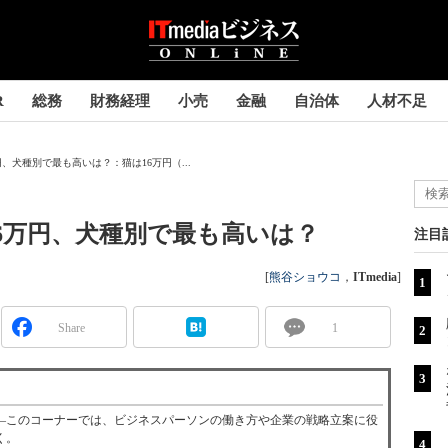
R
総務
財務経理
小売
金融
自治体
人材不足
、犬種別で最も高いは？：猫は16万円（...
6万円、犬種別で最も高いは？
注目
[
熊谷ショウコ
，
ITmedia
]
Share
1
―このコーナーでは、ビジネスパーソンの働き方や企業の戦略立案に役
く。