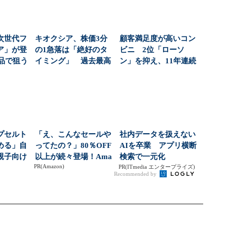
次世代フ
キオクシア、株価3分
顧客満足度が高いコン
ア」が登
の1急落は「絶好のタ
ビニ 2位「ローソ
商品で狙う
イミング」 過去最高
ン」を抑え、11年連続
...
益と8000億円自社...
1位になったのは？（...
プセルト
「え、こんなセールや
社内データを扱えない
める」自
ってたの？」80％OFF
AIを卒業 アプリ横断
親子向け
以上が続々登場！Ama
検索で一元化
PR(Amazon)
大狙う
zonの本気が...
PR(ITmedia エンタープライズ)
Recommended by