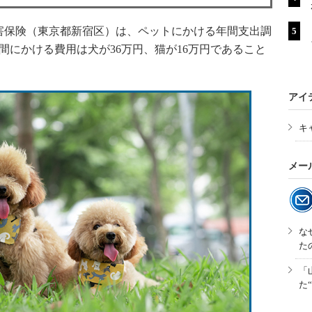
保険（東京都新宿区）は、ペットにかける年間支出調
間にかける費用は犬が36万円、猫が16万円であること
アイ
キ
メー
な
た
「
た