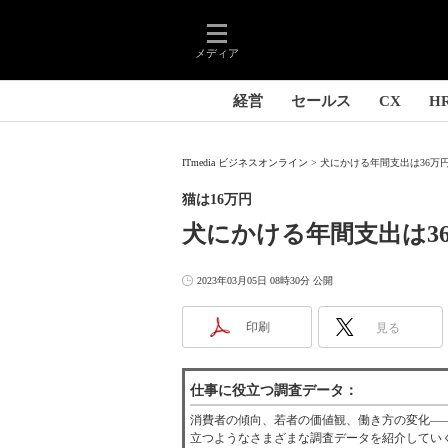
メディア
経営
セールス
CX
H
ITmedia ビジネスオンライン
犬にかける年間支出は36万円
猫は16万円
犬にかける年間支出は3
2023年03月05日 08時30分 公開
印刷
見る
仕事に役立つ調査データ：
消費者の傾向、若者の価値観、働き方の変化―
立つようなさまざまな調査データを紹介してい