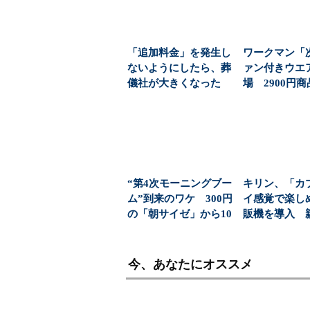
「追加料金」を発生し
ワークマン「
ないようにしたら、葬
ァン付きウエ
儀社が大きくなった
場 2900円
(1/6)
「日常使い」の新
“第4次モーニングブー
キリン、「カ
ム”到来のワケ 300円
イ感覚で楽し
の「朝サイゼ」から10
販機を導入 
00円超の「...
飲料の認知拡
今、あなたにオススメ