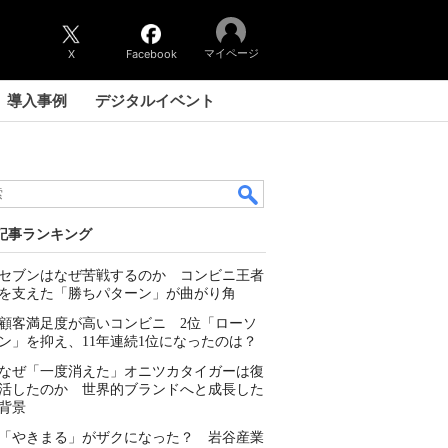
マイページ
X
Facebook
導入事例
デジタルイベント
記事ランキング
セブンはなぜ苦戦するのか コンビニ王者
を支えた「勝ちパターン」が曲がり角
顧客満足度が高いコンビニ 2位「ローソ
ン」を抑え、11年連続1位になったのは？
なぜ「一度消えた」オニツカタイガーは復
活したのか 世界的ブランドへと成長した
背景
「やきまる」がザクになった？ 岩谷産業